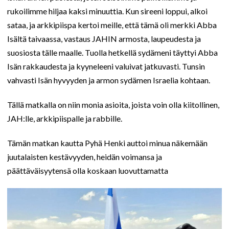
rukoilimme hiljaa kaksi minuuttia. Kun sireeni loppui, alkoi
sataa, ja arkkipiispa kertoi meille, että tämä oli merkki Abba
Isältä taivaassa, vastaus JAHIN armosta, laupeudesta ja
suosiosta tälle maalle. Tuolla hetkellä sydämeni täyttyi Abba
Isän rakkaudesta ja kyyneleeni valuivat jatkuvasti. Tunsin
vahvasti Isän hyvyyden ja armon sydämen Israelia kohtaan.
Tällä matkalla on niin monia asioita, joista voin olla kiitollinen,
JAH:lle, arkkipiispalle ja rabbille.
Tämän matkan kautta Pyhä Henki auttoi minua näkemään
juutalaisten kestävyyden, heidän voimansa ja
päättäväisyytensä olla koskaan luovuttamatta