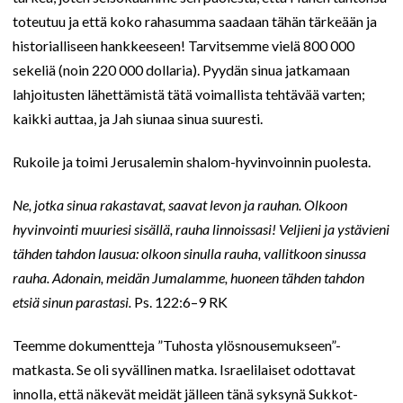
toteutuu ja että koko rahasumma saadaan tähän tärkeään ja
historialliseen hankkeeseen! Tarvitsemme vielä 800 000
sekeliä (noin 220 000 dollaria). Pyydän sinua jatkamaan
lahjoitusten lähettämistä tätä voimallista tehtävää varten;
kaikki auttaa, ja Jah siunaa sinua suuresti.
Rukoile ja toimi Jerusalemin shalom-hyvinvoinnin puolesta.
Ne, jotka sinua rakastavat, saavat levon ja rauhan. Olkoon
hyvinvointi muuriesi sisällä, rauha linnoissasi!
Veljieni ja ystävieni
tähden tahdon lausua: olkoon sinulla rauha, vallitkoon sinussa
rauha. Adonain, meidän Jumalamme, huoneen tähden tahdon
etsiä sinun parastasi.
Ps. 122:6–9 RK
Teemme dokumentteja ”Tuhosta ylösnousemukseen”-
matkasta. Se oli syvällinen matka. Israelilaiset odottavat
innolla, että näkevät meidät jälleen tänä syksynä Sukkot-