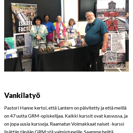
Vankilatyö
Pastori Hanne kertoi, että Lantern on päivitetty ja että meillä
on 47 uutta GRM-opiskelijaa. Kaikki kurssit ovat kasvussa, ja
on jopa uusia kursseja. Raamatun Voimakkaat naiset -kurssi
lisättiin tänään GRM:stä valmistuneille. Saamme heiltä