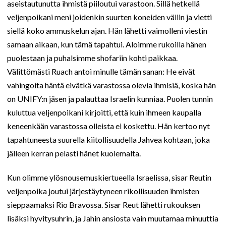
aseistautunutta ihmistä piiloutui varastoon. Sillä hetkellä
veljenpoikani meni joidenkin suurten koneiden väliin ja vietti
siellä koko ammuskelun ajan. Hän lähetti vaimolleni viestin
samaan aikaan, kun tämä tapahtui. Aloimme rukoilla hänen
puolestaan ja puhalsimme shofariin kohti paikkaa.
Välittömästi Ruach antoi minulle tämän sanan: He eivät
vahingoita häntä eivätkä varastossa olevia ihmisiä, koska hän
on UNIFY:n jäsen ja palauttaa Israelin kunniaa. Puolen tunnin
kuluttua veljenpoikani kirjoitti, että kuin ihmeen kaupalla
keneenkään varastossa olleista ei koskettu. Hän kertoo nyt
tapahtuneesta suurella kiitollisuudella Jahvea kohtaan, joka
jälleen kerran pelasti hänet kuolemalta.
Kun olimme ylösnousemuskiertueella Israelissa, sisar Reutin
veljenpoika joutui järjestäytyneen rikollisuuden ihmisten
sieppaamaksi Rio Bravossa. Sisar Reut lähetti rukouksen
lisäksi hyvitysuhrin, ja Jahin ansiosta vain muutamaa minuuttia