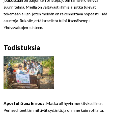
joukossaan on paljon terroristeja, joten tämä ei ole hyvä
suunnitelma. Meillä on valtavasti ihmisiä, jotka tulevat
tekemään alijan, joten meidän on rakennettava nopeasti lisää
asuntoja. Rukoile, että Israelista tulisi itsenäisempi
Yhdysvaltojen suhteen.
Todistuksia
Apostoli Sana Enroos:
Matka oli hyvin merkityksellinen.
Perhesuhteet lämmittivät sydäntä, ja olimme kuin sotilaita.