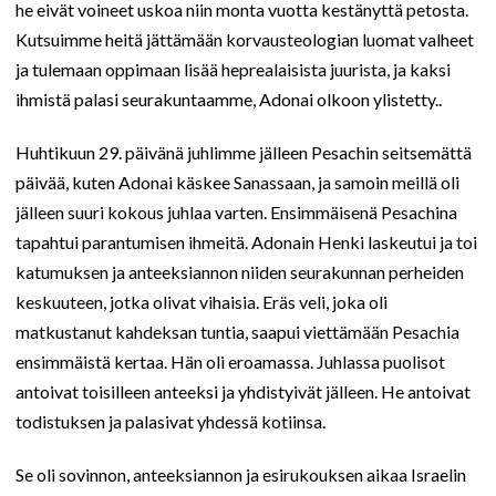
he eivät voineet uskoa niin monta vuotta kestänyttä petosta.
Kutsuimme heitä jättämään korvausteologian luomat valheet
ja tulemaan oppimaan lisää heprealaisista juurista, ja kaksi
ihmistä palasi seurakuntaamme, Adonai olkoon ylistetty..
Huhtikuun 29. päivänä juhlimme jälleen Pesachin seitsemättä
päivää, kuten Adonai käskee Sanassaan, ja samoin meillä oli
jälleen suuri kokous juhlaa varten. Ensimmäisenä Pesachina
tapahtui parantumisen ihmeitä. Adonain Henki laskeutui ja toi
katumuksen ja anteeksiannon niiden seurakunnan perheiden
keskuuteen, jotka olivat vihaisia. Eräs veli, joka oli
matkustanut kahdeksan tuntia, saapui viettämään Pesachia
ensimmäistä kertaa. Hän oli eroamassa. Juhlassa puolisot
antoivat toisilleen anteeksi ja yhdistyivät jälleen. He antoivat
todistuksen ja palasivat yhdessä kotiinsa.
Se oli sovinnon, anteeksiannon ja esirukouksen aikaa Israelin