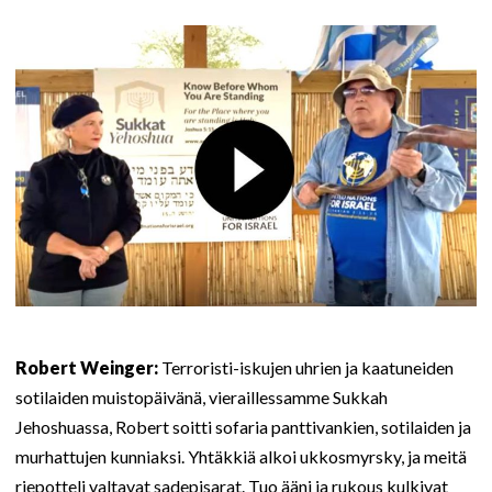
Robert Weinger:
Terroristi-iskujen uhrien ja kaatuneiden
sotilaiden muistopäivänä, vieraillessamme Sukkah
Jehoshuassa, Robert soitti sofaria panttivankien, sotilaiden ja
murhattujen kunniaksi. Yhtäkkiä alkoi ukkosmyrsky, ja meitä
riepotteli valtavat sadepisarat. Tuo ääni ja rukous kulkivat