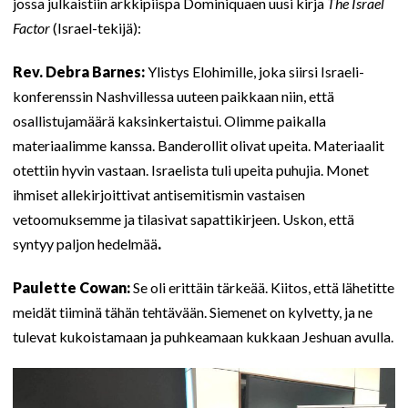
jossa julkaistiin arkkipiispa Dominiquaen uusi kirja
The Israel
Factor
(Israel-tekijä):
Rev. Debra Barnes:
Ylistys Elohimille, joka siirsi Israeli-
konferenssin Nashvillessa uuteen paikkaan niin, että
osallistujamäärä kaksinkertaistui. Olimme paikalla
materiaalimme kanssa. Banderollit olivat upeita. Materiaalit
otettiin hyvin vastaan. Israelista tuli upeita puhujia. Monet
ihmiset allekirjoittivat antisemitismin vastaisen
vetoomuksemme ja tilasivat sapattikirjeen. Uskon, että
syntyy paljon hedelmää
.
Paulette Cowan:
Se oli erittäin tärkeää. Kiitos, että lähetitte
meidät tiiminä tähän tehtävään. Siemenet on kylvetty, ja ne
tulevat kukoistamaan ja puhkeamaan kukkaan Jeshuan avulla.