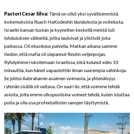
Pastori Cesar Silva:
Tämä on ollut yksi syvällisimmistä
kokemuksista Ruach HaKodeshin läsnäolosta ja voitelusta.
Israelin kansan tuskan ja kyynelten keskellä meistä tuli
lohdutuksen välineitä, jotka lauloivat ja ylistivät joka
paikassa. Oli etuoikeus palvella. Matkan aikana saimme
tiedon, että mafia oli siepannut Reutin veljenpojan.
Ryhdyimme rukoilemaan Israelissa, eikä kulunut edes 10
minuuttia, kun hänet vapautettiin ilman suurempia vahinkoja.
Se johtui Aabrahamin avaimen voimasta, ja yhtenäisyys
ryhmän sisällä oli valtava. On suuri ilo, että voimme tehdä
asioita, joita emme ulkopuolisina voineet tehdä, kuten istuttaa
puita ja olla osa profeetallisten sanojen täyttymistä.