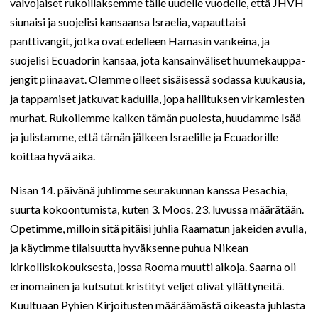
valvojaiset rukoillaksemme tälle uudelle vuodelle, että JHVH
siunaisi ja suojelisi kansaansa Israelia, vapauttaisi
panttivangit, jotka ovat edelleen Hamasin vankeina, ja
suojelisi Ecuadorin kansaa, jota kansainväliset huumekauppa-
jengit piinaavat. Olemme olleet sisäisessä sodassa kuukausia,
ja tappamiset jatkuvat kaduilla, jopa hallituksen virkamiesten
murhat. Rukoilemme kaiken tämän puolesta, huudamme Isää
ja julistamme, että tämän jälkeen Israelille ja Ecuadorille
koittaa hyvä aika.
Nisan 14. päivänä juhlimme seurakunnan kanssa Pesachia,
suurta kokoontumista, kuten 3. Moos. 23. luvussa määrätään.
Opetimme, milloin sitä pitäisi juhlia Raamatun jakeiden avulla,
ja käytimme tilaisuutta hyväksenne puhua Nikean
kirkolliskokouksesta, jossa Rooma muutti aikoja. Saarna oli
erinomainen ja kutsutut kristityt veljet olivat yllättyneitä.
Kuultuaan Pyhien Kirjoitusten määräämästä oikeasta juhlasta