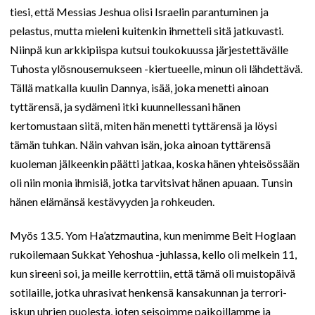
tiesi, että Messias Jeshua olisi Israelin parantuminen ja
pelastus, mutta mieleni kuitenkin ihmetteli sitä jatkuvasti.
Niinpä kun arkkipiispa kutsui toukokuussa järjestettävälle
Tuhosta ylösnousemukseen -kiertueelle, minun oli lähdettävä.
Tällä matkalla kuulin Dannya, isää, joka menetti ainoan
tyttärensä, ja sydämeni itki kuunnellessani hänen
kertomustaan siitä, miten hän menetti tyttärensä ja löysi
tämän tuhkan. Näin vahvan isän, joka ainoan tyttärensä
kuoleman jälkeenkin päätti jatkaa, koska hänen yhteisössään
oli niin monia ihmisiä, jotka tarvitsivat hänen apuaan. Tunsin
hänen elämänsä kestävyyden ja rohkeuden.
Myös 13.5. Yom Ha’atzmautina, kun menimme Beit Hoglaan
rukoilemaan Sukkat Yehoshua -juhlassa, kello oli melkein 11,
kun sireeni soi, ja meille kerrottiin, että tämä oli muistopäivä
sotilaille, jotka uhrasivat henkensä kansakunnan ja terrori-
iskun uhrien puolesta, joten seisoimme paikoillamme ja