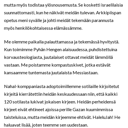
mutta myös todistaa ylösnousemusta. Se kosketti israelilaisia
suunnattomasti, kun he näkivät meidän tulevan. Arkkipiispan
opetus meni syvälle ja johti meidät tekemään parannusta
myös henkilökohtaisessa elämässämme.
Me olemme paikalla palauttamassa ja tekemässä hyvitystä.
Kun toimimme Pyhän Hengen alaisuudessa, puhdistettuina
korvausteologiasta, juutalaiset ottavat meidät lämmöllä
vastaan. Me poistamme kompastuskivet, jotka estävät
kansaamme tuntemasta juutalaista Messiastaan.
Nahal-komppaniasta adoptoimillemme sotilaille kirjoitetut
kirjeitä kierrätettiin heidän keskuudessaan niin, että kaikki
120 sotilasta lukivat jokaisen kirjeen. Heidän perheidensä
kirjeet eivät ehtineet ajoissa perille Gazan kuumimmissa
taisteluissa, mutta meidän kirjeemme ehtivät. HaleluJah! He
haluavat lisää, joten teemme sen uudestaan.