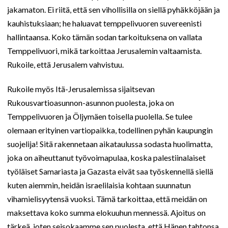
jakamaton. Ei riitä, että sen vihollisilla on siellä pyhäkköjään ja
kauhistuksiaan; he haluavat temppelivuoren suvereenisti
hallintaansa. Koko tämän sodan tarkoituksena on vallata
Temppelivuori, mikä tarkoittaa Jerusalemin valtaamista.
Rukoile, että Jerusalem vahvistuu.
Rukoile myös Itä-Jerusalemissa sijaitsevan
Rukousvartioasunnon-asunnon puolesta, joka on
Temppelivuoren ja Öljymäen toisella puolella. Se tulee
olemaan erityinen vartiopaikka, todellinen pyhän kaupungin
suojelija! Sitä rakennetaan aikataulussa sodasta huolimatta,
joka on aiheuttanut työvoimapulaa, koska palestiinalaiset
työläiset Samariasta ja Gazasta eivät saa työskennellä siellä
kuten aiemmin, heidän israelilaisia kohtaan suunnatun
vihamielisyytensä vuoksi. Tämä tarkoittaa, että meidän on
maksettava koko summa elokuuhun mennessä. Ajoitus on
tärkeä, joten seisokaamme sen puolesta, että Hänen tahtonsa