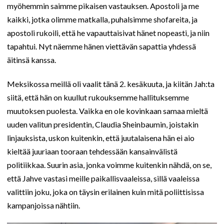
myöhemmin saimme pikaisen vastauksen. Apostoli ja me
kaikki, jotka olimme matkalla, puhalsimme shofareita, ja
apostoli rukoili, että he vapauttaisivat hänet nopeasti, ja niin
tapahtui. Nyt näemme hänen viettävän sapattia yhdessä
äitinsä kanssa.
Meksikossa meillä oli vaalit tänä 2. kesäkuuta, ja kiitän Jah:ta
siitä, että hän on kuullut rukouksemme hallituksemme
muutoksen puolesta. Vaikka en ole kovinkaan samaa mieltä
uuden valitun presidentin, Claudia Sheinbaumin, joistakin
linjauksista, uskon kuitenkin, että juutalaisena hän ei aio
kieltää juuriaan tooraan tehdessään kansainvälistä
politiikkaa. Suurin asia, jonka voimme kuitenkin nähdä, on se,
että Jahve vastasi meille paikallisvaaleissa, sillä vaaleissa
valittiin joku, joka on täysin erilainen kuin mitä poliittisissa
kampanjoissa nähtiin.