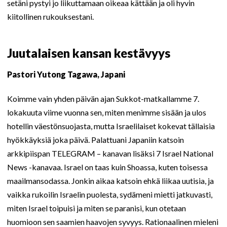
setäni pystyi jo liikuttamaan oikeaa kättään ja oli hyvin
kiitollinen rukouksestani.
Juutalaisen kansan kestävyys
Pastori Yutong Tagawa, Japani
Koimme vain yhden päivän ajan Sukkot-matkallamme 7.
lokakuuta viime vuonna sen, miten menimme sisään ja ulos
hotellin väestönsuojasta, mutta Israelilaiset kokevat tällaisia
hyökkäyksiä joka päivä. Palattuani Japaniin katsoin
arkkipiispan TELEGRAM – kanavan lisäksi 7 Israel National
News -kanavaa. Israel on taas kuin Shoassa, kuten toisessa
maailmansodassa. Jonkin aikaa katsoin ehkä liikaa uutisia, ja
vaikka rukoilin Israelin puolesta, sydämeni mietti jatkuvasti,
miten Israel toipuisi ja miten se paranisi, kun otetaan
huomioon sen saamien haavojen syvyys. Rationaalinen mieleni