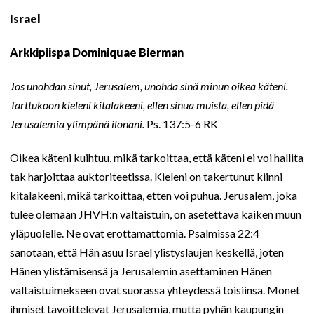
Israel
Arkkipiispa Dominiquae Bierman
Jos unohdan sinut, Jerusalem, unohda sinä minun oikea käteni.
Tarttukoon kieleni kitalakeeni, ellen sinua muista, ellen pidä
Jerusalemia ylimpänä ilonani.
Ps. 137:5-6 RK
Oikea käteni kuihtuu, mikä tarkoittaa, että käteni ei voi hallita
tak harjoittaa auktoriteetissa. Kieleni on takertunut kiinni
kitalakeeni, mikä tarkoittaa, etten voi puhua. Jerusalem, joka
tulee olemaan JHVH:n valtaistuin, on asetettava kaiken muun
yläpuolelle. Ne ovat erottamattomia. Psalmissa 22:4
sanotaan, että Hän asuu Israel ylistyslaujen keskellä, joten
Hänen ylistämisensä ja Jerusalemin asettaminen Hänen
valtaistuimekseen ovat suorassa yhteydessä toisiinsa. Monet
ihmiset tavoittelevat Jerusalemia, mutta pyhän kaupungin