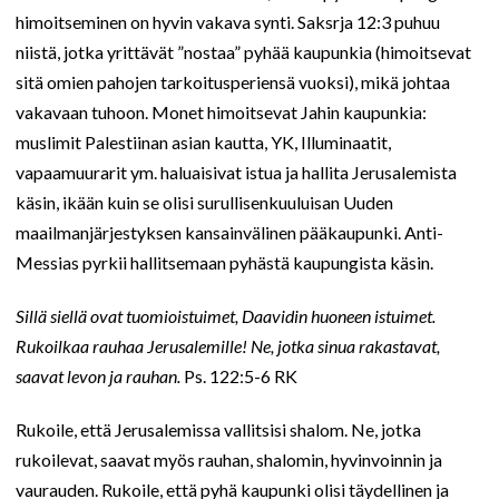
himoitseminen on hyvin vakava synti. Saksrja 12:3 puhuu
niistä, jotka yrittävät ”nostaa” pyhää kaupunkia (himoitsevat
sitä omien pahojen tarkoitusperiensä vuoksi), mikä johtaa
vakavaan tuhoon. Monet himoitsevat Jahin kaupunkia:
muslimit Palestiinan asian kautta, YK, Illuminaatit,
vapaamuurarit ym. haluaisivat istua ja hallita Jerusalemista
käsin, ikään kuin se olisi surullisenkuuluisan Uuden
maailmanjärjestyksen kansainvälinen pääkaupunki. Anti-
Messias pyrkii hallitsemaan pyhästä kaupungista käsin.
Sillä siellä ovat tuomioistuimet, Daavidin huoneen istuimet.
Rukoilkaa rauhaa Jerusalemille! Ne, jotka sinua rakastavat,
saavat levon ja rauhan.
Ps. 122:5-6 RK
Rukoile, että Jerusalemissa vallitsisi shalom. Ne, jotka
rukoilevat, saavat myös rauhan, shalomin, hyvinvoinnin ja
vaurauden. Rukoile, että pyhä kaupunki olisi täydellinen ja