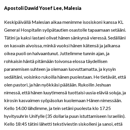
Apostoli Dawid Yosef Lee, Malesia
Keskipäivällä Malesian aikaa menimme isosiskoni kanssa KL
General Hospitalin syöpätautien osastolle tapaamaan setääni.
Tätini ja kaksi lastani olivat hänen sänkynsä vieressä. Sedälläni
on kasvain aivoissa, minkä vuoksi hänen kätensä ja jalkansa
oikea puoli on halvaantunut. Juttelimme tunnin ajan, ja
rohkaisin häntä pitämään toivonsa elossa täydellisen
paranemisen suhteen ja olemaan luovuttamatta, ja kysyin
sedältäni, voisinko rukoilla hänen puolestaan. He tietävät, että
olen pastori, ja hän nyökkäsi päätään. Rukoilin Jeshuan
nimessä, että hänen luuytimensä tuottaisi uusia eläviä soluja, ja
kirosin kasvaimen syöpäsolun kuolemaan Hänen nimessään.
Kello 14.00 lähdimme, ja tein setäni puolesta klo 17.25
hyvitysuhrin Unifylle (35 dollaria puun istuttamiseen Israeliin).
Kello 18:45 tätini lähetti tekstiviestin siskolleni ja sanoi, että