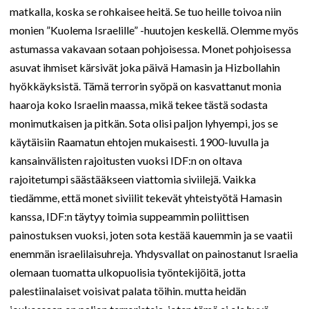
matkalla, koska se rohkaisee heitä. Se tuo heille toivoa niin
monien ”Kuolema Israelille” -huutojen keskellä. Olemme myös
astumassa vakavaan sotaan pohjoisessa. Monet pohjoisessa
asuvat ihmiset kärsivät joka päivä Hamasin ja Hizbollahin
hyökkäyksistä. Tämä terrorin syöpä on kasvattanut monia
haaroja koko Israelin maassa, mikä tekee tästä sodasta
monimutkaisen ja pitkän. Sota olisi paljon lyhyempi, jos se
käytäisiin Raamatun ehtojen mukaisesti. 1900-luvulla ja
kansainvälisten rajoitusten vuoksi IDF:n on oltava
rajoitetumpi säästääkseen viattomia siviilejä. Vaikka
tiedämme, että monet siviilit tekevät yhteistyötä Hamasin
kanssa, IDF:n täytyy toimia suppeammin poliittisen
painostuksen vuoksi, joten sota kestää kauemmin ja se vaatii
enemmän israelilaisuhreja. Yhdysvallat on painostanut Israelia
olemaan tuomatta ulkopuolisia työntekijöitä, jotta
palestiinalaiset voisivat palata töihin. mutta heidän