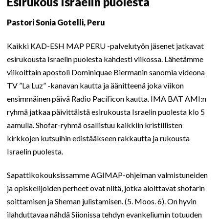
Esirukous Israelin puolesta
Pastori Sonia Gotelli, Peru
Kaikki KAD-ESH MAP PERU -palvelutyön jäsenet jatkavat
esirukousta Israelin puolesta kahdesti viikossa. Lähetämme
viikoittain apostoli Dominiquae Biermanin sanomia videona
TV ”La Luz” -kanavan kautta ja äänitteenä joka viikon
ensimmäinen päivä Radio Pacíficon kautta. IMA BAT AMI:n
ryhmä jatkaa päivittäistä esirukousta Israelin puolesta klo 5
aamulla. Shofar-ryhmä osallistuu kaikkiin kristillisten
kirkkojen kutsuihin edistääkseen rakkautta ja rukousta
Israelin puolesta.
Sapattikokouksissamme AGIMAP-ohjelman valmistuneiden
ja opiskelijoiden perheet ovat niitä, jotka aloittavat shofarin
soittamisen ja Sheman julistamisen. (5. Moos. 6). On hyvin
ilahduttavaa nähdä Siionissa tehdyn evankeliumin totuuden