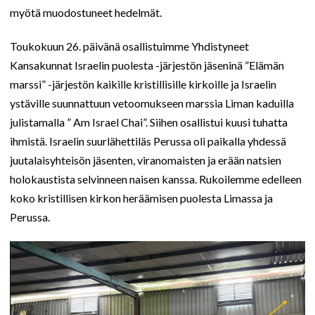
myötä muodostuneet hedelmät.
Toukokuun 26. päivänä osallistuimme Yhdistyneet
Kansakunnat Israelin puolesta -järjestön jäseninä ”Elämän
marssi” -järjestön kaikille kristillisille kirkoille ja Israelin
ystäville suunnattuun vetoomukseen marssia Liman kaduilla
julistamalla ” Am Israel Chai”. Siihen osallistui kuusi tuhatta
ihmistä. Israelin suurlähettiläs Perussa oli paikalla yhdessä
juutalaisyhteisön jäsenten, viranomaisten ja erään natsien
holokaustista selvinneen naisen kanssa. Rukoilemme edelleen
koko kristillisen kirkon heräämisen puolesta Limassa ja
Perussa.