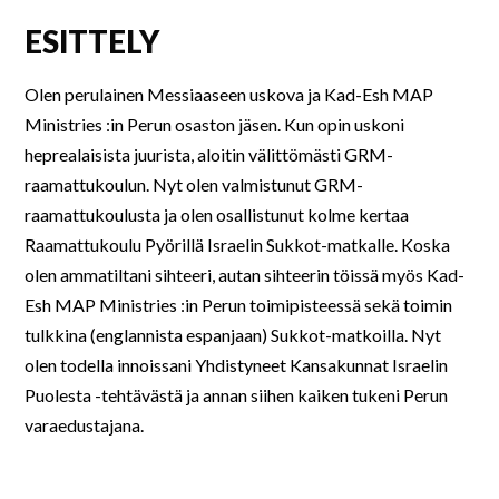
ESITTELY
Olen perulainen Messiaaseen uskova ja Kad-Esh MAP
Ministries :in Perun osaston jäsen. Kun opin uskoni
heprealaisista juurista, aloitin välittömästi GRM-
raamattukoulun. Nyt olen valmistunut GRM-
raamattukoulusta ja olen osallistunut kolme kertaa
Raamattukoulu Pyörillä Israelin Sukkot-matkalle. Koska
olen ammatiltani sihteeri, autan sihteerin töissä myös Kad-
Esh MAP Ministries :in Perun toimipisteessä sekä toimin
tulkkina (englannista espanjaan) Sukkot-matkoilla. Nyt
olen todella innoissani Yhdistyneet Kansakunnat Israelin
Puolesta -tehtävästä ja annan siihen kaiken tukeni Perun
varaedustajana.