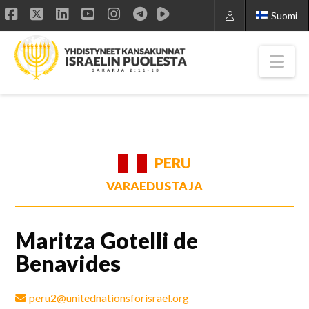
Suomi
Facebook
X
LinkedIn
YouTube
Instagram
Nav
PERU
VARAEDUSTAJA
Maritza Gotelli de
Benavides
peru2@unitednationsforisrael.org