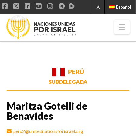
Español
Facebook
X
LinkedIn
YouTube
Instagram
Nav
PERÚ
SUBDELEGADA
Maritza Gotelli de
Benavides
peru2@unitednationsforisrael.org