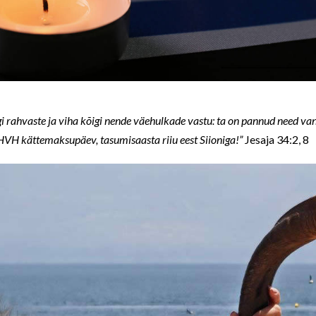
i rahvaste ja viha kõigi nende väehulkade vastu: ta on pannud need van
JHVH kättemaksupäev, tasumisaasta riiu eest Siioniga!”
Jesaja 34:2, 8