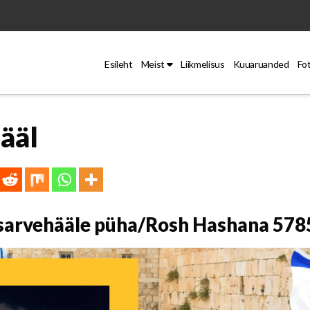
Esileht
Meist
Liikmelisus
Kuuaruanded
Fo
hääl
sarvehääle püha/Rosh Hashana 578