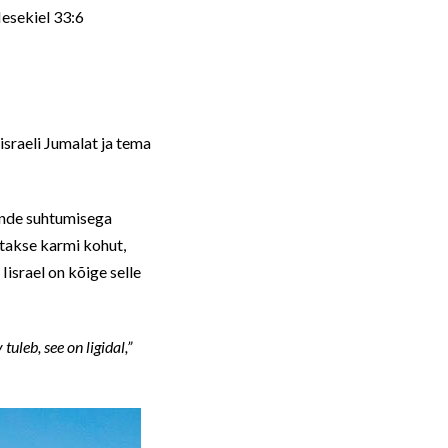
esekiel 33:6
sraeli Jumalat ja tema
nende suhtumisega
etakse karmi kohut,
Iisrael on kõige selle
uleb, see on ligidal,”