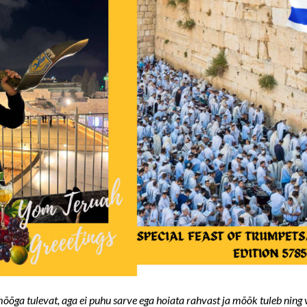
õõga tulevat, aga ei puhu sarve ega hoiata rahvast ja mõõk tuleb ning 