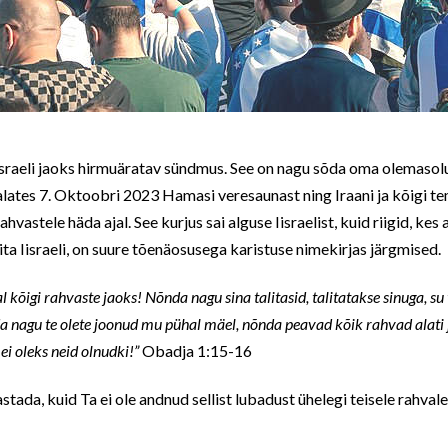
sraeli jaoks hirmuäratav sündmus. See on nagu sõda oma olemasolu 
lates 7. Oktoobri 2023 Hamasi veresaunast ning Iraani ja kõigi te
hvastele häda ajal. See kurjus sai alguse Iisraelist, kuid riigid, kes 
aita Iisraeli, on suure tõenäosusega karistuse nimekirjas järgmised.
 kõigi rahvaste jaoks! Nõnda nagu sina talitasid, talitatakse sinuga, su
a nagu te olete joonud mu pühal mäel, nõnda peavad kõik rahvad alati
 ei oleks neid olnudki!”
Obadja 1:15-16
tada, kuid Ta ei ole andnud sellist lubadust ühelegi teisele rahvale, 