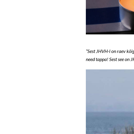
“Sest JHVH-l on raev kõig
need tappa!
Sest see on 