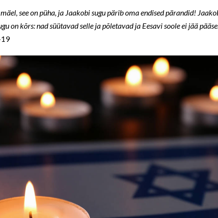
mäel, see on püha, ja Jaakobi sugu pärib oma endised pärandid! Jaakobi
ugu on kõrs: nad süütavad selle ja põletavad ja Eesavi soole ei jää pää
-19