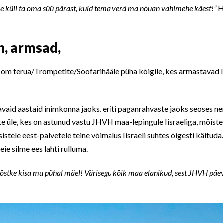
see küll ta oma süü pärast, kuid tema verd ma nõuan vahimehe käest!”
H
, armsad,
om terua/Trompetite/Soofarihääle püha kõigile, kes armastavad Ii
avaid aastaid inimkonna jaoks, eriti paganrahvaste jaoks seoses 
te üle, kes on astunud vastu JHVH maa-lepingule Iisraeliga, mõist
istele eest-palvetele teine võimalus Iisraeli suhtes õigesti käituda. 
e silme ees lahti rulluma.
 tõstke kisa mu pühal mäel! Värisegu kõik maa elanikud, sest JHVH päev t