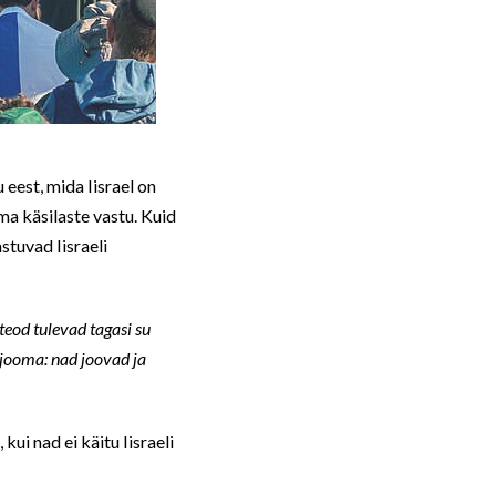
eest, mida Iisrael on
ma käsilaste vastu. Kuid
astuvad Iisraeli
 teod tulevad tagasi su
 jooma: nad joovad ja
kui nad ei käitu Iisraeli