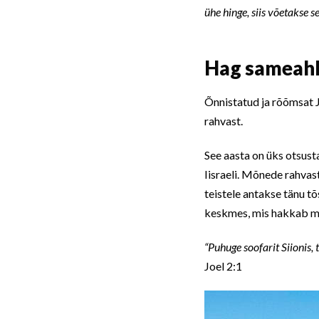
ühe hinge, siis võetakse 
Hag sameahh
Õnnistatud ja rõõmsat J
rahvast.
See aasta on üks otsust
Iisraeli. Mõnede rahvas
teistele antakse tänu tõs
keskmes, mis hakkab mei
“Puhuge soofarit Siionis,
Joel 2:1