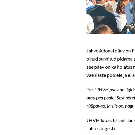
Jahve Adonai päev on Ii
olnud sunnitud pidama a
see päev on ka hoiatus ra
vaenlaste poolele ja ei 
“Sest JHVH päev on ligidal
oma pea peale! Sest nõnd
rüüpavad, ja siis on, nagu
JHVH lubas Iisraeli lunas
suhtes õigesti.