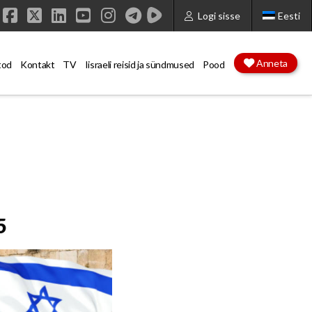
Logi sisse
Eesti
Facebook
X
LinkedIn
YouTube
Instagram
Anneta
tod
Kontakt
TV
Iisraeli reisid ja sündmused
Pood
5