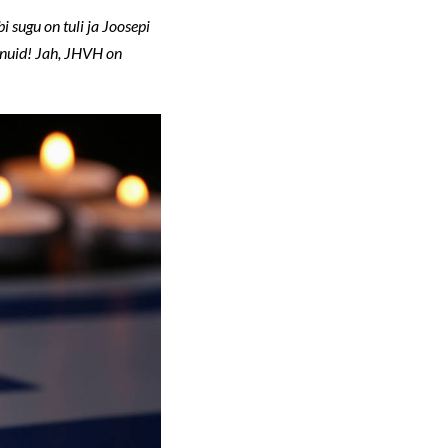
 sugu on tuli ja Joosepi
senuid! Jah, JHVH on