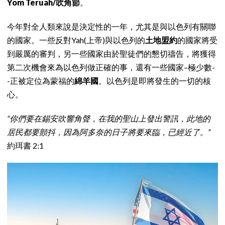
Yom Teruah/吹角節
。
今年對全人類來說是決定性的一年，尤其是與以色列有關聯
的國家。一些反對Yah(上帝)與以色列的
土地盟約
的國家將受
到嚴厲的審判，另一些國家由於聖徒們的懇切禱告，將獲得
第二次機會來為以色列做正確的事，還有一些國家–極少數-
-正被定位為蒙福的
綿羊國
。以色列是即將發生的一切的核
心。
“你們要在錫安吹響角聲，在我的聖山上發出警訊，此地的
居民都要顫抖，因為阿多奈的日子將要來臨，已經近了。”
約珥書 2:1