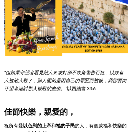
“但如果守望者看見敵人來攻打卻不吹角警告百姓，以致有
人被敵人殺了，那人固然是因自己的罪惡而被殺，我卻要向
守望者追討那人被殺的血債。”
以西結書 33:6
佳節快樂，親愛的，
祝所有愛
以色列的上帝
和
祂的子民
的人，有個蒙福和快樂的