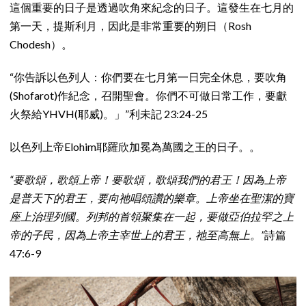
這個重要的日子是透過吹角來紀念的日子。這發生在七月的
第一天，提斯利月，因此是非常重要的朔日（Rosh
Chodesh）。
“你告訴以色列人：你們要在七月第一日完全休息，要吹角
(Shofarot)作紀念，召開聖會。你們不可做日常工作，要獻
火祭給YHVH(耶威)。」”利未記 23:24-25
以色列上帝Elohim耶羅欣加冕為萬國之王的日子。。
“要歌頌，歌頌上帝！要歌頌，歌頌我們的君王！因為上帝
是普天下的君王，要向祂唱頌讚的樂章。上帝坐在聖潔的寶
座上治理列國。列邦的首領聚集在一起，要做亞伯拉罕之上
帝的子民，因為上帝主宰世上的君王，祂至高無上。”
詩篇
47:6-9