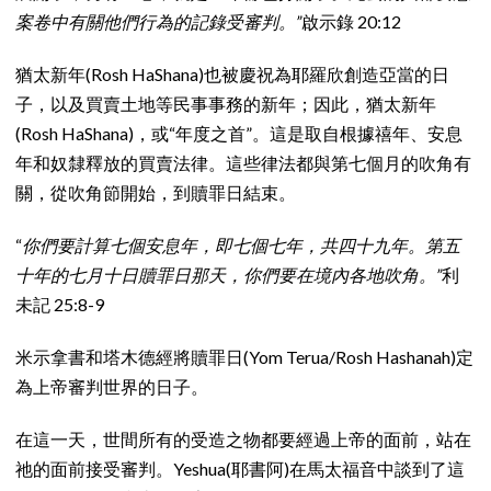
案卷中有關他們行為的記錄受審判。”
啟示錄 20:12
猶太新年(Rosh HaShana)也被慶祝為耶羅欣創造亞當的日
子，以及買賣土地等民事事務的新年；因此，猶太新年
(Rosh HaShana)，或“年度之首”。這是取自根據禧年、安息
年和奴隸釋放的買賣法律。這些律法都與第七個月的吹角有
關，從吹角節開始，到贖罪日結束。
“
你們要計算七個安息年，即七個七年，共四十九年。第五
十年的七月十日贖罪日那天，你們要在境內各地吹角。”
利
未記 25:8-9
米示拿書和塔木德經將贖罪日(Yom Terua/Rosh Hashanah)定
為上帝審判世界的日子。
在這一天，世間所有的受造之物都要經過上帝的面前，站在
祂的面前接受審判。Yeshua(耶書阿)在馬太福音中談到了這