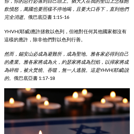
你，你的惡行必落到自己頭上。猶大人在我的聖山上怎樣飽
飲憤怒，萬國也要照樣不停地喝，且要大口吞下，直到他們
完全消逝。
俄巴底亞書 1:15-16
YHVH(耶威)應許拯救以色列，但祂對任何其他國家都沒有
這樣的應許，除非他們對以色列行善。
然而，錫安山必成為避難所，成為聖地。雅各家必得到自己
的產業。雅各家將成為火，約瑟家將成為烈焰，以掃家將成
為碎稭，被火焚燒、吞噬，無一人逃脫。這是YHVH(耶威)說
的。
俄巴底亞書 1:17-18