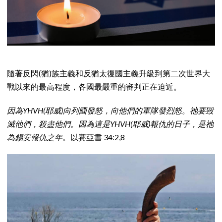
隨著反閃(猶)族主義和反猶太復國主義升級到第二次世界大
戰以來的最高程度，各國最嚴重的審判正在迫近。
因為YHVH(耶威)向列國發怒，向他們的軍隊發烈怒。祂要毀
滅他們，殺盡他們。因為這是YHVH(耶威)報仇的日子，是祂
為錫安報仇之年
。以賽亞書 34:2,8