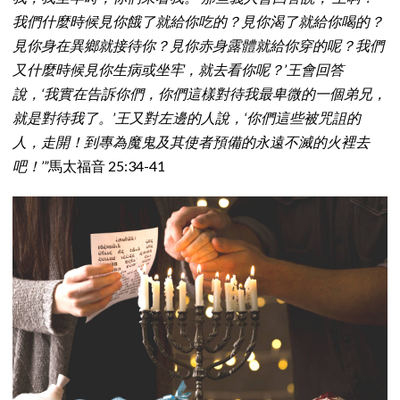
我們什麼時候見你餓了就給你吃的？見你渴了就給你喝的？
見你身在異鄉就接待你？見你赤身露體就給你穿的呢？我們
又什麼時候見你生病或坐牢，就去看你呢？’王會回答
說，‘我實在告訴你們，你們這樣對待我最卑微的一個弟兄，
就是對待我了。’王又對左邊的人說，‘你們這些被咒詛的
人，走開！到專為魔鬼及其使者預備的永遠不滅的火裡去
吧！’”
馬太福音 25:34-41