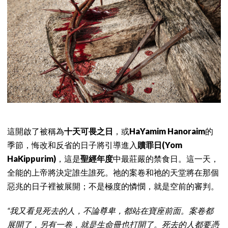
這開啟了被稱為
十天可畏之日
，或
HaYamim Hanoraim
的
季節，悔改和反省的日子將引導進入
贖罪日(Yom
HaKippurim)
，這是
聖經年度
中最莊嚴的禁食日。這一天，
全能的上帝將決定誰生誰死。祂的案卷和祂的天堂將在那個
惡兆的日子裡被展開；不是極度的憐憫，就是空前的審判。
“我又看見死去的人，不論尊卑，都站在寶座前面。案卷都
展開了，另有一卷，就是生命冊也打開了。死去的人都要憑