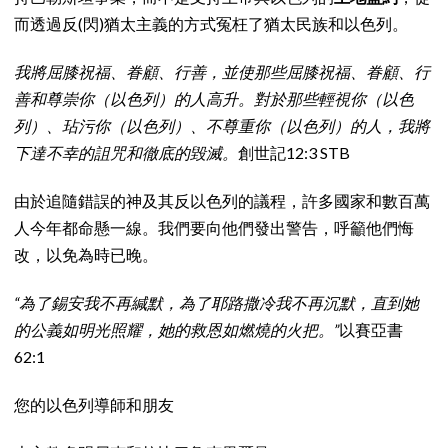
而透過反(閃)猶太主義的方式冤枉了猶太民族和以色列。
我將屈膝祝福、眷顧、行善，並使那些屈膝祝福、眷顧、行
善和尊崇你（以色列）的人高升。對於那些輕視你（以色
列）、玷污你（以色列）、不尊重你（以色列）的人，我將
下達不幸的詛咒和徹底的毀滅。
創世記12:3 STB
由於追隨錯誤的神及其反以色列的議程，許多國家和數百萬
人今年都命懸一線。我們要向他們發出警告，呼籲他們悔
改，以免為時已晚。
“為了錫安我不再緘默，為了耶路撒冷我不再沉默，直到她
的公義如明光照耀，她的救恩如燃燒的火把。”
以賽亞書
62:1
您的以色列導師和朋友