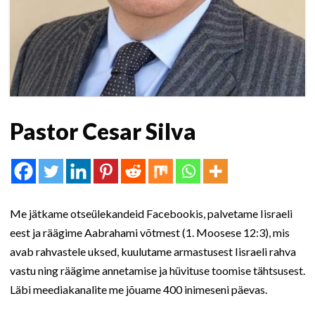
Pastor Cesar Silva
Me jätkame otseülekandeid Facebookis, palvetame Iisraeli
eest ja räägime Aabrahami võtmest (1. Moosese 12:3), mis
avab rahvastele uksed, kuulutame armastusest Iisraeli rahva
vastu ning räägime annetamise ja hüvituse toomise tähtsusest.
Läbi meediakanalite me jõuame 400 inimeseni päevas.