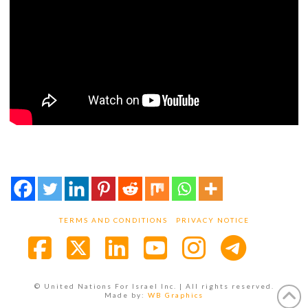
TERMS AND CONDITIONS
PRIVACY NOTICE
Facebook
X
LinkedIn
YouTube
Instagra
© United Nations For Israel Inc. | All rights reserved.
Made by:
WB Graphics