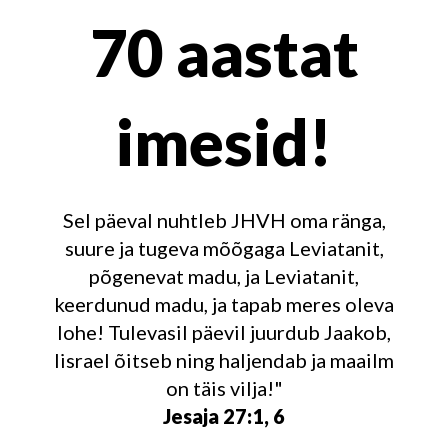
70 aastat
imesid!
Sel päeval nuhtleb JHVH oma ränga,
suure ja tugeva mõõgaga Leviatanit,
põgenevat madu, ja Leviatanit,
keerdunud madu, ja tapab meres oleva
lohe! Tulevasil päevil juurdub Jaakob,
Iisrael õitseb ning haljendab ja maailm
on täis vilja!"
Jesaja 27:1, 6