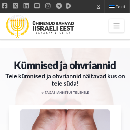
Eesti
Facebook
X
LinkedIn
YouTube
Instagram
Nav
Kümnised ja ohvriannid
Teie kümnised ja ohvriannid näitavad kus on
teie süda!
TAGASI ANNETUSTE LEHELE