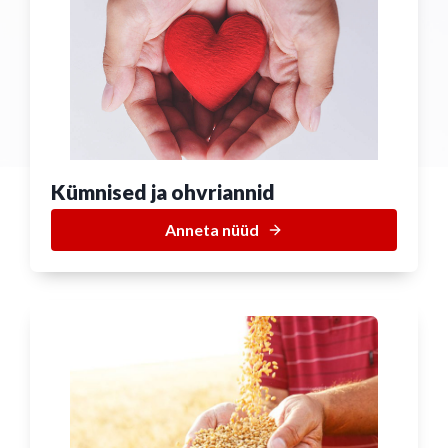
Kümnised ja ohvriannid
Anneta nüüd