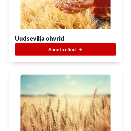
Uudsevilja ohvrid
Anneta nüüd