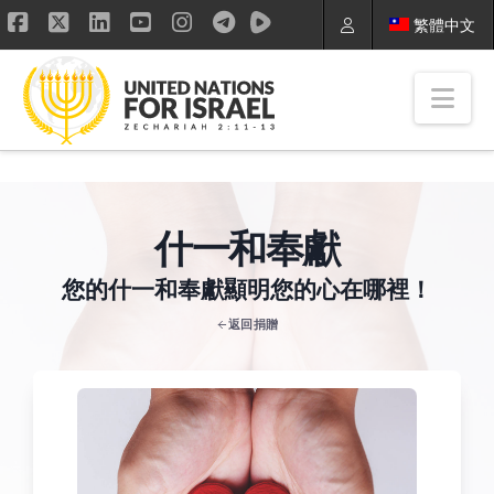
繁體中文
Facebook
X
LinkedIn
YouTube
Instagram
Nav
什一和奉獻
您的什一和奉獻顯明您的心在哪裡！
返回捐贈