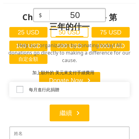
Chen & Chesed 基金 – 第
$
三年的什一
25 USD
50 USD
75 USD
Help our organization by donating today! All
100 USD
500 USD
1000 USD
donations go directly to making a difference for our
自定金額
cause.
加上額外的 美元來支付手續費用
Donate Now
每月進行此捐贈
繼續