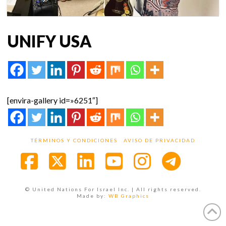
UNIFY USA
[envira-gallery id=»6251″]
TÉRMINOS Y CONDICIONES
AVISO DE PRIVACIDAD
Facebook
X
LinkedIn
YouTube
Instagra
© United Nations For Israel Inc. | All rights reserved.
Made by:
WB Graphics