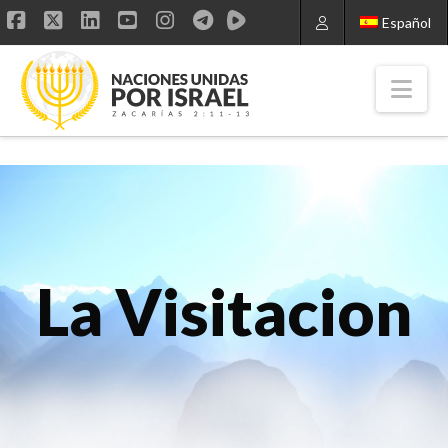
Español
Facebook
X
LinkedIn
YouTube
Instagram
Nav
La Visitacion