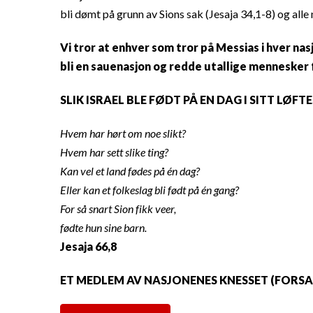
bli dømt på grunn av Sions sak (Jesaja 34,1-8) og alle
Vi tror at enhver som tror på Messias i hver na
bli en sauenasjon og redde utallige mennesker 
SLIK ISRAEL BLE FØDT PÅ EN DAG I SITT LØ
Hvem har hørt om noe slikt?
Hvem har sett slike ting?
Kan vel et land fødes på én dag?
Eller kan et folkeslag bli født på én gang?
For så snart Sion fikk veer,
fødte hun sine barn.
Jesaja 66,8
ET MEDLEM AV NASJONENES KNESSET (FORSA