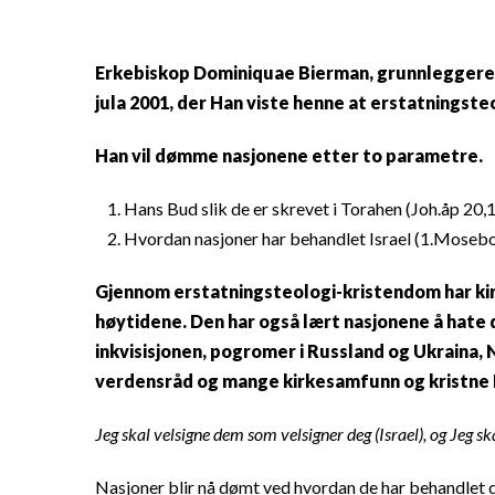
Erkebiskop Dominiquae Bierman, grunnleggeren a
jula 2001, der Han viste henne at erstatningsteo
Han vil dømme nasjonene etter to parametre.
Hans Bud slik de er skrevet i Torahen (Joh.åp 20,
Hvordan nasjoner har behandlet Israel (1.Moseb
Gjennom erstatningsteologi-kristendom har kirk
høytidene. Den har også lært nasjonene å hate d
inkvisisjonen, pogromer i Russland og Ukraina,
verdensråd og mange kirkesamfunn og kristne N
Jeg skal velsigne dem som velsigner deg (Israel), og Jeg 
Nasjoner blir nå dømt ved hvordan de har behandlet det