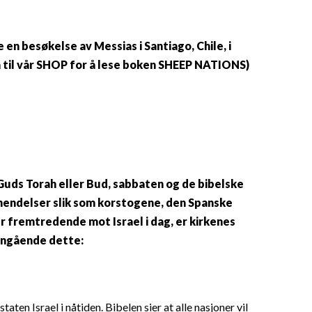
n besøkelse av Messias i Santiago, Chile, i
(Gå til vår SHOP for å lese boken SHEEP NATIONS)
Guds Torah eller Bud, sabbaten og de bibelske
ne hendelser slik som korstogene, den Spanske
r fremtredende mot Israel i dag, er kirkenes
 angående dette:
en Israel i nåtiden. Bibelen sier at alle nasjoner vil