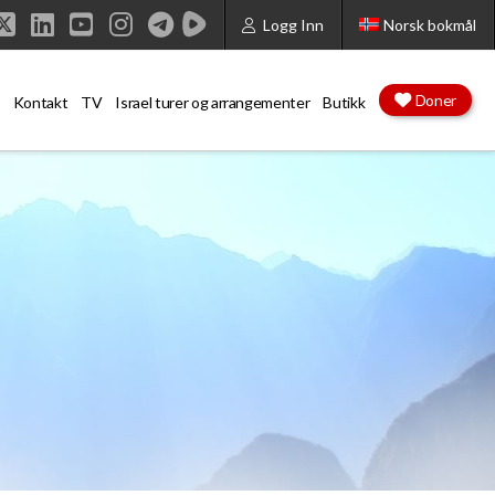
Logg Inn
Norsk bokmål
cebook
X
LinkedIn
YouTube
Instagram
Doner
Kontakt
TV
Israel turer og arrangementer
Butikk