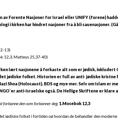
v Forente Nasjoner for Israel eller UNIFY (forene) hadde e
logi i kirken har hindret nasjoner fra å bli sauenasjoner. 
12-13)
ok 12,3, Matteus 25,37-40)
en lært nasjonene å forkaste alt som er jødisk, inkludert 
et jødiske folket. Historien er full av anti- jødiske krist
 Nazi Shoa (Holocaust), BDS og mye mer. Selv om Islam er me
GO`er anti-Israelske også. De Hellige Skriftene er klare
skal forbanne den som forbanner deg.
1.Mosebok 12,3
 jødiske folket i fortiden og hvordan de behandler den moderne stat