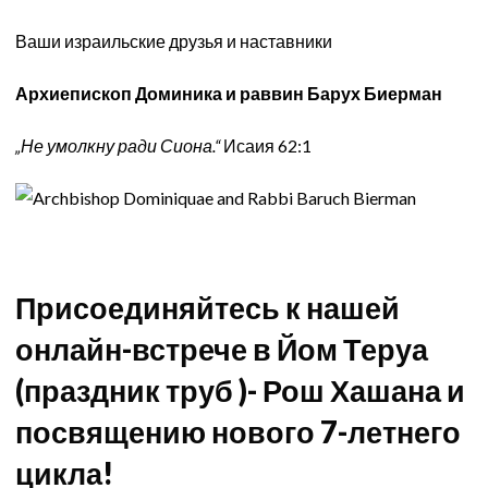
Ваши израильские друзья и наставники
Архиепископ Доминика и раввин Барух Биерман
„Не умолкну ради Сиона.“
Исаия 62:1
Присоединяйтесь к нашей
онлайн-встрече в Йом Теруа
(праздник труб )- Рош Хашана и
посвящению нового 7-летнего
цикла!