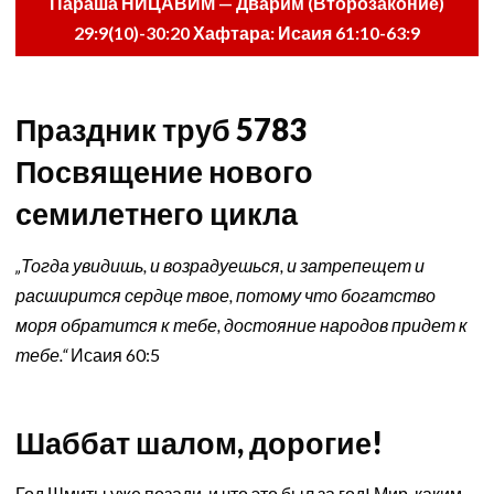
Параша НИЦАВИМ — Дварим (Второзаконие)
29:9(10)-30:20 Хафтара: Исаия 61:10-63:9
Праздник труб 5783
Посвящение нового
семилетнего цикла
„Тогда увидишь, и возрадуешься, и затрепещет и
расширится сердце твое, потому что богатство
моря обратится к тебе, достояние народов придет к
тебе.“
Исаия 60:5
Шаббат шалом, дорогие!
Год Шмиты уже позади, и что это был за год! Мир, каким