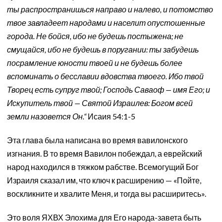
ты распространишься направо и налево, и потомство
твое завладеет народами и населит опустошенные
города. Не бойся, ибо не будешь постыжена; не
смущайся, ибо не будешь в поругании: ты забудешь
посрамление юности твоей и не будешь более
вспоминать о бесславии вдовства твоего. Ибо твой
Творец есть супруг твой; Господь Саваоф — имя Его; и
Искупитель твой — Святой Израилев: Богом всей
земли назовется Он.“
Исаия 54:1-5
Эта глава была написана во время вавилонского
изгнания. В то время Вавилон побеждал, а еврейский
народ находился в тяжком рабстве. Всемогущий Бог
Израиля сказал им, что ключ к расширению — «Пойте,
воскликните и хвалите Меня, и тогда вы расширитесь».
Это воля ЯХВХ Элохимa для Его народа-завета быть