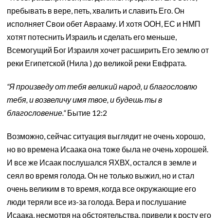
пребывать в вере, петь, хвалить и славить Его. Он
исполняет Свои обет Аврааму. И хотя ООН, ЕС и НМП
хотят потеснить Израиль и сделать его меньше,
Всемогущий Бог Израиля хочет расширить Его землю от
реки Египетской (Нила ) до великой реки Евфрата.
“Я произведу от тебя великий народ, и благословлю
тебя, и возвеличу имя твое, и будешь ты в
благословение.“
Бытие 12:2
Возможно, сейчас ситуация выглядит не очень хорошо,
но во времена Исаака она тоже была не очень хорошей.
И все же Исаак послушался ЯХВХ, остался в земле и
сеял во время голода. Он не только выжил, но и стал
очень великим в то время, когда все окружающие его
люди теряли все из-за голода. Вера и послушание
Исаака, несмотря на обстоятельства, привели к росту его