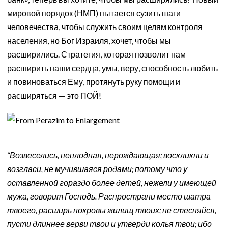
мировой порядок (НМП) пытается сузить шаги
человечества, чтобы служить своим целям контроля
населения, но Бог Израиля, хочет, чтобы мы
расширились. Стратегия, которая позволит нам
расширить наши сердца, умы, веру, способность любить
и повиноваться Ему, протянуть руку помощи и
расширяться — это ПОЙ!
“Возвеселись, неплодная, нерождающая; воскликни и
возгласи, не мучившаяся родами; потому что у
оставленной гораздо более детей, нежели у имеющей
мужа, говорит Господь. Распространи место шатра
твоего, расширь покровы жилищ твоих; не стесняйся,
пусти длиннее верви твои и утверди колья твои; ибо