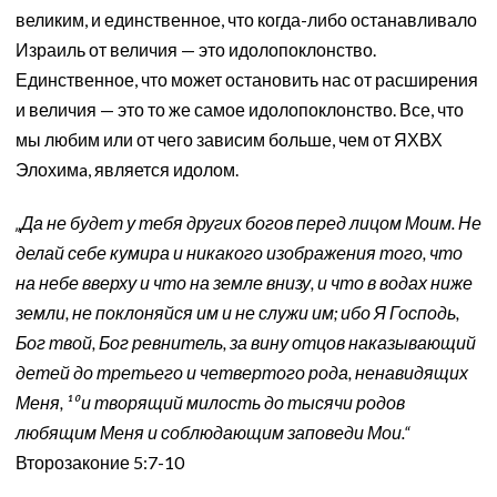
великим, и единственное, что когда-либо останавливало
Израиль от величия — это идолопоклонство.
Единственное, что может остановить нас от расширения
и величия — это то же самое идолопоклонство. Все, что
мы любим или от чего зависим больше, чем от ЯХВХ
Элохимa, является идолом.
„Да не будет у тебя других богов перед лицом Моим. Не
делай себе кумира и никакого изображения того, что
на небе вверху и что на земле внизу, и что в водах ниже
земли, не поклоняйся им и не служи им; ибо Я Господь,
Бог твой, Бог ревнитель, за вину отцов наказывающий
детей до третьего и четвертого рода, ненавидящих
Меня, ¹⁰ и творящий милость до тысячи родов
любящим Меня и соблюдающим заповеди Мои.“
Второзаконие 5:7-10