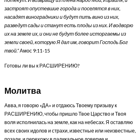
застроят опустевшие города и поселятся в них,
насадят виноградники и будут пить вино из них,
разведут сады и станут есть плоды из них. И водворю
их на земле их, и они не будут более исторгаемы из
земли своей, которую Я дал им, говорит Господь Бог
твой.“
Амос 9:11-15
Готовы ли вы к РАСШИРЕНИЮ?
Молитва
Авва, я говорю «ДА» и отдаюсь Твоему призыву к
РАСШИРЕНИЮ, чтобы пришло Твое Царство и Твоя
воля исполнилась на земле, как на небесах. Я оставляю
всех своих идолов и страхи, известные или неизвестные,
позади, и перехожу в радикальное доверие и