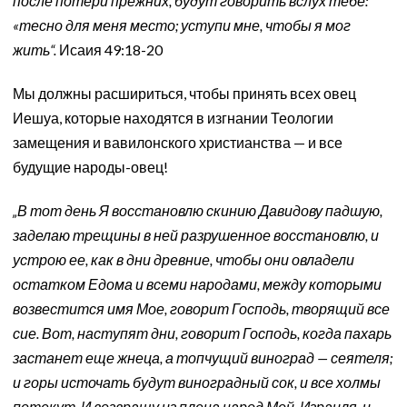
после потери прежних, будут говорить вслух тебе:
«тесно для меня место; уступи мне, чтобы я мог
жить“.
Исаия 49:18-20
Мы должны расшириться, чтобы принять всех овец
Иешуа, которые находятся в изгнании Теологии
замещения и вавилонского христианства — и все
будущие народы-овец!
„В тот день Я восстановлю скинию Давидову падшую,
заделаю трещины в ней разрушенное восстановлю, и
устрою ее, как в дни древние, чтобы они овладели
остатком Едома и всеми народами, между которыми
возвестится имя Мое, говорит Господь, творящий все
сие. Вот, наступят дни, говорит Господь, когда пахарь
застанет еще жнеца, а топчущий виноград — сеятеля;
и горы источать будут виноградный сок, и все холмы
потекут. И возвращу из плена народ Мой, Израиля, и