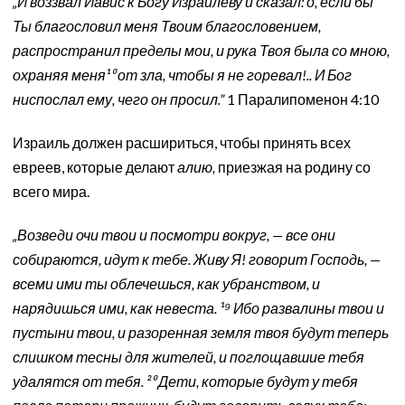
„И воззвал Иавис к Богу Израилеву и сказал: о, если бы
Ты благословил меня Твоим благословением,
распространил пределы мои, и рука Твоя была со мною,
охраняя меня¹⁰ от зла, чтобы я не горевал!.. И Бог
ниспослал ему, чего он просил.”
1 Паралипоменон 4:10
Израиль должен расшириться, чтобы принять всех
евреев, которые делают
алию,
приезжая на родину со
всего мира.
„Возведи очи твои и посмотри вокруг, — все они
собираются, идут к тебе. Живу Я! говорит Господь, —
всеми ими ты облечешься, как убранством, и
нарядишься ими, как невеста. ¹⁹ Ибо развалины твои и
пустыни твои, и разоренная земля твоя будут теперь
слишком тесны для жителей, и поглощавшие тебя
удалятся от тебя. ²⁰ Дети, которые будут у тебя