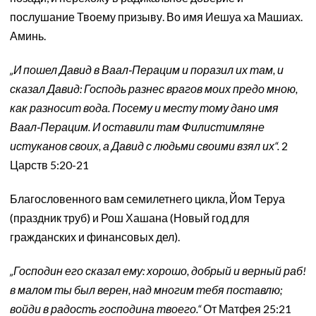
послушание Твоему призыву. Во имя Иешуа xа Машиах.
Аминь.
„И пошел Давид в Ваал‐Перацим и поразил их там, и
сказал Давид: Господь разнес врагов моих предо мною,
как разносит вода. Посему и месту тому дано имя
Ваал‐Перацим. И оставили там Филистимляне
истуканов своих, а Давид с людьми своими взял их“.
2
Царств 5:20-21
Благословенного вам семилетнего цикла, Йом Теруа
(праздник труб) и Рош Хашана (Новый год для
гражданских и финансовых дел).
„Господин его сказал ему: хорошо, добрый и верный раб!
в малом ты был верен, над многим тебя поставлю;
войди в радость господина твоего.“
От Матфея 25:21