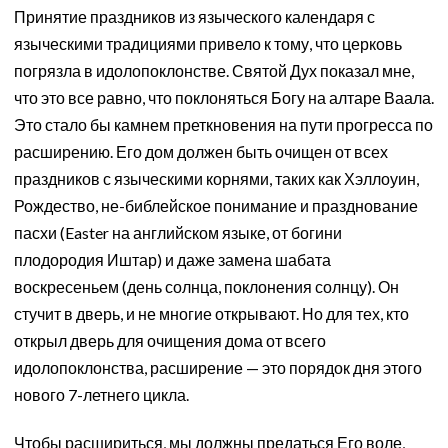
Принятие праздников из языческого календаря с
языческими традициями привело к тому, что церковь
погрязла в идолопоклонстве. Святой Дух показал мне,
что это все равно, что поклоняться Богу на алтаре Ваала.
Это стало бы камнем преткновения на пути прогресса по
расширению. Его дом должен быть очищен от всех
праздников с языческими корнями, таких как Хэллоуин,
Рождество, не-библейское понимание и празднование
пасхи (Easter на английском языке, от богини
плодородия Иштар) и даже замена шабата
воскресеньем (день солнца, поклонения солнцу). Он
стучит в дверь, и не многие открывают. Но для тех, кто
открыл дверь для очищения дома от всего
идолопоклонства, расширение — это порядок дня этого
нового 7-летнего цикла.
Чтобы расшириться, мы должны предаться Его воле,