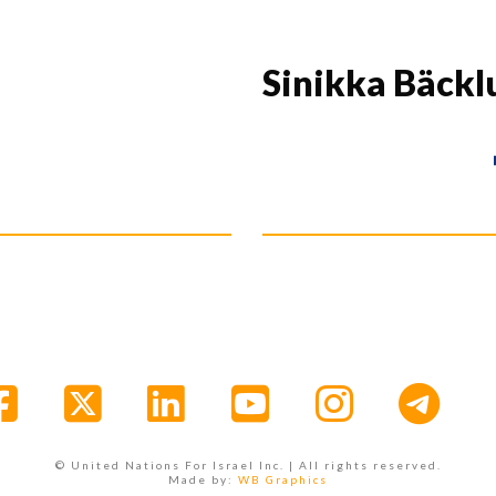
Sinikka Bäckl
D
Facebook
X
LinkedIn
YouTube
Instagr
© United Nations For Israel Inc. | All rights reserved.
Made by:
WB Graphics