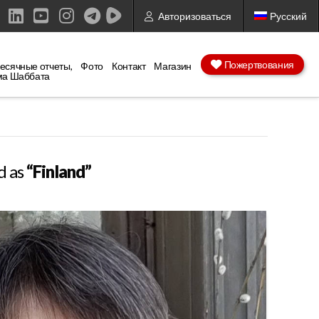
Авторизоваться
Русский
ebook
X
LinkedIn
YouTube
Instagram
Пожертвования
есячные отчеты,
Фото
Контакт
Магазин
ма Шаббата
d as
“Finland”