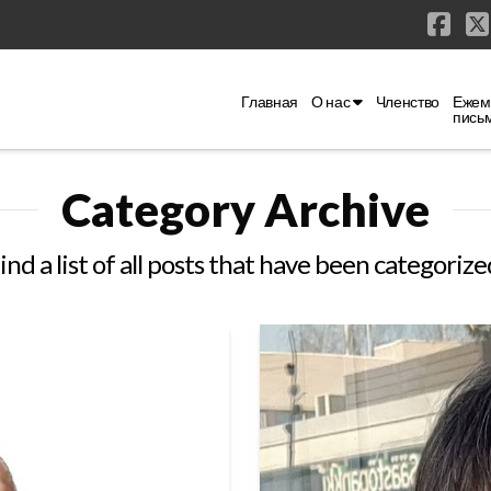
Fac
Главная
О нас
Членство
Ежем
пись
Category Archive
find a list of all posts that have been categorize