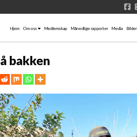
Fa
Hjem
Om oss
Medlemskap
Månedlige rapporter
Media
Bilder
på bakken