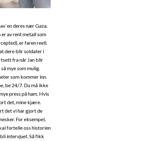
hav`en deres nær Gaza.
m er av rent metall som
cepted), er faren reell.
t dere blir soldater i
sett fra når Jan blir
 så mye som mulig.
yheter som kommer inn.
ne, be 24/7. Du må ikke
 mye press på ham. Hvis
ort det, mine kjære.
t det vi har gjort de
nnesker. For eksempel,
al fortelle oss historien
bli intervjuet. Så fikk