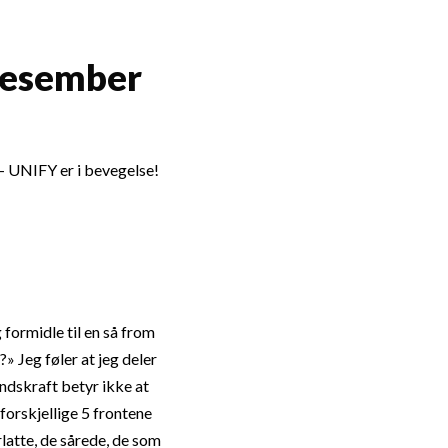
desember
 – UNIFY er i bevegelse!
formidle til en så from
» Jeg føler at jeg deler
ndskraft betyr ikke at
e forskjellige 5 frontene
rlatte, de sårede, de som