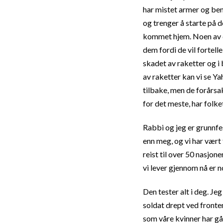
har mistet armer og ben
og trenger å starte på d
kommet hjem. Noen av d
dem fordi de vil fortel
skadet av raketter og i
av raketter kan vi se Ya
tilbake, men de forårsak
for det meste, har folket
Rabbi og jeg er grunnfes
enn meg, og vi har vært 
reist til over 50 nasjon
vi lever gjennom nå er n
Den tester alt i deg. Jeg
soldat drept ved fronten
som våre kvinner har gåt