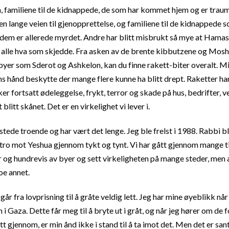
, familiene til de kidnappede, de som har kommet hjem og er trauma
en lange veien til gjenopprettelse, og familiene til de kidnappede 
em er allerede myrdet. Andre har blitt misbrukt så mye at Hamas 
le alle hva som skjedde. Fra asken av de brente kibbutzene og Mosh
 byer som Sderot og Ashkelon, kan du finne rakett-biter overalt.
hs hånd beskytte der mange flere kunne ha blitt drept. Raketter har 
er fortsatt ødeleggelse, frykt, terror og skade på hus, bedrifter, vei
 blitt skånet. Det er en virkelighet vi lever i.
tede troende og har vært det lenge. Jeg ble frelst i 1988. Rabbi bl
tro mot Yeshua gjennom tykt og tynt. Vi har gått gjennom mange ting
er og hundrevis av byer og sett virkeligheten på mange steder, men æ
oe annet.
 går fra lovprisning til å gråte veldig lett. Jeg har mine øyeblikk n
 i Gaza. Dette får meg til å bryte ut i gråt, og når jeg hører om de
t gjennom, er min ånd ikke i stand til å ta imot det. Men det er san