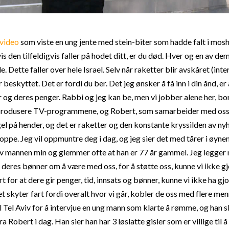
video
som viste en ung jente med stein-biter som hadde falt i mos
vis den tilfeldigvis faller på hodet ditt, er du død. Hver og en av de
Dette faller over hele Israel. Selv når raketter blir avskåret (inter
eskyttet. Det er fordi du ber. Det jeg ønsker å få inn i din ånd, er a
og deres penger. Rabbi og jeg kan be, men vi jobber alene her, bort
 produsere TV-programmene, og Robert, som samarbeider med oss
el på hender, og det er raketter og den konstante kryssilden av n
oppe. Jeg vil oppmuntre deg i dag, og jeg sier det med tårer i øyne
av mannen min og glemmer ofte at han er 77 år gammel. Jeg legger
 deres bønner om å være med oss, for å støtte oss, kunne vi ikke gj
 for at dere gir penger, tid, innsats og bønner, kunne vi ikke ha gjor
t skyter fart fordi overalt hvor vi går, kobler de oss med flere me
il Tel Aviv for å intervjue en ung mann som klarte å rømme, og han sk
ra Robert i dag. Han sier han har 3 løslatte gisler som er villige til å 