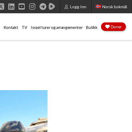
Logg Inn
Norsk bokmål
cebook
X
LinkedIn
YouTube
Instagram
Doner
Kontakt
TV
Israel turer og arrangementer
Butikk