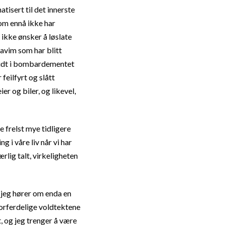
tisert til det innerste
som ennå ikke har
ikke ønsker å løslate
avim som har blitt
 Midt i bombardementet
feilfyrt og slått
er og biler, og likevel,
e frelst mye tidligere
 i våre liv når vi har
rlig talt, virkeligheten
år jeg hører om enda en
 forferdelige voldtektene
t, og jeg trenger å være