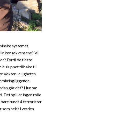
disinske systemet,
blir konsekvensene? Vi
or? Fordi de fleste
le sluppet tilbake til
er Vekter-leiligheten
de omkringliggende
ordan går det? Hun sa:
. Det spiller ingen rolle
 bare rundt 4 terrorister
r som helst i verden.