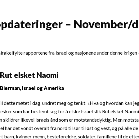
pdateringer – November/
mirakelfylte rapportene fra Israel og nasjonene under denne krigen
k Rut elsket Naomi
Bierman, Israel og Amerika
il dette møtet i dag, undret meg og tenkt: «Hva og hvordan kan jeg 
sker som har bestemt seg for å elske Israel slik Rut elsket Naomi?
n skildrer likevel Israels ånd som er motstandsdyktig. Men motsta
el har det vondt overalt fra nord til sør til øst og vest, og på alle d
t barn, kvinner, menn, besteforeldre, soldater, familiene til de ette