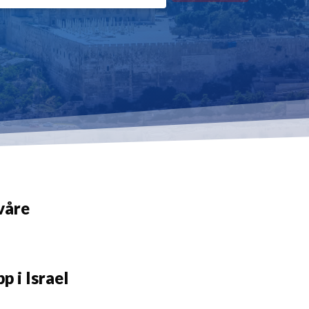
våre
 i Israel