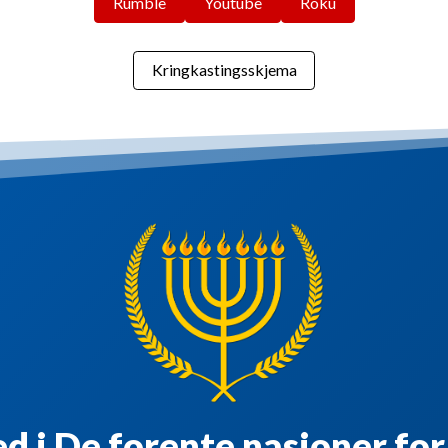
Rumble
Youtube
Roku
Kringkastingsskjema
d i De forente nasjoner for