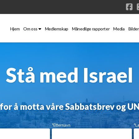
Fa
Hjem
Om oss
Medlemskap
Månedlige rapporter
Media
Bilder
Stå med Israel
 for å motta våre Sabbatsbrev og U
*Etternavn
*L