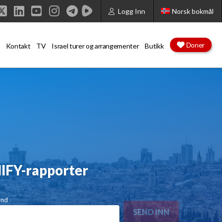
Logg Inn
Norsk bokmål
cebook
X
LinkedIn
YouTube
Instagram
Doner
Kontakt
TV
Israel turer og arrangementer
Butikk
NIFY-rapporter
and