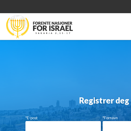
Registrer deg
*E-post
*Fornavn