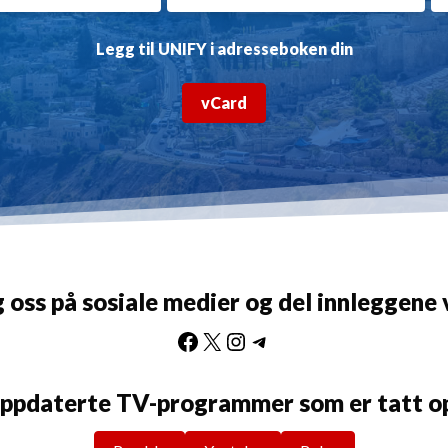
Legg til UNIFY i adresseboken din
vCard
g oss på sosiale medier og del innleggene 
Facebook
X
Instagram
Telegram
oppdaterte TV-programmer som er tatt opp