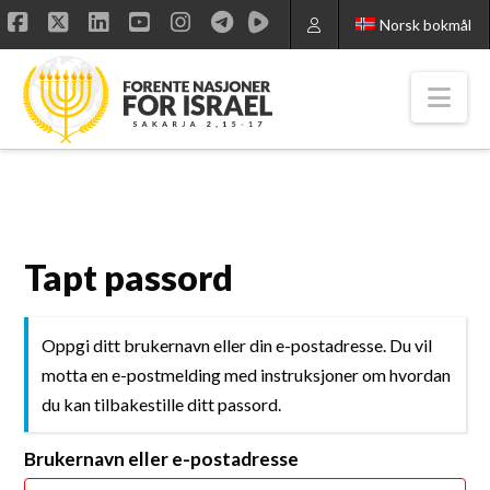
Norsk bokmål
Facebook
X
LinkedIn
YouTube
Instagram
Nav
Tapt passord
Oppgi ditt brukernavn eller din e-postadresse. Du vil
motta en e-postmelding med instruksjoner om hvordan
du kan tilbakestille ditt passord.
Brukernavn eller e-postadresse