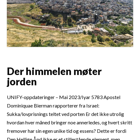
Der himmelen møter
jorden
UNIFY-oppdateringer – Mai 2023/Iyar 5783 Apostel
Dominiquae Bierman rapporterer fra Israel:
Sukka/lovprisnings teltet ved porten Er det ikke utrolig
hvordan hver måned bringer noe annerledes, og hvert skritt
fremover har sin egen unike tid og essens? Dette er fordi
Den Hellige Ånd ikke er et stillestående element, men