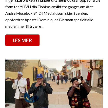
Ingen skal ønske å ta landet ditt mens du drar opp for å tre
fram for YHVH din Elohims ansikt tre ganger om året.
Andre Mosebok 34:24 Med alt som skjer i verden,
oppfordrer Apostel Dominiquae Bierman spesielt alle
medlemmer til å være …
LES MER