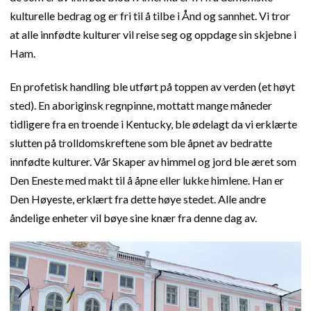
kulturelle bedrag og er fri til å tilbe i Ånd og sannhet. Vi tror
at alle innfødte kulturer vil reise seg og oppdage sin skjebne i
Ham.
En profetisk handling ble utført på toppen av verden (et høyt
sted). En aboriginsk regnpinne, mottatt mange måneder
tidligere fra en troende i Kentucky, ble ødelagt da vi erklærte
slutten på trolldomskreftene som ble åpnet av bedratte
innfødte kulturer. Vår Skaper av himmel og jord ble æret som
Den Eneste med makt til å åpne eller lukke himlene. Han er
Den Høyeste, erklært fra dette høye stedet. Alle andre
åndelige enheter vil bøye sine knær fra denne dag av.