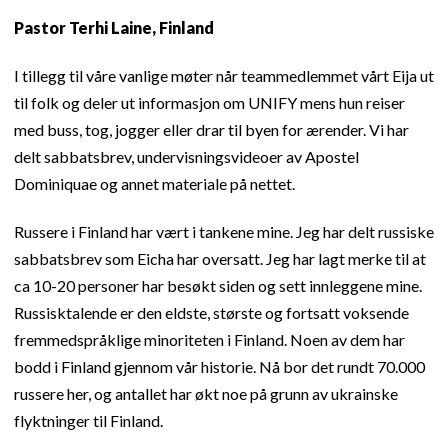
Pastor Terhi Laine, Finland
I tillegg til våre vanlige møter når teammedlemmet vårt Eija ut
til folk og deler ut informasjon om UNIFY mens hun reiser
med buss, tog, jogger eller drar til byen for ærender. Vi har
delt sabbatsbrev, undervisningsvideoer av Apostel
Dominiquae og annet materiale på nettet.
Russere i Finland har vært i tankene mine. Jeg har delt russiske
sabbatsbrev som Eicha har oversatt. Jeg har lagt merke til at
ca 10-20 personer har besøkt siden og sett innleggene mine.
Russisktalende er den eldste, største og fortsatt voksende
fremmedspråklige minoriteten i Finland. Noen av dem har
bodd i Finland gjennom vår historie. Nå bor det rundt 70.000
russere her, og antallet har økt noe på grunn av ukrainske
flyktninger til Finland.