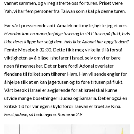
vannet sammen, og vi registrerte oss for turen. Priset være
Yah, vi har fem personer fra Taiwan som skal på denne turen.
Før vårt presserende anti-Amalek nettmøte, hørte jeg et vers:
Hvordan kan en mann forfølge tusen og to slå ti tusen på flukt, hvis
ikke deres klippe har solgt dem, hvis ikke Adonai har oppgitt dem?
Femte Mosebok 32:30. Dette fikk meg virkelig til å forstå
viktigheten av å blåse i shofarer i Israel, selv om vi er bare
noen få mennesker. Det er bare fordi Adonai overlater
fiendene til folket som tilhører Ham. Han vil sende engler for
å hjelpe slik at en kan jage tusen og to føre ti tusen på flukt.
Vårt besøk i Israel er avgjørende for at Israel skal kunne
utvide mange bosetninger i Judea og Samaria. Det er også en
kritisk tid for vår egen skyld fordi Taiwan er truet av Kina.
Først jødene, så hedningene. Romerne 2:9