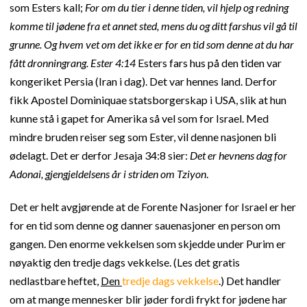
som Esters kall;
For om du tier i denne tiden, vil hjelp og redning
komme til jødene fra et annet sted, mens du og ditt farshus vil gå til
grunne. Og hvem vet om det ikke er for en tid som denne at du har
fått dronningrang. Ester 4:14
Esters fars hus på den tiden var
kongeriket Persia (Iran i dag). Det var hennes land. Derfor
fikk Apostel Dominiquae statsborgerskap i USA, slik at hun
kunne stå i gapet for Amerika så vel som for Israel. Med
mindre bruden reiser seg som Ester, vil denne nasjonen bli
ødelagt. Det er derfor Jesaja 34:8 sier:
Det er hevnens dag for
Adonai, gjengjeldelsens år i striden om Tziyon
.
Det er helt avgjørende at de Forente Nasjoner for Israel er her
for en tid som denne og danner sauenasjoner en person om
gangen. Den enorme vekkelsen som skjedde under Purim er
nøyaktig den tredje dags vekkelse. (Les det gratis
nedlastbare heftet,
Den
tredje dags vekkelse
.) Det handler
om at mange mennesker blir jøder fordi frykt for jødene har