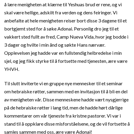
å lære menigheten at klærne til Yeshuas brud er rene, og vi
skal være hellige, adskilt fra verden og dens feiringer. Vi
anbefalte at hele menigheten reiser bort disse 3 dagene til et
bortgjemt sted for å søke Adonai. Personlig dro jeg til et
vakkert sted fullt av fred, Camp Nueva Vida, hvor jeg bodde i
3 dager og hvilte i min ånd og søkte Hans nærvær.
Opplevelsen jeg hadde var en fullstendig helbredelse i min
sjel, og jeg fikk styrke til å fortsette med tjenesten, ære være
YHVH.
Til slutt inviterte vi en gruppe nye mennesker til et seminar
om hebraiske røtter, sammen med en invitasjon til å bli en del
av menigheten vår. Disse menneskene hadde vært nysgjerrige
på de hebraiske røtter i lang tid, men de hadde hørt dårlige
kommentarer om vår tjeneste fra kristne pastorer. Vi var i
stand til å oppklare disse misforståelsene, og de vil fortsette å
samles sammen med oss, ære være Adonai!