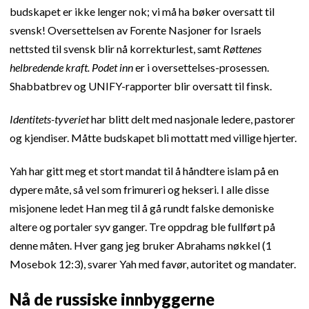
budskapet er ikke lenger nok; vi må ha bøker oversatt til
svensk! Oversettelsen av Forente Nasjoner for Israels
nettsted til svensk blir nå korrekturlest, samt
Røttenes
helbredende kraft. Podet inn
er i oversettelses-prosessen.
Shabbatbrev og UNIFY-rapporter blir oversatt til finsk.
Identitets-tyveriet
har blitt delt med nasjonale ledere, pastorer
og kjendiser. Måtte budskapet bli mottatt med villige hjerter.
Yah har gitt meg et stort mandat til å håndtere islam på en
dypere måte, så vel som frimureri og hekseri. I alle disse
misjonene ledet Han meg til å gå rundt falske demoniske
altere og portaler syv ganger. Tre oppdrag ble fullført på
denne måten. Hver gang jeg bruker Abrahams nøkkel (1
Mosebok 12:3), svarer Yah med favør, autoritet og mandater.
Nå de russiske innbyggerne