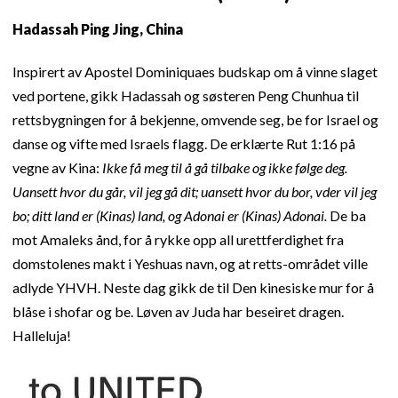
Hadassah Ping Jing, China
Inspirert av Apostel Dominiquaes budskap om å vinne slaget
ved portene, gikk Hadassah og søsteren Peng Chunhua til
rettsbygningen for å bekjenne, omvende seg, be for Israel og
danse og vifte med Israels flagg. De erklærte Rut 1:16 på
vegne av Kina:
Ikke få meg til å gå tilbake og ikke følge deg.
Uansett hvor du går, vil jeg gå dit; uansett hvor du bor, vder vil jeg
bo; ditt land er (Kinas) land, og Adonai er (Kinas) Adonai.
De ba
mot Amaleks ånd, for å rykke opp all urettferdighet fra
domstolenes makt i Yeshuas navn, og at retts-området ville
adlyde YHVH. Neste dag gikk de til Den kinesiske mur for å
blåse i shofar og be. Løven av Juda har beseiret dragen.
Halleluja!