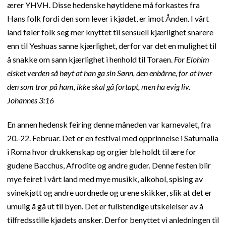
ærer YHVH. Disse hedenske høytidene må forkastes fra
Hans folk fordi den som lever i kjødet, er imot Ånden. I vårt
land føler folk seg mer knyttet til sensuell kjærlighet snarere
enn til Yeshuas sanne kjærlighet, derfor var det en mulighet til
å snakke om sann kjærlighet i henhold til Toraen.
For Elohim
elsket verden så høyt at han ga sin Sønn, den enbårne, for at hver
den som tror på ham, ikke skal gå fortapt, men ha evig liv.
Johannes 3:16
En annen hedensk feiring denne måneden var karnevalet, fra
20.-22. Februar. Det er en festival med opprinnelse i Saturnalia
i Roma hvor drukkenskap og orgier ble holdt til ære for
gudene Bacchus, Afrodite og andre guder. Denne festen blir
mye feiret i vårt land med mye musikk, alkohol, spising av
svinekjøtt og andre uordnede og urene skikker, slik at det er
umulig å gå ut til byen. Det er fullstendige utskeielser av å
tilfredsstille kjødets ønsker. Derfor benyttet vi anledningen til