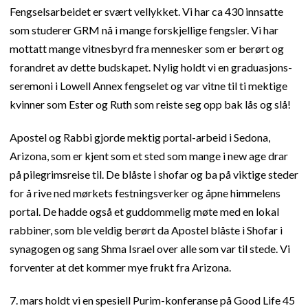
Fengselsarbeidet er svært vellykket. Vi har ca 430 innsatte
som studerer GRM nå i mange forskjellige fengsler. Vi har
mottatt mange vitnesbyrd fra mennesker som er berørt og
forandret av dette budskapet. Nylig holdt vi en graduasjons-
seremoni i Lowell Annex fengselet og var vitne til ti mektige
kvinner som Ester og Ruth som reiste seg opp bak lås og slå!
Apostel og Rabbi gjorde mektig portal-arbeid i Sedona,
Arizona, som er kjent som et sted som mange i new age drar
på pilegrimsreise til. De blåste i shofar og ba på viktige steder
for å rive ned mørkets festningsverker og åpne himmelens
portal. De hadde også et guddommelig møte med en lokal
rabbiner, som ble veldig berørt da Apostel blåste i Shofar i
synagogen og sang Shma Israel over alle som var til stede. Vi
forventer at det kommer mye frukt fra Arizona.
7. mars holdt vi en spesiell Purim-konferanse på Good Life 45