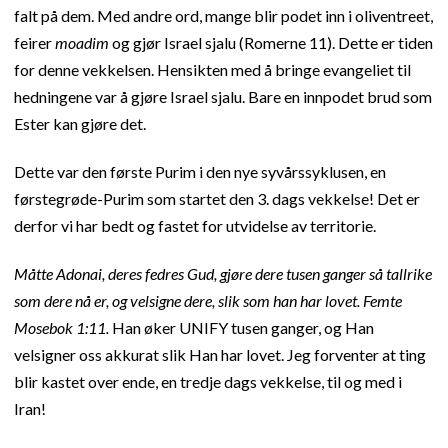
falt på dem. Med andre ord, mange blir podet inn i oliventreet,
feirer
moadim
og gjør Israel sjalu (Romerne 11). Dette er tiden
for denne vekkelsen. Hensikten med å bringe evangeliet til
hedningene var å gjøre Israel sjalu. Bare en innpodet brud som
Ester kan gjøre det.
Dette var den første Purim i den nye syvårssyklusen, en
førstegrøde-Purim som startet den 3. dags vekkelse! Det er
derfor vi har bedt og fastet for utvidelse av territorie.
Måtte Adonai, deres fedres Gud, gjøre dere tusen ganger så tallrike
som dere nå er, og velsigne dere, slik som han har lovet. Femte
Mosebok 1:11.
Han øker UNIFY tusen ganger, og Han
velsigner oss akkurat slik Han har lovet. Jeg forventer at ting
blir kastet over ende, en tredje dags vekkelse, til og med i
Iran!