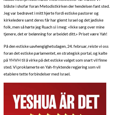
blåste i shofar foran Metodistkirken der hendelsen fant sted.
Jeg var bedrøvet i mitt hjerte fordi estiske pastorer og
kirkeledere samt deres får har glemt Israel og det jødiske
folk, men så hørte jeg Ruach si i meg: «Ikke sørg over mine
tjenere, det er belønning for arbeidet ditt.» Priset være Yah!
På den estiske uavhengighetsdagen, 24. februar, reiste vi oss
foran det estiske parlamentet, en strategisk portal, og kalte
på YHVH til å virke på det estiske valget som snart vil finne
sted. Vi proklamerte en Yah-fryktende regjering som vil
etablere tette forbindelser med Israel.