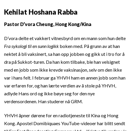
Kehilat Hoshana Rabba
Pastor D’vora Cheung, Hong Kong/Kina
D’vora delte et vakkert vitnesbyrd om en mann som hun delte
Fra sykologi til en sunn logikk
boken med. På grunn av at han
nektet å bli vaksinert, sa han opp jobben og gikk ut i tro for å
dra på Sukkot-turen. Da han kom tilbake, ble han velsignet
med en jobb som ikke krevde vaksinasjon, selv om den ikke
var i hans felt. I februar ga YHVH ham en annen jobb som han
var erfaren for, og han lærte verdien av å stole på YHVH,
adlyde Hans ord og ikke bøye seg for den nye
verdensordenen. Han studerer nå GRM.
YHVH åpner dørene for en radiotjeneste til Kina og Hong
Kong. Apostel Domibiquaes YouTube-videoer har blitt sendt