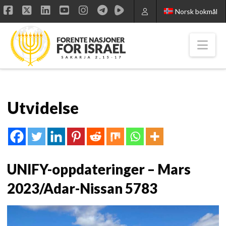
Norsk bokmål
Facebook
X
LinkedIn
YouTube
Instagram
Nav
Utvidelse
UNIFY-oppdateringer – Mars
2023/Adar-Nissan 5783