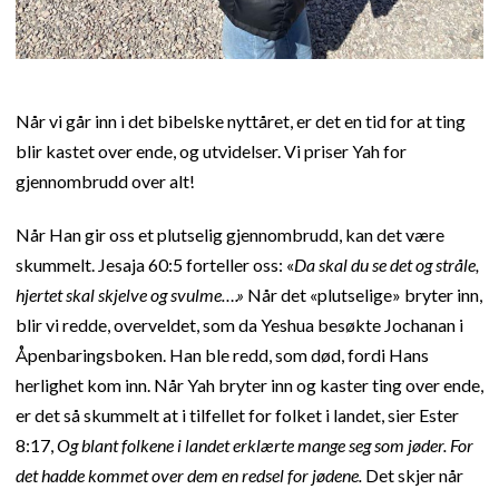
Når vi går inn i det bibelske nyttåret, er det en tid for at ting
blir kastet over ende, og utvidelser. Vi priser Yah for
gjennombrudd over alt!
Når Han gir oss et plutselig gjennombrudd, kan det være
skummelt. Jesaja 60:5 forteller oss: «
Da skal du se det og stråle,
hjertet skal skjelve og svulme….»
Når det «plutselige» bryter inn,
blir vi redde, overveldet, som da Yeshua besøkte Jochanan i
Åpenbaringsboken. Han ble redd, som død, fordi Hans
herlighet kom inn. Når Yah bryter inn og kaster ting over ende,
er det så skummelt at i tilfellet for folket i landet, sier Ester
8:17,
Og blant folkene i landet erklærte mange seg som jøder. For
det hadde kommet over dem en redsel for jødene.
Det skjer når