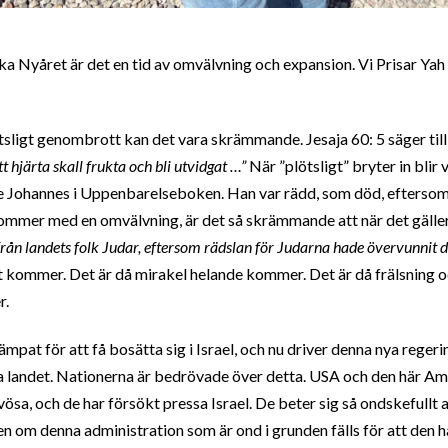
iska Nyåret är det en tid av omvälvning och expansion. Vi Prisar Ya
tsligt genombrott kan det vara skrämmande. Jesaja 60: 5 säger till 
t hjärta skall frukta och bli utvidgat …”
När ”plötsligt” bryter in blir 
 Johannes i Uppenbarelseboken. Han var rädd, som död, eftersom 
ommer med en omvälvning, är det så skrämmande att när det gäller 
rån landets folk Judar, eftersom rädslan för Judarna hade övervunnit 
 kommer. Det är då mirakel helande kommer. Det är då frälsning 
r.
mpat för att få bosätta sig i Israel, och nu driver denna nya regeri
a landet. Nationerna är bedrövade över detta. USA och den här A
ösa, och de har försökt pressa Israel. De beter sig så ondskefullt a
 om denna administration som är ond i grunden fälls för att den har a