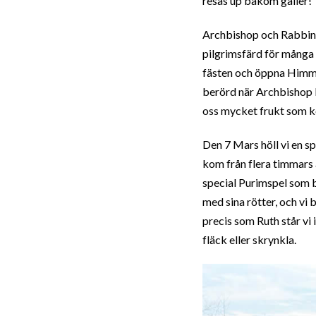
resas up bakom galler!
Archbishop och Rabbin g
pilgrimsfärd för många 
fästen och öppna Himme
berörd när Archbishop b
oss mycket frukt som k
Den 7 Mars höll vi en 
kom från flera timmars 
special Purimspel som 
med sina rötter, och vi
precis som Ruth står vi 
fläck eller skrynkla.