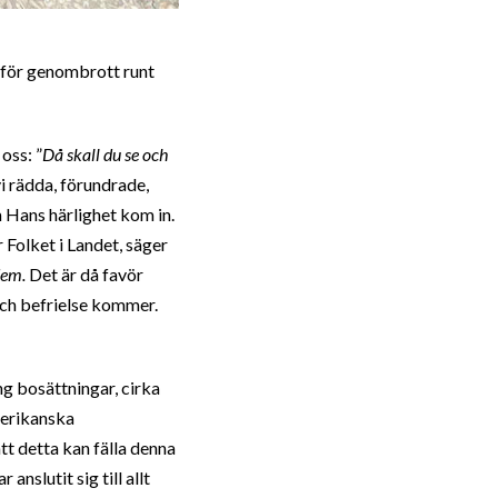
h för genombrott runt
oss: ”
Då skall du se och
vi rädda, förundrade,
Hans härlighet kom in.
Folket i Landet, säger
dem.
Det är då favör
och befrielse kommer.
ng bosättningar, cirka
merikanska
tt detta kan fälla denna
nslutit sig till allt