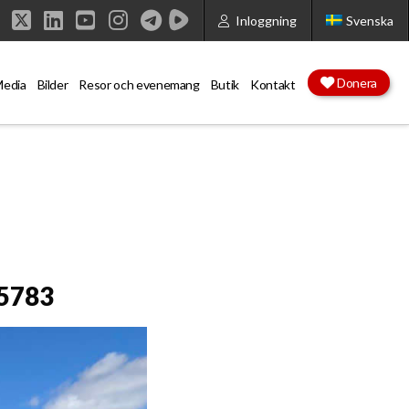
Inloggning
Svenska
Facebook
X
LinkedIn
YouTube
Instagram
Donera
edia
Bilder
Resor och evenemang
Butik
Kontakt
 5783