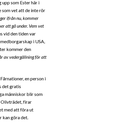
 upp som Ester här i
 som vet att de inte rör
ger ifrån nu, kommer
mer att gå under. Vem vet
us vid den tiden var
ck medborgarskap i USA,
Ester kommer den
r av vedergällning för att
Fårnationer, en person i
 det gratis
nga människor blir som
Olivträdet, firar
t med att föra ut
r kan göra det.