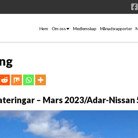
Hem
Om oss
Medlemskap
Månadsrapporter
M
ing
teringar – Mars 2023/Adar-Nissan