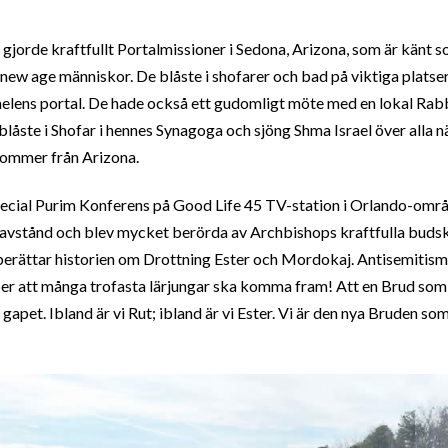
jorde kraftfullt Portalmissioner i Sedona, Arizona, som är känt s
new age människor. De blåste i shofarer och bad på viktiga platser
lens portal. De hade också ett gudomligt möte med en lokal Rab
låste i Shofar i hennes Synagoga och sjöng Shma Israel över alla n
ommer från Arizona.
special Purim Konferens på Good Life 45 TV-station i Orlando-omr
avstånd och blev mycket berörda av Archbishops kraftfulla budska
berättar historien om Drottning Ester och Mordokaj. Antisemitis
 ber att många trofasta lärjungar ska komma fram! Att en Brud som
i gapet. Ibland är vi Rut; ibland är vi Ester. Vi är den nya Bruden s