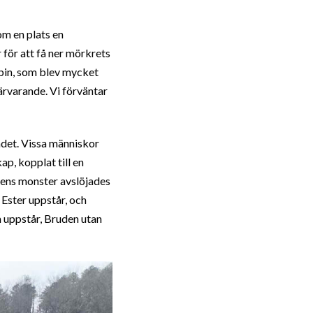
om en plats en
 för att få ner mörkrets
bin, som blev mycket
ärvarande. Vi förväntar
ådet. Vissa människor
p, kopplat till en
mens monster avslöjades
 Ester uppstår, och
om uppstår, Bruden utan