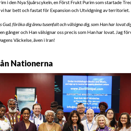
rim i den Nya Sjuårscykeln, en Först Frukt Purim som startade Tr
vi har bett och fastat för Expansion och Utvidgning av territoriet.
s Gud, föröka dig ännu tusenfalt och välsigna dig, som Han har lovat d
n gånger och Han välsignar oss precis som Han har lovat. Jag för
agens Väckelse, även i Iran!
rån Nationerna