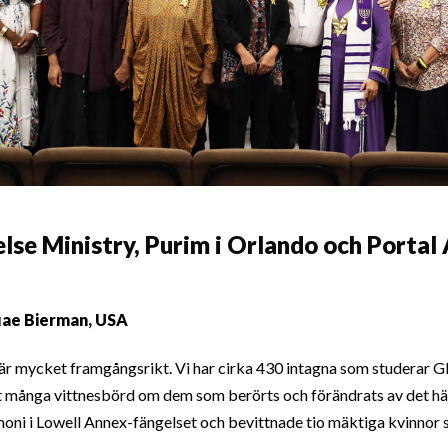
se Ministry, Purim i Orlando och Portal 
uae Bierman, USA
 är mycket framgångsrikt. Vi har cirka 430 intagna som studerar 
ått många vittnesbörd om dem som berörts och förändrats av det h
oni i Lowell Annex-fängelset och bevittnade tio mäktiga kvinnor 