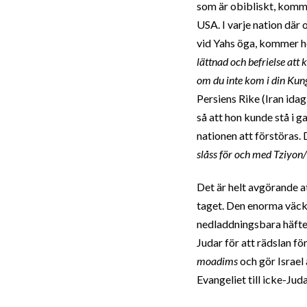
som är obibliskt, komm
USA. I varje nation där 
vid Yahs öga, kommer he
lättnad och befrielse att
om du inte kom i din Kung
Persiens Rike (Iran ida
så att hon kunde stå i 
nationen att förstöras. 
slåss för och med Tziyon/
Det är helt avgörande a
taget. Den enorma väcke
nedladdningsbara häfte
Judar för att rädslan fö
moadims
och gör Israel
Evangeliet till icke-Ju