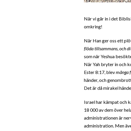
När vi går in i det Bibl
omkring!
När Han ger oss ett plö
flöda tillsammans, och dit
som när Yeshua besökte
När Yah bryter in och k
Ester 8:17, blev
många f
händer, och genombrott
Det är då mirakel hände
Israel har kämpat och kä
18 000 av dem över hel
administrationen är nerv
administration. Men även