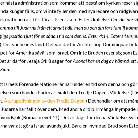
er nästa administration som kommer att bestå om kyrkan reser sig
onda kungar fälls, om vi inte fyller den med nya ledare och rådgivare
la nationen att förstöras. Precis som Esters kallelse:
Om du inte sä
 komma till Judarna från ett annat håll, men du och din fars familj kom
liga position just för en sådan tid som denna. Ester 4:14.
Esters fars h
g). Det var hennes land. Det var därför Archbishop Dominiquae fi
gapet för Amerika såväl som Israel. Om inte Bruden reser sig som 
Det är därför Jesaja 34: 8 säger, för
Adonai har en dag av hämnd, ett å
Zion.
tt Israels Förenade Nationer är här under en tid som denna och gör 
lsen som hände i Purim är exakt den Tredje Dagens Väckelse. (Läs
t,
Återupplivningen av den Tredje Dagen
.) Det handlar om att må
r Judarna har fallit över dem. Med andra ord blir många Inympade i 
 avundsjuk (Romarbrevet 11). Det är dags för denna Väckelse. Syfte
darna var att göra Israel avundsjukt. Bara en inympad Brud som Este