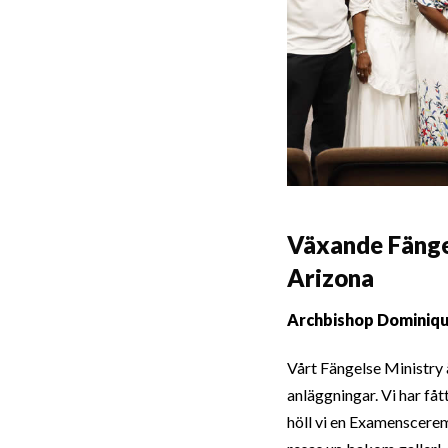
Växande Fängel
Arizona
Archbishop Dominiq
Vårt Fängelse Ministry
anläggningar. Vi har f
höll vi en Examenscerem