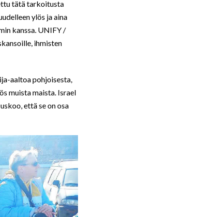
ttu tätä tarkoitusta
udelleen ylös ja aina
in kanssa. UNIFY /
kansoille, ihmisten
ija-aaltoa pohjoisesta,
ös muista maista. Israel
uskoo, että se on osa