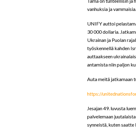
Tämä on tunteellisin ja h
vanhuksia ja vammaisia. 
UNIFY auttoi pelastamaa
30 000 dollaria. Jatka
Ukrainan ja Puolan rajal
työskennellä kahden Isr
auttaakseen ukrainalais
antamista niin paljon k
Auta meitä jatkamaan tu
https://unitednationsfor
Jesajan 49. luvusta lue
palvelemaan juutalaista
synneistä, kuten saatte