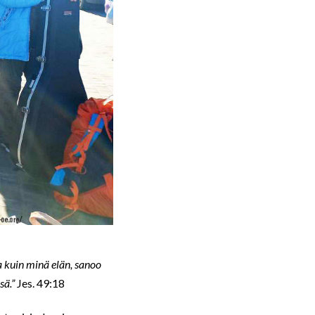
ta kuin minä elän, sanoo
sä.”
Jes. 49:18