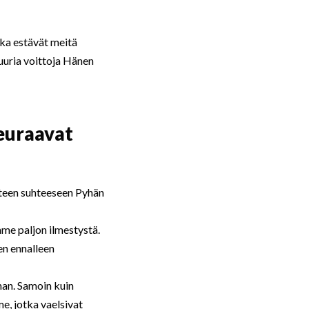
tka estävät meitä
uuria voittoja Hänen
seuraavat
uteen suhteeseen Pyhän
mme paljon ilmestystä.
en ennalleen
nnan. Samoin kuin
e, jotka vaelsivat