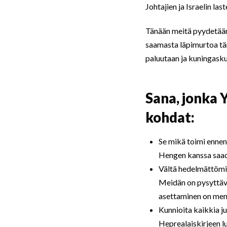
Johtajien ja Israelin las
Tänään meitä pyydetään 
saamasta läpimurtoa tän
paluutaan ja kuningasku
Sana, jonka 
kohdat:
Se mikä toimi ennen
Hengen kanssa saad
Vältä hedelmättömiä
Meidän on pysyttäv
asettaminen on mene
Kunnioita kaikkia ju
Heprealaiskirjeen lu