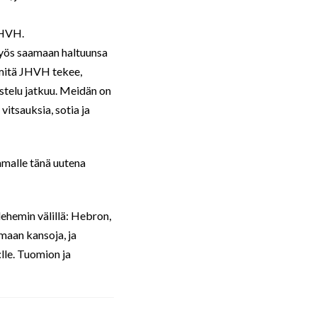
JHVH.
myös saamaan haltuunsa
 mitä JHVH tekee,
stelu jatkuu. Meidän on
vitsauksia, sotia ja
malle tänä uutena
lehemin välillä: Hebron,
maan kansoja, ja
lle. Tuomion ja