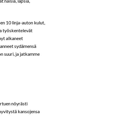
t naisia, lapsia,
n 10 linja-auton kulut,
a työskentelevät
nyt alkaneet
avanneet sydämensä
n suuri, ja jatkamme
rtuen nöyrästi
hyvitystä kansojensa