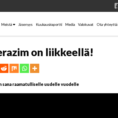
Meistä
Jäsenyys
Kuukausiraportti
Media
Valokuvat
Ota yhteyttä
azim on liikkeellä!
n sana raamatulliselle uudelle vuodelle