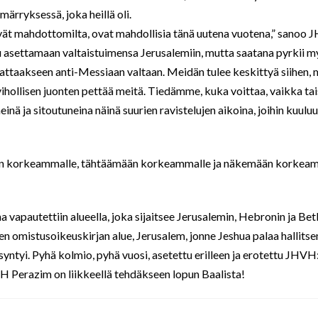
märryksessä, joka heillä oli.
ävät mahdottomilta, ovat mahdollisia tänä uutena vuotena,” sanoo 
 asettamaan valtaistuimensa Jerusalemiin, mutta saatana pyrkii 
ttaakseen anti-Messiaan valtaan. Meidän tulee keskittyä siihen,
hollisen juonten pettää meitä. Tiedämme, kuka voittaa, vaikka tai
inä ja sitoutuneina näinä suurien ravistelujen aikoina, joihin kuuluu 
än korkeammalle, tähtäämään korkeammalle ja näkemään korkeam
 vapautettiin alueella, joka sijaitsee Jerusalemin, Hebronin ja Bet
omistusoikeuskirjan alue, Jerusalem, jonne Jeshua palaa hallitse
yntyi. Pyhä kolmio, pyhä vuosi, asetettu erilleen ja erotettu JHVH:
H Perazim on liikkeellä tehdäkseen lopun Baalista!