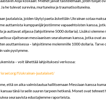
aastavin Alija koskaan: Miehet jäivät taistelemaan, joten tulijat ova
Ja he tulevat surevina, murtuneina ja traumatisoituneina.
n juutalaisia, joiden täytyi paeta äskettäin Ukrainan sotaa maksae
mme auttamista kumppanijärjestömme vapaaehtoisten kanssa, jotk
la ja auttavat alijassa (lahjoitimme 5000 dollaria). Lisäksi olemme 
aelissa sijaitsevan messiaanisen seurakunnan kanssa, jotka ovat 
ten asuttamisessa – lahjoitimme molemmille 1000 dollaria. Tarve o
uin vain pystymme.
kemista – voit lähettää lahjoituksesi verkossa:
israel.org/fi/ukrainan-juutalaiset/
mme, että on aika valmistautua hallitsemaan Messiaan kanssa kuma
 kansaa tänä Israelin suuren tarpeen hetkenä. Monet ovat tehneet 
 lukea seuraavista edustajiemme raporteista.