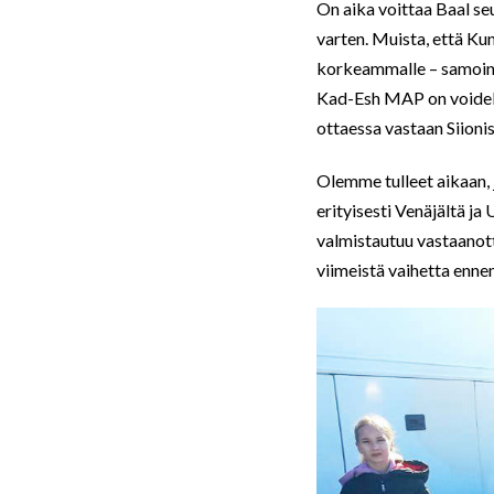
On aika voittaa Baal se
varten. Muista, että Ku
korkeammalle – samoin
Kad-Esh MAP on voideltu
ottaessa vastaan Siioni
Olemme tulleet aikaan, j
erityisesti Venäjältä ja
valmistautuu vastaanot
viimeistä vaihetta enne