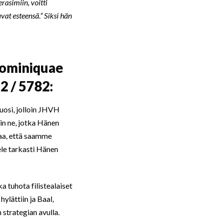
erasimiin, voitti
avat esteensä.” Siksi hän
 Dominiquae
2 / 5782:
vuosi, jolloin JHVH
iin ne, jotka Hänen
taa, että saamme
ele tarkasti Hänen
a tuhota filistealaiset
hylättiin ja Baal,
strategian avulla.