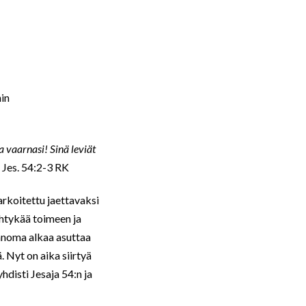
nin
a vaarnasi! Sinä leviät
Jes. 54:2-3 RK
arkoitettu jaettavaksi
htykää toimeen ja
anoma alkaa asuttaa
. Nyt on aika siirtyä
hdisti Jesaja 54:n ja