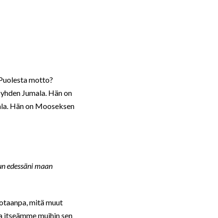
n Puolesta motto?
 yhden Jumala. Hän on
mala. Hän on Mooseksen
nun edessäni maan
tsotaanpa, mitä muut
ta itseämme muihin sen