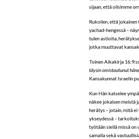
sijaan, että olisimme 
Rukoilen, että jokainen t
yachad-hengessä – näyn,
tulen astioita, herätyk
jotka muuttavat kansaku
Toinen Aikakirja 16:9:s
täysin omistautunut häne
Kansakunnat Israelin pu
Kun Hän katselee ympäri
näkee jokaisen meistä ja
herätys – jotain, mitä e
ykseydessä – tarkoituks
työtään siellä missä on
samalla sekä vastuullisia