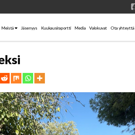
Meistä
Jäsenyys
Kuukausiraportti
Media
Valokuvat
Ota yhteyttä
eksi