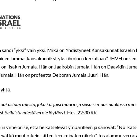
n sanoi ”yksi”, vain yksi. Mikä on Yhdistyneet Kansakunnat Israeli
nen lammaskansakunniksi, yksi ihminen kerrallaan.” JHVH on sen
on Iisakin Jumala. Hän on Jaakobin Jumala. Hän on Daavidin Ju
Jumala. Hän on profeetta Deboran Jumala. Juuri Hän.
 yhtä.
 joukostaan miestä, joka korjaisi muurin ja seisoisi muurinaukossa mi
si. Sellaista miestä en ole löytänyt.
Hes. 22:30 RK
in virhe on se, että he katselevat ympärilleen ja sanovat: ”No, ka
evätkö muut oikein; sitten teen minäkin oikein.” Jos alamme verra