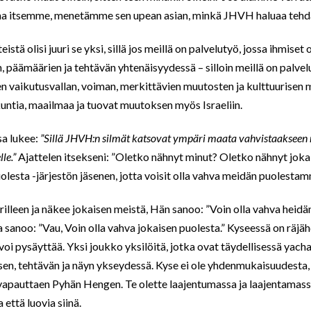
oma itsemme, menetämme sen upean asian, minkä JHVH haluaa tehd
eistä olisi juuri se yksi, sillä jos meillä on palvelutyö, jossa ihmise
 päämäärien ja tehtävän yhtenäisyydessä – silloin meillä on palvel
sen vaikutusvallan, voiman, merkittävien muutosten ja kulttuurisen 
ntia, maailmaa ja tuovat muutoksen myös Israeliin.
sa lukee:
”Sillä JHVH:n silmät katsovat ympäri maata vahvistaakseen n
lle.”
Ajattelen itsekseni: ”Oletko nähnyt minut? Oletko nähnyt jok
olesta -järjestön jäsenen, jotta voisit olla vahva meidän puolesta
lleen ja näkee jokaisen meistä, Hän sanoo: ”Voin olla vahva heidä
 sanoo: ”Vau, Voin olla vahva jokaisen puolesta.” Kyseessä on räjäh
i voi pysäyttää. Yksi joukko yksilöitä, jotka ovat täydellisessä yach
en, tehtävän ja näyn ykseydessä. Kyse ei ole yhdenmukaisuudesta, 
 vapauttaen Pyhän Hengen. Te olette laajentumassa ja laajentamass
 että luovia siinä.