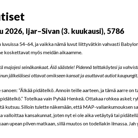
tiset
2026, Ijar–Sivan (3. kuukausi), 5786
an luvuissa 54–64, ja vaikka nämä luvut liittyvätkin vahvasti Babylo
 ne koskettavat myös meidän aikaamme.
itä majojesi seinäkankaat. Älä säästele! Pidennä telttaköytesi ja vahvist
inun jälkeläisesi ottavat omikseen kansat ja asuttavat autiot kaupungit.
sanoen: ”Älkää pidätelkö. Annoin teille aarteen, ja tämä aarre on t
pidätelkö.” Totelkaa vain Pyhää Henkeä. Ottakaa rohkea askel; ry
itä kutsuu. Silloin tulette näkemään, että MAP-vallankumouksen s
a valloittaa kansakunnat, joten nyt ei ole aika vetäytyä tai pidätellä
an upean pilven matkaan, sillä muutos on todellakin ilmassa. Jah y