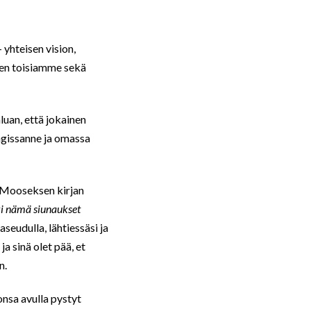
 yhteisen vision,
keen toisiamme sekä
aluan, että jokainen
ungissanne ja omassa
5. Mooseksen kirjan
ki nämä siunaukset
seudulla, lähtiessäsi ja
ja sinä olet pää, et
n.
onsa avulla pystyt