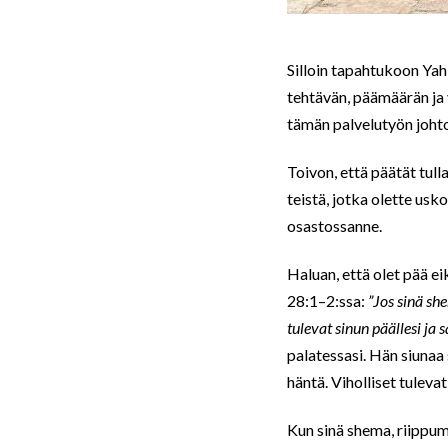
Silloin tapahtukoon Yah
tehtävän, päämäärän ja 
tämän palvelutyön joht
Toivon, että päätät tulla
teistä, jotka olette usk
osastossanne.
Haluan, että olet pää ei
28:1–2:ssa:
”Jos sinä sh
tulevat sinun päällesi ja 
palatessasi. Hän siunaa s
häntä. Viholliset tulev
Kun sinä shema, riippum