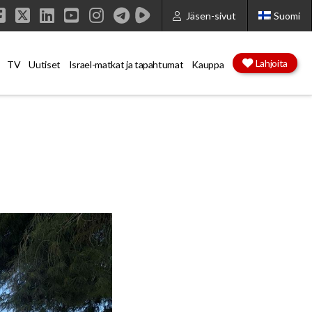
Jäsen-sivut
Suomi
Facebook
X
LinkedIn
YouTube
Instagram
Lahjoita
TV
Uutiset
Israel-matkat ja tapahtumat
Kauppa