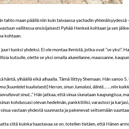
in tahto maan päällä niin kuin taivaassa yachadin yhtenäisyydessä –
vastuun vallitessa ensisijaisesti Pyhää Henkeä kohtaan ja sen jäl
oa kohtaan.
 juuri tuoksi yhdeksi. Ei ole montaa ihmistä, jotka ovat ”se yksi”. H
ollisia kutsulle, olette se yksi omalla alueellanne, maassanne, kaup
kä häntä, ylhäällä eikä alhaalla. Tämä liittyy Shemaan. Hän sanoo 
ema [kuuntelet kuuliaisesti] Herran, sinun Jumalasi, ääntä… …niin kaik
saavuttavat sinut..
.” Hän jatkaa, että sinua siunataan kaupungissa, maa
inun kohdussasi olevan hedelmän, pankkitilisi, varastosi ja karjasi, 
at sinua vastaan yhdestä suunnasta ja pakenevat seitsemään suuntaa
atta siitä kuinka haastavaa se on, totellen tietäen, että Hänen arm