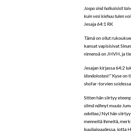
Jospa sinä halkaisisit taiv
kuin vesi kiehuu tulen voi
Jesaja 64:1 RK
Tämä on ollut rukoukseni
kansat vapisisivat Sin
nimensä on JHVH, ja ti
Jesajan kirjassa 64:2 lu
läsnäolostasi!”
Kyse on ti
shofar-torvien soidessa S
Sitten hän siirtyy eteen
silmä nähnyt muuta Jumalaa
odottaa.)
Nyt hän siirtyy 
menneitä ihmeitä, merkk
kuuliaisuudessa, jotta 