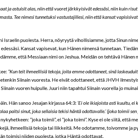
aat ja astuisit alas, niin että vuoret järkkyisivät edessäsi, niin kuin risu
masta. Tee nimesi tunnetuksi vastustajillesi, niin että kansat vapisisivat
 Israelin puolesta. Herra, nöyryytä vihollisiamme, jotta Sinun nimes
un edessäsi. Kansat vapisevat, kun Hänen nimensä tunnetaan. Tied
edämme, että Messiaan nimi on Jeshua. Meidän on tehtävä Hänen n
kee:
”Kun teit ihmeellisiä tekoja, joita emme odottaneet, sinä laskeuduit
etenkin Siinain vuoresta. He eivät odottaneet, että JHVH ilmestyi
iinain vuoren huipulle. Juuri niin tapahtui Siinain vuorella jo muinais
päin. Hän sanoo Jesajan kirjassa 64:3:
’Ei ole ikiajoista asti kuultu, e
 paitsi sinut, joka sellaisia tekisi häntä odottavalle.’ (joka toimii se
nykyhetkeen: ”joka toimii”, ei ”joka toimi”. Kyse ei ole siitä, että me
ejä, ihmeellisiä tekoja tai liikkeitä. Me odotamme, toivomme ja 
Hän toimisi niiden puolesta, jotka Häntä odottavat.