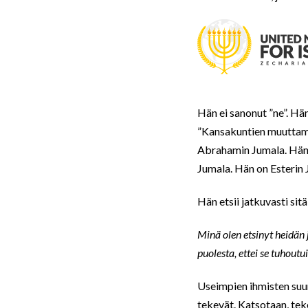
Hän ei sanonut ”ne”. Hä
”Kansakuntien muuttami
Abrahamin Jumala. Hän 
Jumala. Hän on Esterin 
Hän etsii jatkuvasti sitä
Minä olen etsinyt heidän
puolesta, ettei se tuhoutui
Useimpien ihmisten suur
tekevät. Katsotaan, tek