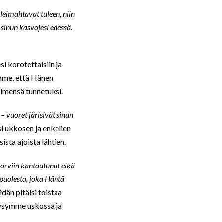
t leimahtavat tuleen, niin
 sinun kasvojesi edessä.
i korotettaisiin ja
ämme, että Hänen
imensä tunnetuksi.
 – vuoret järisivät sinun
si ukkosen ja enkelien
ista ajoista lähtien.
i korviin kantautunut eikä
n puolesta, joka Häntä
idän pitäisi toistaa
pysymme uskossa ja