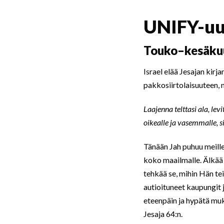
UNIFY-uu
Touko–kesäkuu 
Israel elää Jesajan kirj
pakkosiirtolaisuuteen,
Laajenna telttasi ala, lev
oikealle ja vasemmalle, s
Tänään Jah puhuu meille 
koko maailmalle. Älkää 
tehkää se, mihin Hän te
autioituneet kaupungit j
eteenpäin ja hypätä muka
Jesaja 64:n.