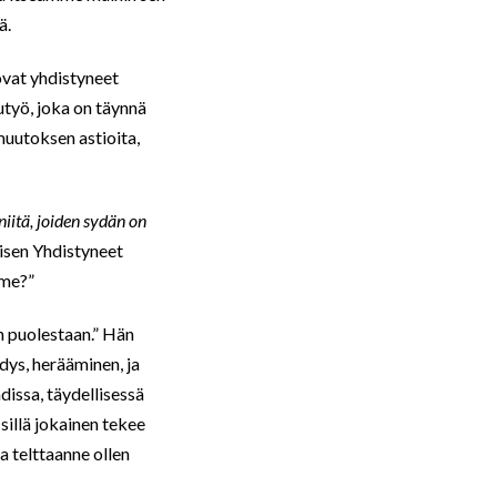
ä.
t ovat yhdistyneet
utyö, joka on täynnä
muutoksen astioita,
iitä, joiden sydän on
aisen Yhdistyneet
mme?”
n puolestaan.” Hän
dys, herääminen, ja
adissa, täydellisessä
sillä jokainen tekee
a telttaanne ollen