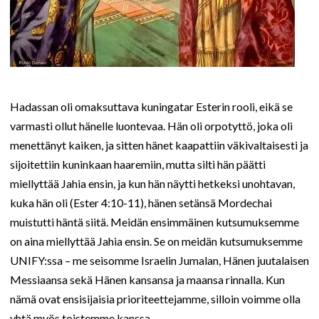
Hadassan oli omaksuttava kuningatar Esterin rooli, eikä se
varmasti ollut hänelle luontevaa. Hän oli orpotyttö, joka oli
menettänyt kaiken, ja sitten hänet kaapattiin väkivaltaisesti ja
sijoitettiin kuninkaan haaremiin, mutta silti hän päätti
miellyttää Jahia ensin, ja kun hän näytti hetkeksi unohtavan,
kuka hän oli (Ester 4:10-11), hänen setänsä Mordechai
muistutti häntä siitä. Meidän ensimmäinen kutsumuksemme
on aina miellyttää Jahia ensin. Se on meidän kutsumuksemme
UNIFY:ssa – me seisomme Israelin Jumalan, Hänen juutalaisen
Messiaansa sekä Hänen kansansa ja maansa rinnalla. Kun
nämä ovat ensisijaisia prioriteettejamme, silloin voimme olla
yhtä myös toistemme kanssa.