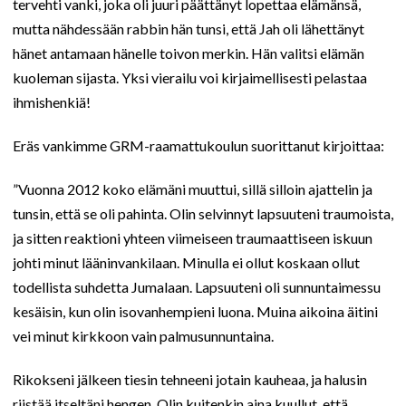
tervehti vanki, joka oli juuri päättänyt lopettaa elämänsä,
mutta nähdessään rabbin hän tunsi, että Jah oli lähettänyt
hänet antamaan hänelle toivon merkin. Hän valitsi elämän
kuoleman sijasta. Yksi vierailu voi kirjaimellisesti pelastaa
ihmishenkiä!
Eräs vankimme GRM-raamattukoulun suorittanut kirjoittaa:
”Vuonna 2012 koko elämäni muuttui, sillä silloin ajattelin ja
tunsin, että se oli pahinta. Olin selvinnyt lapsuuteni traumoista,
ja sitten reaktioni yhteen viimeiseen traumaattiseen iskuun
johti minut lääninvankilaan. Minulla ei ollut koskaan ollut
todellista suhdetta Jumalaan. Lapsuuteni oli sunnuntaimessu
kesäisin, kun olin isovanhempieni luona. Muina aikoina äitini
vei minut kirkkoon vain palmusunnuntaina.
Rikokseni jälkeen tiesin tehneeni jotain kauheaa, ja halusin
riistää itseltäni hengen. Olin kuitenkin aina kuullut, että