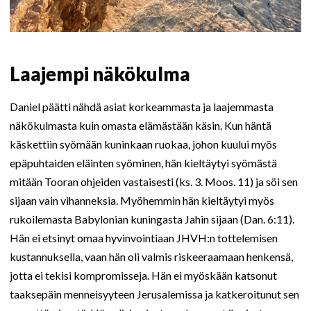
Laajempi näkökulma
Daniel päätti nähdä asiat korkeammasta ja laajemmasta
näkökulmasta kuin omasta elämästään käsin. Kun häntä
käskettiin syömään kuninkaan ruokaa, johon kuului myös
epäpuhtaiden eläinten syöminen, hän kieltäytyi syömästä
mitään Tooran ohjeiden vastaisesti (ks. 3. Moos. 11) ja söi sen
sijaan vain vihanneksia. Myöhemmin hän kieltäytyi myös
rukoilemasta Babylonian kuningasta Jahin sijaan (Dan. 6:11).
Hän ei etsinyt omaa hyvinvointiaan JHVH:n tottelemisen
kustannuksella, vaan hän oli valmis riskeeraamaan henkensä,
jotta ei tekisi kompromisseja. Hän ei myöskään katsonut
taaksepäin menneisyyteen Jerusalemissa ja katkeroitunut sen