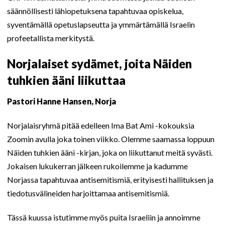
säännöllisesti lähiopetuksena tapahtuvaa opiskelua,
syventämällä opetuslapseutta ja ymmärtämällä Israelin
profeetallista merkitystä.
Norjalaiset sydämet, joita Näiden
tuhkien ääni liikuttaa
Pastori Hanne Hansen, Norja
Norjalaisryhmä pitää edelleen Ima Bat Ami -kokouksia
Zoomin avulla joka toinen viikko. Olemme saamassa loppuun
Näiden tuhkien ääni -kirjan, joka on liikuttanut meitä syvästi.
Jokaisen lukukerran jälkeen rukoilemme ja kadumme
Norjassa tapahtuvaa antisemitismiä, erityisesti hallituksen ja
tiedotusvälineiden harjoittamaa antisemitismiä.
Tässä kuussa istutimme myös puita Israeliin ja annoimme