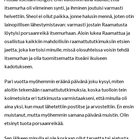
itsemurha oli viimeinen synti, ja ihminen joutuisi varmasti
helvettiin. Sheol ei ollut paikka, jonne halusin mennä, joten otin
lainopillisen lähestymistavan: varmasti jostain Raamatusta
löytyisi porsaanreikä itsemurhaan. Aloin lukea Raamattua ja
osallistua kaikkiin mahdollisiin raamattututkimuksiin etsien
jaetta, joka kertoisi minulle, missä olosuhteissa voisin tehdä
itsemurhan ja olla tuomitsematta itseäni ikuiseen
kadotukseen.
Pari vuotta myöhemmin eräänä päivänä joku kysyi, miten
aloitin tekemään raamattututkimuksia, koska tuolloin tein
kolmetoista eri tutkimusta varmistaakseni, että minulla oli
aina yksi, kun muut lähetettiin postitse ja arvosteltiin. En ensin
muistanut, mutta myöhemmin samana päivänä muistin. Olin
etsinyt tuota porsaanreikää.
Sen jälkeen minulla ei ole koskaan ollut tarvetta tai ajatusta