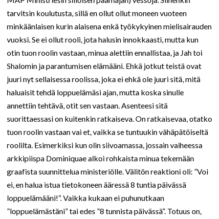
tarvitsin koulutusta, sillä en ollut ollut moneen vuoteen
minkäänlaisen kurin alaisena enkä työkykyinen mielisairauden
vuoksi. Se ei ollut rooli, jota halusin innokkaasti, mutta kun
otin tuon roolin vastaan, minua alettiin ennallistaa, ja Jah toi
Shalomin ja parantumisen elämääni. Ehkä jotkut teistä ovat
juuri nyt sellaisessa roolissa, joka ei ehkä ole juuri sitä, mitä
haluaisit tehdä loppuelämäsi ajan, mutta koska sinulle
annettiin tehtävä, otit sen vastaan. Asenteesi sitä
suorittaessasi on kuitenkin ratkaiseva. On ratkaisevaa, otatko
tuon roolin vastaan vai et, vaikka se tuntuukin vähäpätöiseltä
roolilta. Esimerkiksi kun olin siivoamassa, jossain vaiheessa
arkkipiispa Dominiquae alkoi rohkaista minua tekemään
graafista suunnittelua ministeriölle. Välitön reaktioni oli: ”Voi
ei, en halua istua tietokoneen ääressä 8 tuntia päivässä
loppuelämääni!”. Vaikka kukaan ei puhunutkaan
”loppuelämästäni” tai edes ”8 tunnista päivässä”. Totuus on,