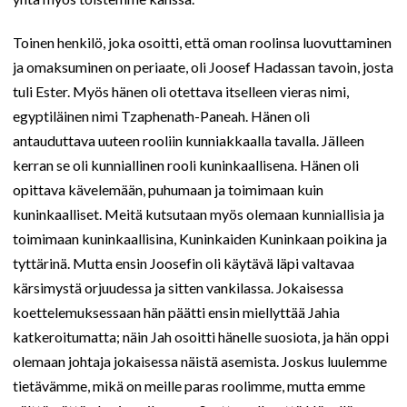
Toinen henkilö, joka osoitti, että oman roolinsa luovuttaminen
ja omaksuminen on periaate, oli Joosef Hadassan tavoin, josta
tuli Ester. Myös hänen oli otettava itselleen vieras nimi,
egyptiläinen nimi Tzaphenath-Paneah. Hänen oli
antauduttava uuteen rooliin kunniakkaalla tavalla. Jälleen
kerran se oli kunniallinen rooli kuninkaallisena. Hänen oli
opittava kävelemään, puhumaan ja toimimaan kuin
kuninkaalliset. Meitä kutsutaan myös olemaan kunniallisia ja
toimimaan kuninkaallisina, Kuninkaiden Kuninkaan poikina ja
tyttärinä. Mutta ensin Joosefin oli käytävä läpi valtavaa
kärsimystä orjuudessa ja sitten vankilassa. Jokaisessa
koettelemuksessaan hän päätti ensin miellyttää Jahia
katkeroitumatta; näin Jah osoitti hänelle suosiota, ja hän oppi
olemaan johtaja jokaisessa näistä asemista. Joskus luulemme
tietävämme, mikä on meille paras roolimme, mutta emme