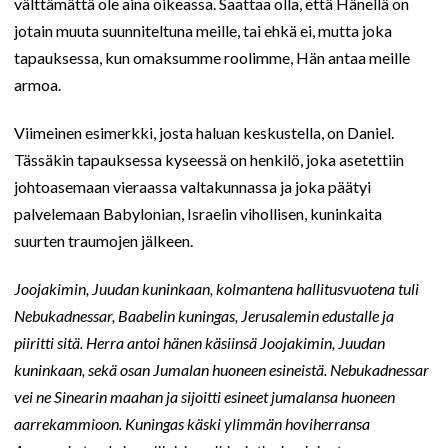
välttämättä ole aina oikeassa. Saattaa olla, että Hänellä on
jotain muuta suunniteltuna meille, tai ehkä ei, mutta joka
tapauksessa, kun omaksumme roolimme, Hän antaa meille
armoa.
Viimeinen esimerkki, josta haluan keskustella, on Daniel.
Tässäkin tapauksessa kyseessä on henkilö, joka asetettiin
johtoasemaan vieraassa valtakunnassa ja joka päätyi
palvelemaan Babylonian, Israelin vihollisen, kuninkaita
suurten traumojen jälkeen.
Joojakimin, Juudan kuninkaan, kolmantena hallitusvuotena tuli
Nebukadnessar, Baabelin kuningas, Jerusalemin edustalle ja
piiritti sitä. Herra antoi hänen käsiinsä Joojakimin, Juudan
kuninkaan, sekä osan Jumalan huoneen esineistä. Nebukadnessar
vei ne Sinearin maahan ja sijoitti esineet jumalansa huoneen
aarrekammioon. Kuningas käski ylimmän hoviherransa