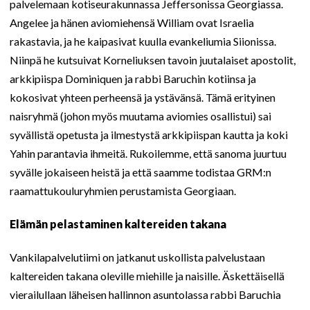
palvelemaan kotiseurakunnassa Jeffersonissa Georgiassa.
Angelee ja hänen aviomiehensä William ovat Israelia
rakastavia, ja he kaipasivat kuulla evankeliumia Siionissa.
Niinpä he kutsuivat Korneliuksen tavoin juutalaiset apostolit,
arkkipiispa Dominiquen ja rabbi Baruchin kotiinsa ja
kokosivat yhteen perheensä ja ystävänsä. Tämä erityinen
naisryhmä (johon myös muutama aviomies osallistui) sai
syvällistä opetusta ja ilmestystä arkkipiispan kautta ja koki
Yahin parantavia ihmeitä. Rukoilemme, että sanoma juurtuu
syvälle jokaiseen heistä ja että saamme todistaa GRM:n
raamattukouluryhmien perustamista Georgiaan.
Elämän pelastaminen kaltereiden takana
Vankilapalvelutiimi on jatkanut uskollista palvelustaan
kaltereiden takana oleville miehille ja naisille. Äskettäisellä
vierailullaan läheisen hallinnon asuntolassa rabbi Baruchia