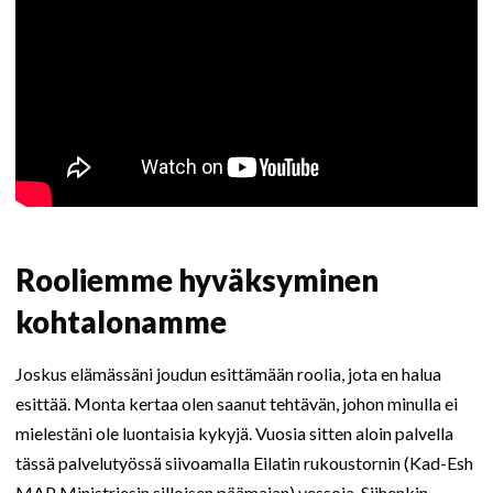
Rooliemme hyväksyminen
kohtalonamme
Joskus elämässäni joudun esittämään roolia, jota en halua
esittää. Monta kertaa olen saanut tehtävän, johon minulla ei
mielestäni ole luontaisia kykyjä. Vuosia sitten aloin palvella
tässä palvelutyössä siivoamalla Eilatin rukoustornin (Kad-Esh
MAP Ministriesin silloisen päämajan) vessoja. Siihenkin