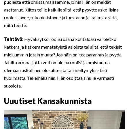
puolesta että omissa maissamme, joihin Hän on meidät
asettanut. Kiitos teille kaikille siitä, että pysytte uskollisina
rooleissanne, rukouksistanne ja tuestanne ja kaikesta siitä,
mitä teette.
Tehtävä:
Hyväksytkö roolisi osana kohtaloasi vai oletko
katkera ja katkera menetetyistä asioista tai siitä, että tekisit
mieluummin jotain muuta? Jos näin on, tee parannus ja pyydä
Jahilta armoa, jotta voit omaksua roolisi ja omistautua
olemaan uskollinen olosuhteista tai mieltymyksistäsi
huolimatta. Tekemällä niin, Hän osoittaa sinulle varmasti
suosiota.
Uuutiset Kansakunnista