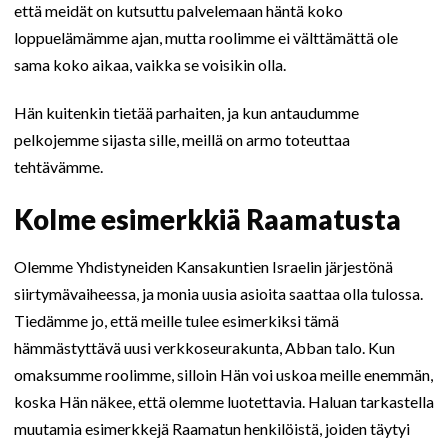
että meidät on kutsuttu palvelemaan häntä koko
loppuelämämme ajan, mutta roolimme ei välttämättä ole
sama koko aikaa, vaikka se voisikin olla.
Hän kuitenkin tietää parhaiten, ja kun antaudumme
pelkojemme sijasta sille, meillä on armo toteuttaa
tehtävämme.
Kolme esimerkkiä Raamatusta
Olemme Yhdistyneiden Kansakuntien Israelin järjestönä
siirtymävaiheessa, ja monia uusia asioita saattaa olla tulossa.
Tiedämme jo, että meille tulee esimerkiksi tämä
hämmästyttävä uusi verkkoseurakunta, Abban talo. Kun
omaksumme roolimme, silloin Hän voi uskoa meille enemmän,
koska Hän näkee, että olemme luotettavia. Haluan tarkastella
muutamia esimerkkejä Raamatun henkilöistä, joiden täytyi