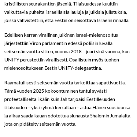
kristillisten seurakuntien jäseniä. Tilaisuudessa kuultiin
vaikuttavia puheita, israelilaisia lauluja ja julkisia julistuksia,
joissa vahvistettiin, että Eestin on seisottava Israelin rinnalla.
Edellisen kerran virallinen julkinen Israel-mielenosoitus
järjestettiin Viron parlamentin edessä poliisin luvalla
seitsemän vuotta sitten, vuonna 2018 – juuri sinä vuonna, kun
UNIFY perustettiin virallisesti. Osallistuin myös tuohon
mielenosoitukseen Eestin UNIFY-delegaattina.
Raamatullisesti seitsemän vuotta tarkoittaa sapattivuotta.
Tämä vuoden 2025 kokoontuminen tuntui syvästi
profeetalliselta, ikään kuin Jah tarjoaisi Eestille uuden
tilaisuuden – yksi ryhmä kerrallaan – astua Hänen suosioonsa
ja alkaa saada kauan odotettua siunausta Shalomin Jumalalta,
jota on pidätelty seitsemän vuotta.