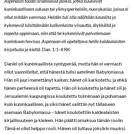
Aspenasin tuoda israelilaisia poikia, jotka kuuluivat
kuninkaalliseen sukuun tai ylimysperheisiin, nuorukaisia, joissa ei
ollut mitään vammaa. Heidän tuli olla näöltään kauniita ja
kykeneviä käsittämään kaikenlaista viisautta, älykkäitä ja
nopeita oppimaan, niin että he kykenisivät palvelemaan
kuninkaan hovissa. Aspenaan oli opetettava heille kaldealaisten
kirjoitusta ja kieltä.
Dan. 1:1-4 RK
Daniel oli kuninkaallista syntyperää, mutta hän ei varmasti
ollut suunnitellut, että hänestä tulisi aatelinen Babyloniassa.
Hän oli juuri menettänyt kaiken; hänet oli karkotettu, ja ehkä
hänen perheensä oli tapettu. Hän oli koulutettu ja hänet oli jo
Jerusalemin kaupungissa koulutettu toimimaan ja puhumaan
kuin kuninkaallinen, ja siksi hänet valittiin nyt tällaiseen
asemaan Babyloniassa – hänet koulutettiin kaldealaisten
kirjallisuuteen ja kieleen. Hän päätti omaksua tämän roolin.
Tämä ei ollut helppo rooli. Hänen oli tultava joksikin muuksi.