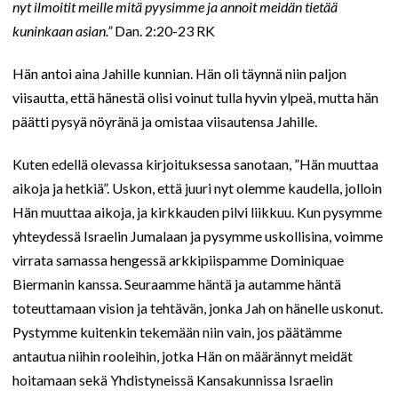
nyt ilmoitit meille mitä pyysimme ja annoit meidän tietää
kuninkaan asian.”
Dan. 2:20-23 RK
Hän antoi aina Jahille kunnian. Hän oli täynnä niin paljon
viisautta, että hänestä olisi voinut tulla hyvin ylpeä, mutta hän
päätti pysyä nöyränä ja omistaa viisautensa Jahille.
Kuten edellä olevassa kirjoituksessa sanotaan, ”Hän muuttaa
aikoja ja hetkiä”. Uskon, että juuri nyt olemme kaudella, jolloin
Hän muuttaa aikoja, ja kirkkauden pilvi liikkuu. Kun pysymme
yhteydessä Israelin Jumalaan ja pysymme uskollisina, voimme
virrata samassa hengessä arkkipiispamme Dominiquae
Biermanin kanssa. Seuraamme häntä ja autamme häntä
toteuttamaan vision ja tehtävän, jonka Jah on hänelle uskonut.
Pystymme kuitenkin tekemään niin vain, jos päätämme
antautua niihin rooleihin, jotka Hän on määrännyt meidät
hoitamaan sekä Yhdistyneissä Kansakunnissa Israelin