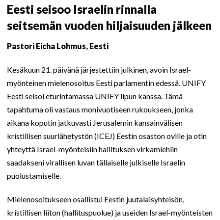
Eesti seisoo Israelin rinnalla
seitsemän vuoden hiljaisuuden jälkeen
Pastori Eicha Lohmus, Eesti
Kesäkuun 21. päivänä järjestettiin julkinen, avoin Israel-
myönteinen mielenosoitus Eesti parlamentin edessä. UNIFY
Eesti seisoi eturintamassa UNIFY lipun kanssa. Tämä
tapahtuma oli vastaus monivuotiseen rukoukseen, jonka
aikana koputin jatkuvasti Jerusalemin kansainvälisen
kristillisen suurlähetystön (ICEJ) Eestin osaston oville ja otin
yhteyttä Israel-myönteisiin hallituksen virkamiehiin
saadakseni virallisen luvan tällaiselle julkiselle Israelin
puolustamiselle.
Mielenosoitukseen osallistui Eestin juutalaisyhteisön,
kristillisen liiton (hallituspuolue) ja useiden Israel-myönteisten