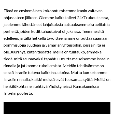
Tämä on ensimmäinen kokoontumisemme Iranin valtavan
ohjussateen jälkeen. Olemme kaikki olleet 24/7 rukouksessa,
ja olemme lähettäneet lahjoituksia auttaaksemme israelilaisia
perheitä, joiden kodit tuhoutuivat ohjuksissa. Teemme sitä
edelleen, ja tällä hetkellä tavoitteenamme on auttaa saamaan
pommisuojia Juudean ja Samarian yhteisöihin, joissa niitä ei
ole. Juuri nyt, kuten tiedätte, meillä on tulitauko, emmekä
tiedä, mitä seuraavaksi tapahtuu, mutta me seisomme Israelin
rinnalla ja jatkamme rukoilemista. Meidän tehtävämme on
seistä Israelin tukena kaikkina aikoina. Mutta kun seisomme
Israelin rinnalla, kaikki meistä eivät tee samaa työtä. Meillä on
henkilökohtainen tehtävä Yhdistyneissä Kansakunnissa
Israelin puolesta.