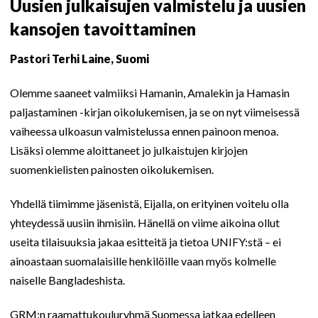
Uusien julkaisujen valmistelu ja uusien
kansojen tavoittaminen
Pastori Terhi Laine, Suomi
Olemme saaneet valmiiksi Hamanin, Amalekin ja Hamasin
paljastaminen -kirjan oikolukemisen, ja se on nyt viimeisessä
vaiheessa ulkoasun valmistelussa ennen painoon menoa.
Lisäksi olemme aloittaneet jo julkaistujen kirjojen
suomenkielisten painosten oikolukemisen.
Yhdellä tiimimme jäsenistä, Eijalla, on erityinen voitelu olla
yhteydessä uusiin ihmisiin. Hänellä on viime aikoina ollut
useita tilaisuuksia jakaa esitteitä ja tietoa UNIFY:stä – ei
ainoastaan suomalaisille henkilöille vaan myös kolmelle
naiselle Bangladeshista.
GRM:n raamattukouluryhmä Suomessa jatkaa edelleen