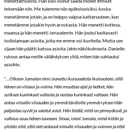
menettämisestä. Hän olisi voinut saada monet ihmiset
tekemään niin. Me tulemme niin epätoivoisiksi, koska
menetämme jotain, ja on helppo vaipua katkeruuteen, kun
menetämme jotakin hyvin arvokasta. Hän menetti kotinsa,
maansa ja hän menetti Jerusalemin. Hän joutui luultavasti
todistamaan asioita, joita me emme voi kuvitella. Mutta sen
sijaan hän päätti katsoa asioita Jahin näkökulmasta. Danielin
rukous antaa meille välähdyksen siitä, miten hän suhtautui
asioihin.
“
…Olkoon Jumalan nimi siunattu ikuisuudesta ikuisuuteen, sillä
hänen on viisaus ja voima. Hän muuttaa ajat ja hetket, hän
syöksee kuninkaat vallasta ja nostaa kuninkaat valtaan. Hän
antaa viisaille viisauden ja ymmärtäväisille ymmärryksen Hän
paljastaa syvät ja salatut asiat. Hän tietää, mitä on pimeydessä, ja
valkeus asuu hänen luonaan. Sinua, isieni Jumala, minä kiitän ja
ylistän siitä, että olet antanut minulle viisauden ja voiman ja että