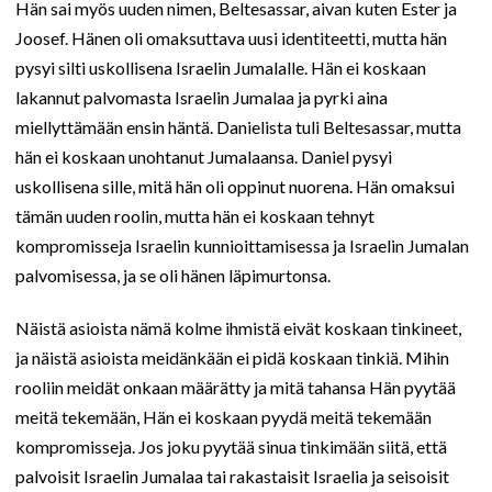
Hän sai myös uuden nimen, Beltesassar, aivan kuten Ester ja
Joosef. Hänen oli omaksuttava uusi identiteetti, mutta hän
pysyi silti uskollisena Israelin Jumalalle. Hän ei koskaan
lakannut palvomasta Israelin Jumalaa ja pyrki aina
miellyttämään ensin häntä. Danielista tuli Beltesassar, mutta
hän ei koskaan unohtanut Jumalaansa. Daniel pysyi
uskollisena sille, mitä hän oli oppinut nuorena. Hän omaksui
tämän uuden roolin, mutta hän ei koskaan tehnyt
kompromisseja Israelin kunnioittamisessa ja Israelin Jumalan
palvomisessa, ja se oli hänen läpimurtonsa.
Näistä asioista nämä kolme ihmistä eivät koskaan tinkineet,
ja näistä asioista meidänkään ei pidä koskaan tinkiä. Mihin
rooliin meidät onkaan määrätty ja mitä tahansa Hän pyytää
meitä tekemään, Hän ei koskaan pyydä meitä tekemään
kompromisseja. Jos joku pyytää sinua tinkimään siitä, että
palvoisit Israelin Jumalaa tai rakastaisit Israelia ja seisoisit