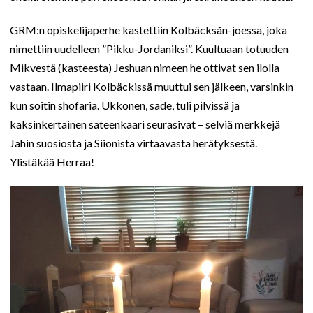
GRM:n opiskelijaperhe kastettiin Kolbäcksån-joessa, joka
nimettiin uudelleen ”Pikku-Jordaniksi”. Kuultuaan totuuden
Mikvestä (kasteesta) Jeshuan nimeen he ottivat sen ilolla
vastaan. Ilmapiiri Kolbäckissä muuttui sen jälkeen, varsinkin
kun soitin shofaria. Ukkonen, sade, tuli pilvissä ja
kaksinkertainen sateenkaari seurasivat – selviä merkkejä
Jahin suosiosta ja Siionista virtaavasta herätyksestä.
Ylistäkää Herraa!