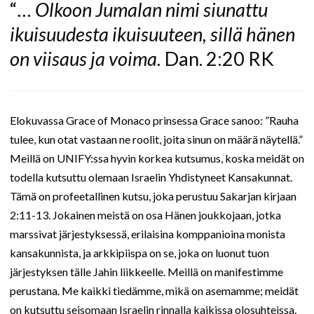
“
… Olkoon Jumalan nimi siunattu
ikuisuudesta ikuisuuteen, sillä hänen
on viisaus ja voima.
Dan. 2:20 RK
Elokuvassa Grace of Monaco prinsessa Grace sanoo: ”Rauha
tulee, kun otat vastaan ne roolit, joita sinun on määrä näytellä.”
Meillä on UNIFY:ssa hyvin korkea kutsumus, koska meidät on
todella kutsuttu olemaan Israelin Yhdistyneet Kansakunnat.
Tämä on profeetallinen kutsu, joka perustuu Sakarjan kirjaan
2:11-13. Jokainen meistä on osa Hänen joukkojaan, jotka
marssivat järjestyksessä, erilaisina komppanioina monista
kansakunnista, ja arkkipiispa on se, joka on luonut tuon
järjestyksen tälle Jahin liikkeelle. Meillä on manifestimme
perustana. Me kaikki tiedämme, mikä on asemamme; meidät
on kutsuttu seisomaan Israelin rinnalla kaikissa olosuhteissa.