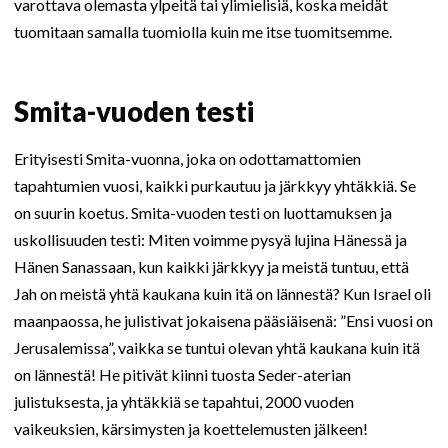
varottava olemasta ylpeitä tai ylimielisiä, koska meidät
tuomitaan samalla tuomiolla kuin me itse tuomitsemme.
Smita-vuoden testi
Erityisesti Smita-vuonna, joka on odottamattomien
tapahtumien vuosi, kaikki purkautuu ja järkkyy yhtäkkiä. Se
on suurin koetus. Smita-vuoden testi on luottamuksen ja
uskollisuuden testi: Miten voimme pysyä lujina Hänessä ja
Hänen Sanassaan, kun kaikki järkkyy ja meistä tuntuu, että
Jah on meistä yhtä kaukana kuin itä on lännestä? Kun Israel oli
maanpaossa, he julistivat jokaisena pääsiäisenä: ”Ensi vuosi on
Jerusalemissa”, vaikka se tuntui olevan yhtä kaukana kuin itä
on lännestä! He pitivät kiinni tuosta Seder-aterian
julistuksesta, ja yhtäkkiä se tapahtui, 2000 vuoden
vaikeuksien, kärsimysten ja koettelemusten jälkeen!