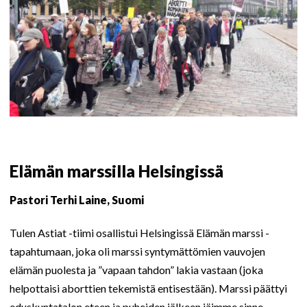
Elämän marssilla Helsingissä
Pastori Terhi Laine, Suomi
Tulen Astiat -tiimi osallistui Helsingissä Elämän marssi -
tapahtumaan, joka oli marssi syntymättömien vauvojen
elämän puolesta ja ”vapaan tahdon” lakia vastaan (joka
helpottaisi aborttien tekemistä entisestään). Marssi päättyi
eduskuntatalon eteen ja puheiden jälkeen jäimme sinne