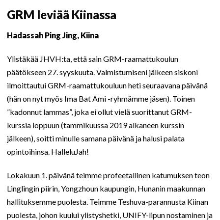
GRM leviää Kiinassa
Hadassah Ping Jing, Kiina
Ylistäkää JHVH:ta, että sain GRM-raamattukoulun
päätökseen 27. syyskuuta. Valmistumiseni jälkeen siskoni
ilmoittautui GRM-raamattukouluun heti seuraavana päivänä
(hän on nyt myös Ima Bat Ami -ryhmämme jäsen). Toinen
”kadonnut lammas”, joka ei ollut vielä suorittanut GRM-
kurssia loppuun (tammikuussa 2019 alkaneen kurssin
jälkeen), soitti minulle samana päivänä ja halusi palata
opintoihinsa. HalleluJah!
Lokakuun 1. päivänä teimme profeetallinen katumuksen teon
Linglingin piirin, Yongzhoun kaupungin, Hunanin maakunnan
hallituksemme puolesta. Teimme Teshuva-parannusta Kiinan
puolesta, johon kuului ylistyshetki, UNIFY-lipun nostaminen ja