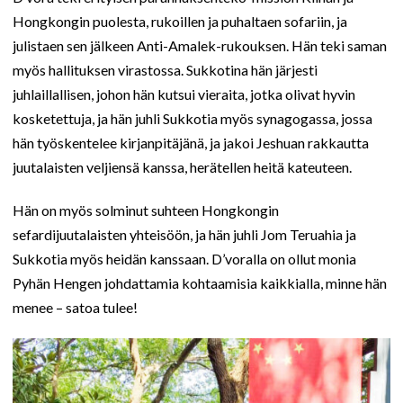
Hongkongin puolesta, rukoillen ja puhaltaen sofariin, ja
julistaen sen jälkeen Anti-Amalek-rukouksen. Hän teki saman
myös hallituksen virastossa. Sukkotina hän järjesti
juhlaillallisen, johon hän kutsui vieraita, jotka olivat hyvin
kosketettuja, ja hän juhli Sukkotia myös synagogassa, jossa
hän työskentelee kirjanpitäjänä, ja jakoi Jeshuan rakkautta
juutalaisten veljiensä kanssa, herätellen heitä kateuteen.
Hän on myös solminut suhteen Hongkongin
sefardijuutalaisten yhteisöön, ja hän juhli Jom Teruahia ja
Sukkotia myös heidän kanssaan. D’voralla on ollut monia
Pyhän Hengen johdattamia kohtaamisia kaikkialla, minne hän
menee – satoa tulee!