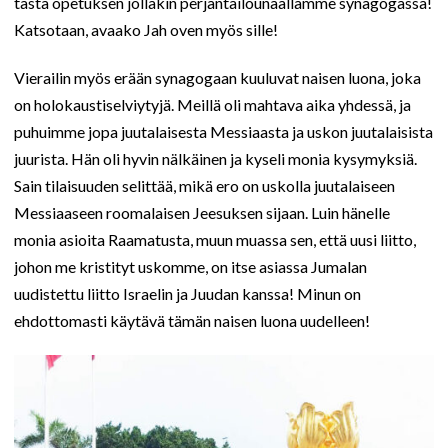
tästä opetuksen jollakin perjantailounaallamme synagogassa!
Katsotaan, avaako Jah oven myös sille!
Vierailin myös erään synagogaan kuuluvat naisen luona, joka
on holokaustiselviytyjä. Meillä oli mahtava aika yhdessä, ja
puhuimme jopa juutalaisesta Messiaasta ja uskon juutalaisista
juurista. Hän oli hyvin nälkäinen ja kyseli monia kysymyksiä.
Sain tilaisuuden selittää, mikä ero on uskolla juutalaiseen
Messiaaseen roomalaisen Jeesuksen sijaan. Luin hänelle
monia asioita Raamatusta, muun muassa sen, että uusi liitto,
johon me kristityt uskomme, on itse asiassa Jumalan
uudistettu liitto Israelin ja Juudan kanssa! Minun on
ehdottomasti käytävä tämän naisen luona uudelleen!