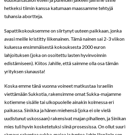
hetkeksi tiimin kanssa katumaan maassamme tehtyjä
tuhansia abortteja.
Sapattikokouksemme on siirtynyt uuteen paikkaan, jonka
avasi meille kristitty liikenainen. Tämä nainen sai 2-3 viikon
kuluessa ensimmäisestä kokouksesta 2000 euron
lahjoituksen (joka on osoitettu lasten hyvinvoinnin
edistämiseen). Kiitos Jahille, että saimme olla osa tämän
yrityksen siunausta!
Koska emme tänä vuonna voineet matkustaa Israeliin
viettämään Sukkotia, rakensimme omat Sukka-majamme
kotiemme sisälle tai ulkopuolelle ainakin kolmessa eri
paikassa. Sinikka ja hänen miehensä (joka ei ole vielä
uudistunut uskossaan) rakensivat majan pihalleen, ja Sinikan
mies tuli hyvin kosketetuksi siinä prosessissa. On ollut suuri
siunaus rakentaa sukka-majaa ja tuntea Jahin läsnäolo sen