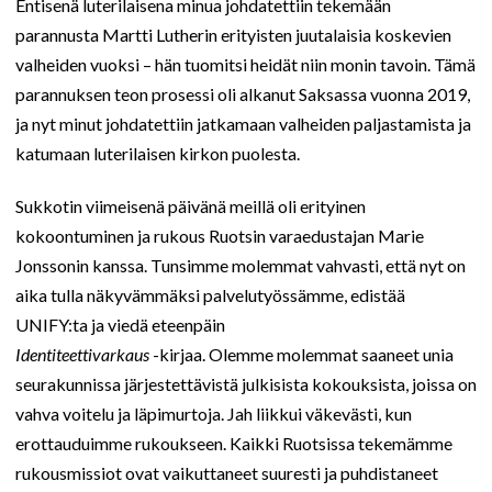
Entisenä luterilaisena minua johdatettiin tekemään
parannusta Martti Lutherin erityisten juutalaisia koskevien
valheiden vuoksi – hän tuomitsi heidät niin monin tavoin. Tämä
parannuksen teon prosessi oli alkanut Saksassa vuonna 2019,
ja nyt minut johdatettiin jatkamaan valheiden paljastamista ja
katumaan luterilaisen kirkon puolesta.
Sukkotin viimeisenä päivänä meillä oli erityinen
kokoontuminen ja rukous Ruotsin varaedustajan Marie
Jonssonin kanssa. Tunsimme molemmat vahvasti, että nyt on
aika tulla näkyvämmäksi palvelutyössämme, edistää
UNIFY:ta ja viedä eteenpäin
Identiteettivarkaus
-kirjaa. Olemme molemmat saaneet unia
seurakunnissa järjestettävistä julkisista kokouksista, joissa on
vahva voitelu ja läpimurtoja. Jah liikkui väkevästi, kun
erottauduimme rukoukseen. Kaikki Ruotsissa tekemämme
rukousmissiot ovat vaikuttaneet suuresti ja puhdistaneet