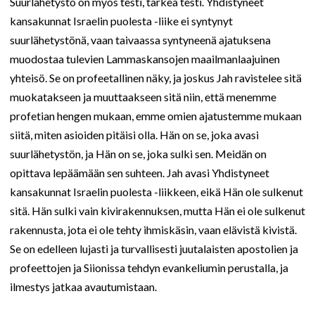
Suurlähetystö on myös testi, tärkeä testi. Yhdistyneet
kansakunnat Israelin puolesta -liike ei syntynyt
suurlähetystönä, vaan taivaassa syntyneenä ajatuksena
muodostaa tulevien Lammaskansojen maailmanlaajuinen
yhteisö. Se on profeetallinen näky, ja joskus Jah ravistelee sitä
muokatakseen ja muuttaakseen sitä niin, että menemme
profetian hengen mukaan, emme omien ajatustemme mukaan
siitä, miten asioiden pitäisi olla. Hän on se, joka avasi
suurlähetystön, ja Hän on se, joka sulki sen. Meidän on
opittava lepäämään sen suhteen. Jah avasi Yhdistyneet
kansakunnat Israelin puolesta -liikkeen, eikä Hän ole sulkenut
sitä. Hän sulki vain kivirakennuksen, mutta Hän ei ole sulkenut
rakennusta, jota ei ole tehty ihmiskäsin, vaan elävistä kivistä.
Se on edelleen lujasti ja turvallisesti juutalaisten apostolien ja
profeettojen ja Siionissa tehdyn evankeliumin perustalla, ja
ilmestys jatkaa avautumistaan.