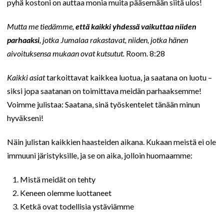
pyhä kostoni on auttaa monia muita pääsemään siitä ulos!
Mutta me tiedämme,
että kaikki yhdessä vaikuttaa niiden
parhaaksi
, jotka Jumalaa rakastavat, niiden, jotka hänen
aivoituksensa mukaan ovat kutsutut.
Room. 8:28
Kaikki asiat
tarkoittavat kaikkea luotua, ja saatana on luotu –
siksi jopa saatanan on toimittava meidän parhaaksemme!
Voimme julistaa: Saatana, sinä työskentelet tänään minun
hyväkseni!
Näin julistan kaikkien haasteiden aikana. Kukaan meistä ei ole
immuuni järistyksille, ja se on aika, jolloin huomaamme:
Mistä meidät on tehty
Keneen olemme luottaneet
Ketkä ovat todellisia ystäviämme