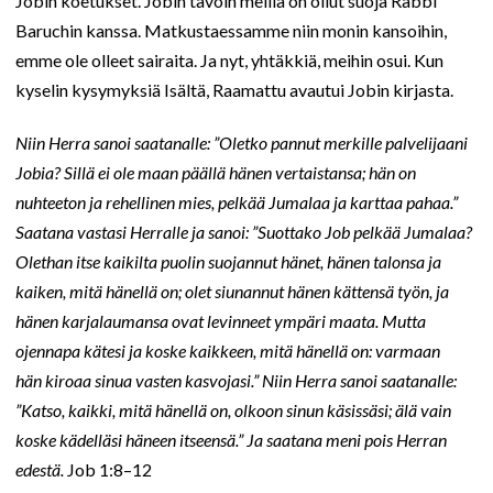
Jobin koetukset. Jobin tavoin meillä on ollut suoja Rabbi
Baruchin kanssa. Matkustaessamme niin monin kansoihin,
emme ole olleet sairaita. Ja nyt, yhtäkkiä, meihin osui. Kun
kyselin kysymyksiä Isältä, Raamattu avautui Jobin kirjasta.
Niin Herra sanoi saatanalle: ”Oletko pannut merkille palvelijaani
Jobia? Sillä ei ole maan päällä hänen vertaistansa; hän on
nuhteeton ja rehellinen mies, pelkää Jumalaa ja karttaa pahaa.”
Saatana vastasi Herralle ja sanoi: ”Suottako Job pelkää Jumalaa?
Olethan itse kaikilta puolin suojannut hänet, hänen talonsa ja
kaiken, mitä hänellä on; olet siunannut hänen kättensä työn, ja
hänen karjalaumansa ovat levinneet ympäri maata. Mutta
ojennapa kätesi ja koske kaikkeen, mitä hänellä on: varmaan
hän kiroaa sinua vasten kasvojasi.” Niin Herra sanoi saatanalle:
”Katso, kaikki, mitä hänellä on, olkoon sinun käsissäsi; älä vain
koske kädelläsi häneen itseensä.” Ja saatana meni pois Herran
edestä.
Job 1:8–12