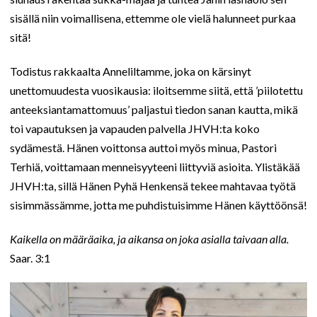
sisällä niin voimallisena, ettemme ole vielä halunneet purkaa
sitä!
Todistus rakkaalta Anneliltamme, joka on kärsinyt
unettomuudesta vuosikausia: iloitsemme siitä, että ’piilotettu
anteeksiantamattomuus’ paljastui tiedon sanan kautta, mikä
toi vapautuksen ja vapauden palvella JHVH:ta koko
sydämestä. Hänen voittonsa auttoi myös minua, Pastori
Terhiä, voittamaan menneisyyteeni liittyviä asioita. Ylistäkää
JHVH:ta, sillä Hänen Pyhä Henkensä tekee mahtavaa työtä
sisimmässämme, jotta me puhdistuisimme Hänen käyttöönsä!
Kaikella on määräaika, ja aikansa on joka asialla taivaan alla.
Saar. 3:1