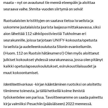
maata – nyt on avautunut tie mennä eteenpäin ja aloittaa
seuraava vaihe. Shmita-vuoden siirtymä on selvä!
Ruotsalaisten kristittyjen on saatava tietoa Israelista ja
uskomme juutalaisista juurista laajassa mittakaavassa, siksi
aion lähettää 112 sähköpostiviestiä Tukholman eri
seurakunnille, joissa tarjotaan UNIFY-kokousta/opetusta
Israelista ja uudelleenkoulutusta Siionin evankeliumiin.
(Huom. 112 on Ruotsin hätänumero!) Olen myös aloittanut
julkiset kokoukset yhdessä seurakunnassa, jossa olen pitänyt
kaikki opetuslapseuskoulutukset, esirukoustilaisuudet ja
muut kokoontumiset.
Identiteettivarkaus
-kirjan kääntäminen ruotsiksi on aloitettu
tiimimme toimesta, ja tällä hetkellä kolme ihmistä
työskentelee sen parissa. Tavoitteenamme on saada painettu
kirja valmiiksi Pesachiin (pääsiäiseen) 2022 mennessä.