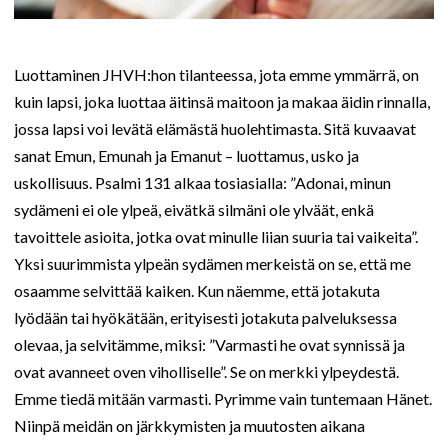
Luottaminen JHVH:hon tilanteessa, jota emme ymmärrä, on
kuin lapsi, joka luottaa äitinsä maitoon ja makaa äidin rinnalla,
jossa lapsi voi levätä elämästä huolehtimasta. Sitä kuvaavat
sanat Emun, Emunah ja Emanut – luottamus, usko ja
uskollisuus. Psalmi 131 alkaa tosiasialla: ”Adonai, minun
sydämeni ei ole ylpeä, eivätkä silmäni ole ylväät, enkä
tavoittele asioita, jotka ovat minulle liian suuria tai vaikeita”.
Yksi suurimmista ylpeän sydämen merkeistä on se, että me
osaamme selvittää kaiken. Kun näemme, että jotakuta
lyödään tai hyökätään, erityisesti jotakuta palveluksessa
olevaa, ja selvitämme, miksi: ”Varmasti he ovat synnissä ja
ovat avanneet oven viholliselle”. Se on merkki ylpeydestä.
Emme tiedä mitään varmasti. Pyrimme vain tuntemaan Hänet.
Niinpä meidän on järkkymisten ja muutosten aikana