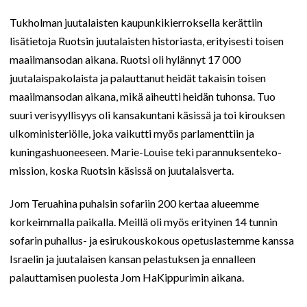
Tukholman juutalaisten kaupunkikierroksella kerättiin
lisätietoja Ruotsin juutalaisten historiasta, erityisesti toisen
maailmansodan aikana. Ruotsi oli hylännyt 17 000
juutalaispakolaista ja palauttanut heidät takaisin toisen
maailmansodan aikana, mikä aiheutti heidän tuhonsa. Tuo
suuri verisyyllisyys oli kansakuntani käsissä ja toi kirouksen
ulkoministeriölle, joka vaikutti myös parlamenttiin ja
kuningashuoneeseen. Marie-Louise teki parannuksenteko-
mission, koska Ruotsin käsissä on juutalaisverta.
Jom Teruahina puhalsin sofariin 200 kertaa alueemme
korkeimmalla paikalla. Meillä oli myös erityinen 14 tunnin
sofarin puhallus- ja esirukouskokous opetuslastemme kanssa
Israelin ja juutalaisen kansan pelastuksen ja ennalleen
palauttamisen puolesta Jom HaKippurimin aikana.