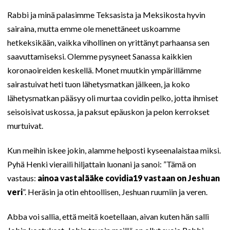
Rabbi ja minä palasimme Teksasista ja Meksikosta hyvin
sairaina, mutta emme ole menettäneet uskoamme
hetkeksikään, vaikka vihollinen on yrittänyt parhaansa sen
saavuttamiseksi. Olemme pysyneet Sanassa kaikkien
koronaoireiden keskellä. Monet muutkin ympärillämme
sairastuivat heti tuon lähetysmatkan jälkeen, ja koko
lähetysmatkan pääsyy oli murtaa covidin pelko, jotta ihmiset
seisoisivat uskossa, ja paksut epäuskon ja pelon kerrokset
murtuivat.
Kun meihin iskee jokin, alamme helposti kyseenalaistaa miksi.
Pyhä Henki vieraili hiljattain luonani ja sanoi: ”Tämä on
vastaus:
ainoa vastalääke covidia19 vastaan on Jeshuan
veri
”. Heräsin ja otin ehtoollisen, Jeshuan ruumiin ja veren.
Abba voi sallia, että meitä koetellaan, aivan kuten hän salli