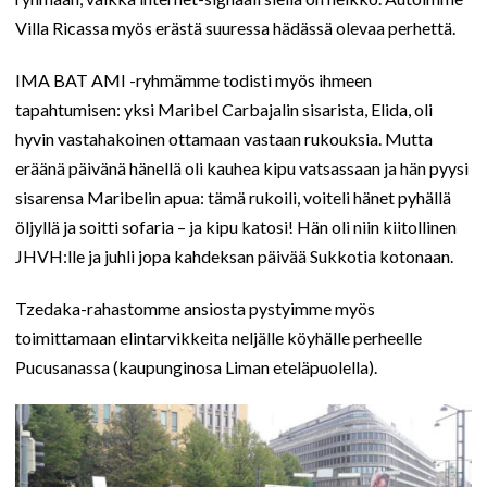
Villa Ricassa myös erästä suuressa hädässä olevaa perhettä.
IMA BAT AMI -ryhmämme todisti myös ihmeen
tapahtumisen: yksi Maribel Carbajalin sisarista, Elida, oli
hyvin vastahakoinen ottamaan vastaan rukouksia. Mutta
eräänä päivänä hänellä oli kauhea kipu vatsassaan ja hän pyysi
sisarensa Maribelin apua: tämä rukoili, voiteli hänet pyhällä
öljyllä ja soitti sofaria – ja kipu katosi! Hän oli niin kiitollinen
JHVH:lle ja juhli jopa kahdeksan päivää Sukkotia kotonaan.
Tzedaka-rahastomme ansiosta pystyimme myös
toimittamaan elintarvikkeita neljälle köyhälle perheelle
Pucusanassa (kaupunginosa Liman eteläpuolella).