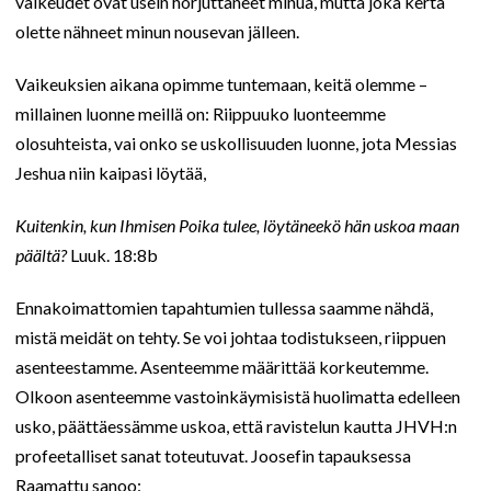
vaikeudet ovat usein horjuttaneet minua, mutta joka kerta
olette nähneet minun nousevan jälleen.
Vaikeuksien aikana opimme tuntemaan, keitä olemme –
millainen luonne meillä on: Riippuuko luonteemme
olosuhteista, vai onko se uskollisuuden luonne, jota Messias
Jeshua niin kaipasi löytää,
Kuitenkin, kun Ihmisen Poika tulee, löytäneekö hän uskoa maan
päältä?
Luuk. 18:8b
Ennakoimattomien tapahtumien tullessa saamme nähdä,
mistä meidät on tehty. Se voi johtaa todistukseen, riippuen
asenteestamme. Asenteemme määrittää korkeutemme.
Olkoon asenteemme vastoinkäymisistä huolimatta edelleen
usko, päättäessämme uskoa, että ravistelun kautta JHVH:n
profeetalliset sanat toteutuvat. Joosefin tapauksessa
Raamattu sanoo: