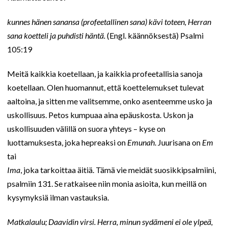
kunnes hänen sanansa (profeetallinen sana) kävi toteen, Herran
sana koetteli ja puhdisti häntä.
(Engl. käännöksestä) Psalmi
105:19
Meitä kaikkia koetellaan, ja kaikkia profeetallisia sanoja
koetellaan. Olen huomannut, että koettelemukset tulevat
aaltoina, ja sitten me valitsemme, onko asenteemme usko ja
uskollisuus. Petos kumpuaa aina epäuskosta. Uskon ja
uskollisuuden välillä on suora yhteys – kyse on
luottamuksesta, joka hepreaksi on
Emunah
. Juurisana on
Em
tai
Ima
, joka tarkoittaa äitiä. Tämä vie meidät suosikkipsalmiini,
psalmiin 131. Se ratkaisee niin monia asioita, kun meillä on
kysymyksiä ilman vastauksia.
Matkalaulu; Daavidin virsi. Herra, minun sydämeni ei ole ylpeä,