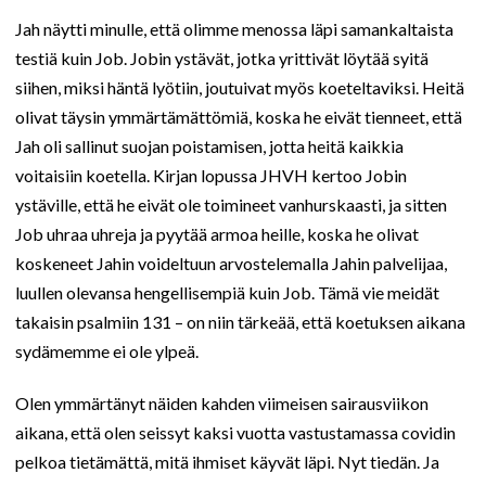
Jah näytti minulle, että olimme menossa läpi samankaltaista
testiä kuin Job. Jobin ystävät, jotka yrittivät löytää syitä
siihen, miksi häntä lyötiin, joutuivat myös koeteltaviksi. Heitä
olivat täysin ymmärtämättömiä, koska he eivät tienneet, että
Jah oli sallinut suojan poistamisen, jotta heitä kaikkia
voitaisiin koetella. Kirjan lopussa JHVH kertoo Jobin
ystäville, että he eivät ole toimineet vanhurskaasti, ja sitten
Job uhraa uhreja ja pyytää armoa heille, koska he olivat
koskeneet Jahin voideltuun arvostelemalla Jahin palvelijaa,
luullen olevansa hengellisempiä kuin Job. Tämä vie meidät
takaisin psalmiin 131 – on niin tärkeää, että koetuksen aikana
sydämemme ei ole ylpeä.
Olen ymmärtänyt näiden kahden viimeisen sairausviikon
aikana, että olen seissyt kaksi vuotta vastustamassa covidin
pelkoa tietämättä, mitä ihmiset käyvät läpi. Nyt tiedän. Ja