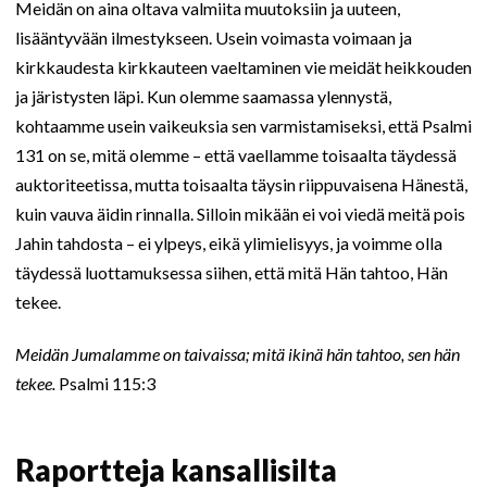
Meidän on aina oltava valmiita muutoksiin ja uuteen,
lisääntyvään ilmestykseen. Usein voimasta voimaan ja
kirkkaudesta kirkkauteen vaeltaminen vie meidät heikkouden
ja järistysten läpi. Kun olemme saamassa ylennystä,
kohtaamme usein vaikeuksia sen varmistamiseksi, että Psalmi
131 on se, mitä olemme – että vaellamme toisaalta täydessä
auktoriteetissa, mutta toisaalta täysin riippuvaisena Hänestä,
kuin vauva äidin rinnalla. Silloin mikään ei voi viedä meitä pois
Jahin tahdosta – ei ylpeys, eikä ylimielisyys, ja voimme olla
täydessä luottamuksessa siihen, että mitä Hän tahtoo, Hän
tekee.
Meidän Jumalamme on taivaissa; mitä ikinä hän tahtoo, sen hän
tekee.
Psalmi 115:3
Raportteja kansallisilta