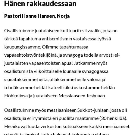
Hänen rakkaudessaan
Pastori Hanne Hansen, Norja
Osallistuimme juutalaiseen kulttuurifestivaaliin, joka on
tärkeä tapahtuma antisemitismin vastaisessa työssä
kaupungissamme. Olimme tapahtumassa
vapaaehtoistyöntekijöinä, ja synagoga todella arvosti ei-
juutalaisten vapaaehtoisten apua! Jatkamme myös
osallistumista viikoittaiselle lounaalle synagogassa
siunataksemme heitä, ollaksemme heille valona ja
tehdäksemme heidät kateellisiksi uskostamme heidän
Elohimiinsa ja juutalaiseen Messiaaseen Jeshuaan.
Osallistuimme myös messiaaniseen Sukkot-juhlaan, jossa oli
osallistujia eri ryhmistä eri puolilta maatamme (30 henkilöä).
He aikovat luoda verkoston kutsuakseen kaikki messiaaniset
ryhmät ja ihmiset, jotka haluavat kokoontua yhteen