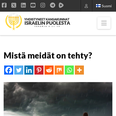
Suomi
Facebook
X
LinkedIn
YouTube
Instagram
Nav
Mistä meidät on tehty?