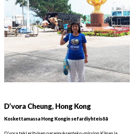
D’vora Cheung, Hong Kong
Koskettamassa Hong Kongin sefardiyhteisöä
D’vora teki erityisen parannuksenteko-mission Kiinan ja