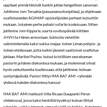
oppilaat ymmärtäisivät kunkin juhlan hengellisen sanoman.
Juhlimme Jom Teruahia (pasuunansoitonjuhlaa), ja ohjelmaan
osallistuneiden AGIMAP-opiskelijoiden perheet kutsuttiin
mukaan. Jokainen perhe puhalsi sofariin kodeissaan. Sitten
juhlimme Jom Kippuria, suurta sovituspäivää kiittäen
JHVH:ta Hänen armostaan. Sukkotia vietettiin
valmistelemalla kaksi sukka-majaa: toinen Liman pohjois- ja
toinen eteläosaan, jotta kaikki jäsenet saattoivat osallistua
juhlaan. Maribel Puchoc kutsui kristillisen seurakunnan
pastorin ja hänen diakoninsa mukaan, ja molemmat olivat
hyvin vaikuttuneita kuullessaan, että juhlimme Jeshuan
syntymäpäivää. Pastori liittyi IMA BAT AMI -ryhmään
yhdessä kahden diakoninsa kanssa!
IMA BAT AMI matkusti Villa Ricaan (kaupunki Perun
viidakossa), jossa kaksi henkilöä hyväksyi kutsun liittyä
ryhmään, vaikka internet-signaali siellä on heikko. Autoimme