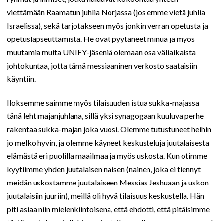
viettämään Raamatun juhlia Norjassa (jos emme vietä juhlia
Israelissa), sekä tarjotakseen myös jonkin verran opetusta ja
opetuslapseuttamista. He ovat pyytäneet minua ja myös
muutamia muita UNIFY-jäseniä olemaan osa väliaikaista
johtokuntaa, jotta tämä messiaaninen verkosto saataisiin
käyntiin.
Iloksemme saimme myös tilaisuuden istua sukka-majassa
tänä lehtimajanjuhlana, sillä yksi synagogaan kuuluva perhe
rakentaa sukka-majan joka vuosi. Olemme tutustuneet heihin
jo melko hyvin, ja olemme käyneet keskusteluja juutalaisesta
elämästä eri puolilla maailmaa ja myös uskosta. Kun otimme
kyytiimme yhden juutalaisen naisen (nainen, joka ei tiennyt
meidän uskostamme juutalaiseen Messias Jeshuaan ja uskon
juutalaisiin juuriin), meillä oli hyvä tilaisuus keskustella. Hän
piti asiaa niin mielenkiintoisena, että ehdotti, että pitäisimme