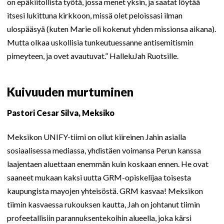
on epäkiitollista työtä, jossa menet yksin, ja saatat löytää
itsesi lukittuna kirkkoon, missä olet peloissasi ilman
ulospääsyä (kuten Marie oli kokenut yhden missionsa aikana).
Mutta olkaa uskollisia tunkeutuessanne antisemitismin
pimeyteen, ja ovet avautuvat.” HalleluJah Ruotsille.
Kuivuuden murtuminen
Pastori Cesar Silva, Meksiko
Meksikon UNIFY-tiimi on ollut kiireinen Jahin asialla
sosiaalisessa mediassa, yhdistäen voimansa Perun kanssa
laajentaen aluettaan enemmän kuin koskaan ennen. He ovat
saaneet mukaan kaksi uutta GRM-opiskelijaa toisesta
kaupungista mayojen yhteisöstä. GRM kasvaa! Meksikon
tiimin kasvaessa rukouksen kautta, Jah on johtanut tiimin
profeetallisiin parannuksentekoihin alueella, joka kärsi