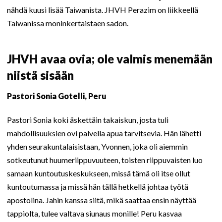
nähdä kuusi lisää Taiwanista. JHVH Perazim on liikkeellä
Taiwanissa moninkertaistaen sadon.
JHVH avaa ovia; ole valmis menemään
niistä sisään
Pastori Sonia Gotelli, Peru
Pastori Sonia koki äskettäin takaiskun, josta tuli
mahdollisuuksien ovi palvella apua tarvitsevia. Hän lähetti
yhden seurakuntalaisistaan, Yvonnen, joka oli aiemmin
sotkeutunut huumeriippuvuuteen, toisten riippuvaisten luo
samaan kuntoutuskeskukseen, missä tämä oli itse ollut
kuntoutumassa ja missä hän tällä hetkellä johtaa työtä
apostolina. Jahin kanssa siitä, mikä saattaa ensin näyttää
tappiolta, tulee valtava siunaus monille! Peru kasvaa