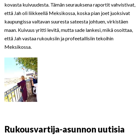
kovasta kuivuudesta. Tämän seurauksena raportit vahvistivat,
että Jah oli liikkeellä Meksikossa, koska pian joet juoksivat
kaupungissa valtavan suuresta sateesta johtuen, virkistäen
maan. Kuivuus yritti levitä, mutta sade lankesi, mikä osoittaa,
että Jah vastaa rukouksiin ja profeetallisiin tekoihin
Meksikossa.
Rukousvartija-asunnon uutisia