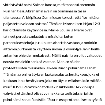
yhteistyöstä natsi-Saksan kanssa, mitä tapahtui enemmän
kuin hän tiesi. Abrahamin avain on toiminnassa tässä
tilanteessa. Arkkipiispa Dominiquae korosti, että ”se mikä on
paljastettu voidaan poistaa”. Tämä on Mooseksen kirjan 12:3
harjoittamista käytännössä. Marie-Louise ja Marie ovat
tehneet perustavanlaatuisia missioita, kuten
parannuksentekoja ja rukousta aborttia vastaan ja molokin
alttarien purkamista käyttäen suolaa ja oliiviöljyä Jahin heille
antamien ohjeiden mukaisesti. Näillä naisilla on ollut valtuudet
nousta Amalekin henkeä vastaan. Monien näiden
profeetallisten missioiden jälkeen Ruach puhui nämä sanat:
”Tämä maa on herätyksen laukaisualusta, herätyksen, joka ei
koskaan lopu, herätyksen, joka on täysin erilainen kuin mikään
muu.” JHVH Perazim on todellakin liikkeellä! Arkkipiispa
vahvisti, että nämä olivat voimakkaita todistuksia, ja hän
puhui nämä sanat Ruotsille: ”Suurin osa profeetallisesta työstä