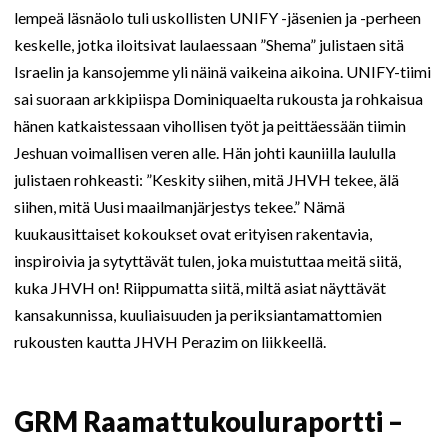
lempeä läsnäolo tuli uskollisten UNIFY -jäsenien ja -perheen
keskelle, jotka iloitsivat laulaessaan ”Shema” julistaen sitä
Israelin ja kansojemme yli näinä vaikeina aikoina. UNIFY-tiimi
sai suoraan arkkipiispa Dominiquaelta rukousta ja rohkaisua
hänen katkaistessaan vihollisen työt ja peittäessään tiimin
Jeshuan voimallisen veren alle. Hän johti kauniilla laululla
julistaen rohkeasti: ”Keskity siihen, mitä JHVH tekee, älä
siihen, mitä Uusi maailmanjärjestys tekee.” Nämä
kuukausittaiset kokoukset ovat erityisen rakentavia,
inspiroivia ja sytyttävät tulen, joka muistuttaa meitä siitä,
kuka JHVH on! Riippumatta siitä, miltä asiat näyttävät
kansakunnissa, kuuliaisuuden ja periksiantamattomien
rukousten kautta JHVH Perazim on liikkeellä.
GRM Raamattukouluraportti –