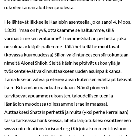
rukoilee tämän aloitteen puolesta.
He lähtevät liikkeelle Kaalebin asenteella, joka sanoi 4. Moos.
13:31: ”maa on hyvä, ottakaamme se haltuumme, sillä
varmasti me sen voitamme”. Tuemme Shatzin perhettä, joka
on sukua arkkipiispallemme. Tällä hetkellä he muuttavat
(kovassa kuumuudessa) Siilon vakiintuneeseen siirtokuntaan
nimeltä Alonei Shiloh. Sieltä käsin he pitävät uskoa yllä ja
työskentelevät vakiinnuttaakseen uuden asuinpaikkansa.
Tämä liike on vahva ja etenee aivan kuten sen edeltäjät tekivät
Ison -Britannian mandaatin aikaan. Nämä pioneerit
tarvitsevat apuamme rukousten, taloudellisen tuen ja
läsnäolon muodossa (ollessamme Israelin maassa).
Auttaaksesi Shatzin perhettä ja muita (yksi perhe kerrallaan)
tässä tärkeässä hankkeessa, lähetä lahjoituksesi osoitteeseen
www.unitednationsforisrael.org (Kirjoita kommenttiosioon: