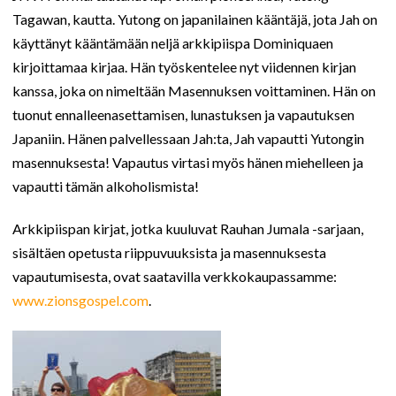
Tagawan, kautta. Yutong on japanilainen kääntäjä, jota Jah on
käyttänyt kääntämään neljä arkkipiispa Dominiquaen
kirjoittamaa kirjaa. Hän työskentelee nyt viidennen kirjan
kanssa, joka on nimeltään Masennuksen voittaminen. Hän on
tuonut ennalleenasettamisen, lunastuksen ja vapautuksen
Japaniin. Hänen palvellessaan Jah:ta, Jah vapautti Yutongin
masennuksesta! Vapautus virtasi myös hänen miehelleen ja
vapautti tämän alkoholismista!
Arkkipiispan kirjat, jotka kuuluvat Rauhan Jumala -sarjaan,
sisältäen opetusta riippuvuuksista ja masennuksesta
vapautumisesta, ovat saatavilla verkkokaupassamme:
www.zionsgospel.com
.