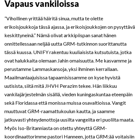
Vapaus vankiloissa
”Vihollinen yrittää häiritä sinua, mutta te olette
erikoisjoukkoja tässä ajassa, ja erikoisjoukkojen on pysyttävä
keskittyneinä.” Nämä olivat arkkipiispan sanat hänen
onnittellessaan neljää uutta GRM-tutkinnon suorittanutta
tässä kuussa. UNIFY rakentuu kuuliaisista kutsutuista, jotka
ovat halukkaita olemaan Jahin omaisuutta. Me kasvamme ja
perustamme Lammaskansoja, yksi ihminen kerrallaan.
Maailmanlaajuisissa tapaamisissamme on kyse hyvistä
uutisista, siitä mitä JHVH Perazim tekee. Hän liikkuu
vankilajärjestelmän sisällä, vieden kuningaskuntaa eteenpäin
sekä Floridassa että monissa muissa osavaltioissa. Vangit
muuttuvat GRM-raamattukoulun kautta, ja saamme
jatkuvasti yhteydenottoja uusilta vangeilta eri puolilta maata.
Myös Iso-Britanniasta on otettu yhteyttä GRM-
koordinaattorimme pastori Hanneen, jotta GRM:ää voitaisiin