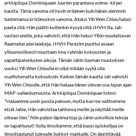
arkkipiispa Dominiquaen Juurien parantava voima -kirjan
kautta. Tämä sanoma oli hyvin erilainen kuin hänen aiemmin
tuntemansa kristinuskon sanoma. Aluksi Yih Wen Chiou halusi
paeta sitä. Hän päätti kuitenkin kysyä siitä JHVH:lta. Jah
vastasi unella, joka vahvisti, että Hän halusi Yihin noudattavan
Raamatun aterialakeja. JHVH Perazim puuttui asiaan
yliluonnollisesti muuttaen Ima-ryhmän kokousten ja
sapattipalvelusten aikoja. Tämän Jahin tuoman muutoksen
vuoksi Yih Wen Chioulla ei ollut mitään syytä olla
osallistumatta kokouksiin. Kaiken tämän kautta Jah vahvisti
Yih Wen Chioulle, että Hän haluaa hänen olevan osa lopun ajan
MAP-vallankumousta. Arkkipiispa Dominiquae totesi:
”Haluamme usein juosta pakoon, mutta kun me valitsemme
etsiä Jahia, Hän vahvistaa tahtonsa meille ja näyttää meille
oikean tien.” Niin paljon läpimurtoja ja Jahin uskollisia tekoja
on tapahtunut! Ilolla ilmoitamme, että kuusi opiskelijaa on
ilmoittautunut tulevalle Sukkot-matkalle. On jännittävää