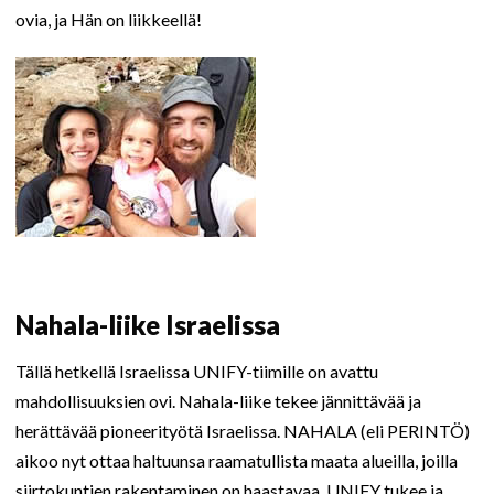
ovia, ja Hän on liikkeellä!
Nahala-liike Israelissa
Tällä hetkellä Israelissa UNIFY-tiimille on avattu
mahdollisuuksien ovi. Nahala-liike tekee jännittävää ja
herättävää pioneerityötä Israelissa. NAHALA (eli PERINTÖ)
aikoo nyt ottaa haltuunsa raamatullista maata alueilla, joilla
siirtokuntien rakentaminen on haastavaa. UNIFY tukee ja