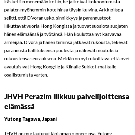
käskettiin menemään kotiin, he jatkoivat kokoontumista
palaten myöhemmin koteihinsa täysin kuivina. Arkkipiispa
selitti, että D’voran usko, sinnikkyys ja parannusteot
liikuttavat vuoria Hong Kongissa ja tuovat suosiota suojaten
hänen elämäänsä ja työtänsä. Hän kouluttaa nyt kasvavaa
armeijaa. D’vora ja hänen tiiminsä jatkavat rukousta, tekevät
parannusta hallituksensa puolesta ja näkevät muutoksia
rukoustensa seurauksena. Meidän on nyt rukoiltava, että ovet
avautuisivat Hong Kong:lle ja Kiinalle Sukkot-matkalle
osallistumista varten.
JHVH Perazim liikkuu palvelijoittensa
elämässä
Yutong Tagawa, Japani
JHVH on murtautunut läpi oman pioneerinsa, Yutong