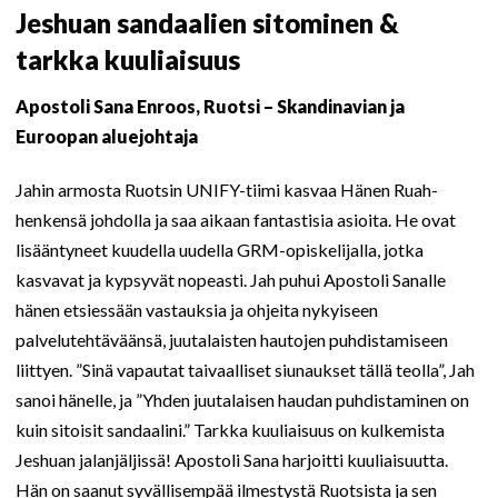
Jeshuan sandaalien sitominen &
tarkka kuuliaisuus
Apostoli Sana Enroos, Ruotsi – Skandinavian ja
Euroopan aluejohtaja
Jahin armosta Ruotsin UNIFY-tiimi kasvaa Hänen Ruah-
henkensä johdolla ja saa aikaan fantastisia asioita. He ovat
lisääntyneet kuudella uudella GRM-opiskelijalla, jotka
kasvavat ja kypsyvät nopeasti. Jah puhui Apostoli Sanalle
hänen etsiessään vastauksia ja ohjeita nykyiseen
palvelutehtäväänsä, juutalaisten hautojen puhdistamiseen
liittyen. ”Sinä vapautat taivaalliset siunaukset tällä teolla”, Jah
sanoi hänelle, ja ”Yhden juutalaisen haudan puhdistaminen on
kuin sitoisit sandaalini.” Tarkka kuuliaisuus on kulkemista
Jeshuan jalanjäljissä! Apostoli Sana harjoitti kuuliaisuutta.
Hän on saanut syvällisempää ilmestystä Ruotsista ja sen