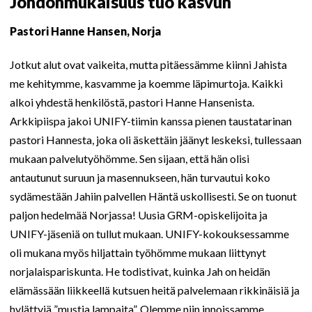
Johdonmukaisuus tuo kasvun
Pastori Hanne Hansen, Norja
Jotkut alut ovat vaikeita, mutta pitäessämme kiinni Jahista
me kehitymme, kasvamme ja koemme läpimurtoja. Kaikki
alkoi yhdestä henkilöstä, pastori Hanne Hansenista.
Arkkipiispa jakoi UNIFY-tiimin kanssa pienen taustatarinan
pastori Hannesta, joka oli äskettäin jäänyt leskeksi, tullessaan
mukaan palvelutyöhömme. Sen sijaan, että hän olisi
antautunut suruun ja masennukseen, hän turvautui koko
sydämestään Jahiin palvellen Häntä uskollisesti. Se on tuonut
paljon hedelmää Norjassa! Uusia GRM-opiskelijoita ja
UNIFY-jäseniä on tullut mukaan. UNIFY-kokouksessamme
oli mukana myös hiljattain työhömme mukaan liittynyt
norjalaispariskunta. He todistivat, kuinka Jah on heidän
elämässään liikkeellä kutsuen heitä palvelemaan rikkinäisiä ja
hylättyjä ”mustia lampaita”. Olemme niin innoissamme