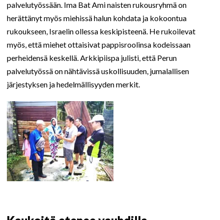
palvelutyössään. Ima Bat Ami naisten rukousryhmä on
herättänyt myös miehissä halun kohdata ja kokoontua
rukoukseen, Israelin ollessa keskipisteenä. He rukoilevat
myös, että miehet ottaisivat pappisroolinsa kodeissaan
perheidensä keskellä. Arkkipiispa julisti, että Perun
palvelutyössä on nähtävissä uskollisuuden, jumalallisen
järjestyksen ja hedelmällisyyden merkit.