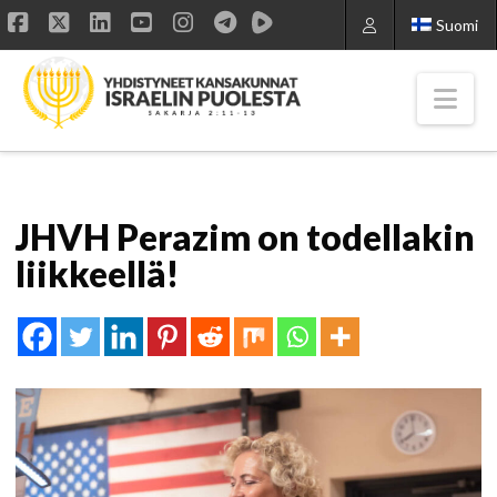
Suomi
Facebook
X
LinkedIn
YouTube
Instagram
Nav
JHVH Perazim on todellakin
liikkeellä!