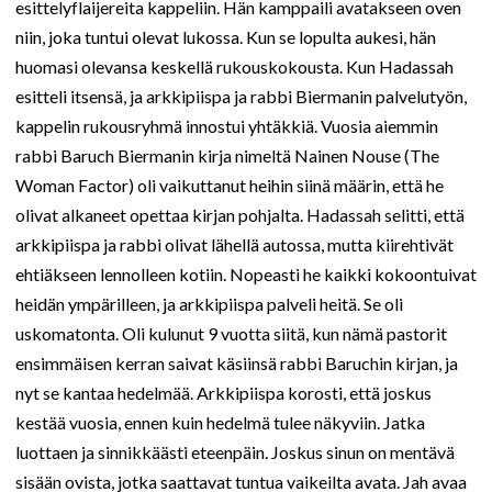
esittelyflaijereita kappeliin. Hän kamppaili avatakseen oven
niin, joka tuntui olevat lukossa. Kun se lopulta aukesi, hän
huomasi olevansa keskellä rukouskokousta. Kun Hadassah
esitteli itsensä, ja arkkipiispa ja rabbi Biermanin palvelutyön,
kappelin rukousryhmä innostui yhtäkkiä. Vuosia aiemmin
rabbi Baruch Biermanin kirja nimeltä Nainen Nouse (The
Woman Factor) oli vaikuttanut heihin siinä määrin, että he
olivat alkaneet opettaa kirjan pohjalta. Hadassah selitti, että
arkkipiispa ja rabbi olivat lähellä autossa, mutta kiirehtivät
ehtiäkseen lennolleen kotiin. Nopeasti he kaikki kokoontuivat
heidän ympärilleen, ja arkkipiispa palveli heitä. Se oli
uskomatonta. Oli kulunut 9 vuotta siitä, kun nämä pastorit
ensimmäisen kerran saivat käsiinsä rabbi Baruchin kirjan, ja
nyt se kantaa hedelmää. Arkkipiispa korosti, että joskus
kestää vuosia, ennen kuin hedelmä tulee näkyviin. Jatka
luottaen ja sinnikkäästi eteenpäin. Joskus sinun on mentävä
sisään ovista, jotka saattavat tuntua vaikeilta avata. Jah avaa