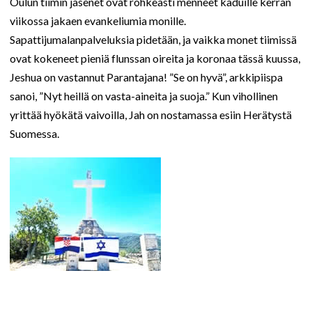
Oulun tiimin jäsenet ovat rohkeasti menneet kaduille kerran
viikossa jakaen evankeliumia monille.
Sapattijumalanpalveluksia pidetään, ja vaikka monet tiimissä
ovat kokeneet pieniä flunssan oireita ja koronaa tässä kuussa,
Jeshua on vastannut Parantajana! ”Se on hyvä”, arkkipiispa
sanoi, ”Nyt heillä on vasta-aineita ja suoja.” Kun vihollinen
yrittää hyökätä vaivoilla, Jah on nostamassa esiin Herätystä
Suomessa.