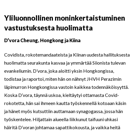
Yliluonnollinen moninkertaistuminen
vastustuksesta huolimatta
D’vora Cheung, Hongkong ja Kiina
Covidista, rokotemandaateista ja Kiinan uudesta hallituksesta
huolimatta seurakunta kasvaa ja ymmärtää Siionista tulevan
evankeliumin. D’vora, joka aloitti yksin Hongkongissa,
todistaa ja raportoi, miten hän on nähnyt JHVH Perazimin
läpimurron Hongkongissa vastoin kaikkea todennäköisyyttä.
Koska D’vora, täynnä uskoa, kieltäytyi ottamasta Covid-
rokotetta, hän sai ihmeen kautta työskennellä kotoaan käsin
ja hänet myös kutsuttiin auttamaan synagogassa, jossa hän
työskentelee. Hiljattain alueella liikkunut taifuuni uhkasi
häiritä D’voran johtamaa sapattikokousta, ja vaikka heitä