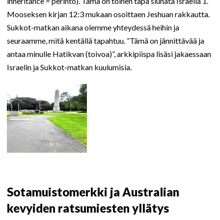
inheritance = perintö). Tämä on toinen tapa siunata Israelia 1.
Mooseksen kirjan 12:3 mukaan osoittaen Jeshuan rakkautta.
Sukkot-matkan aikana olemme yhteydessä heihin ja
seuraamme, mitä kentällä tapahtuu. ”Tämä on jännittävää ja
antaa minulle Hatikvan (toivoa)”, arkkipiispa lisäsi jakaessaan
Israelin ja Sukkot-matkan kuulumisia.
Sotamuistomerkki ja Australian
kevyiden ratsumiesten yllätys