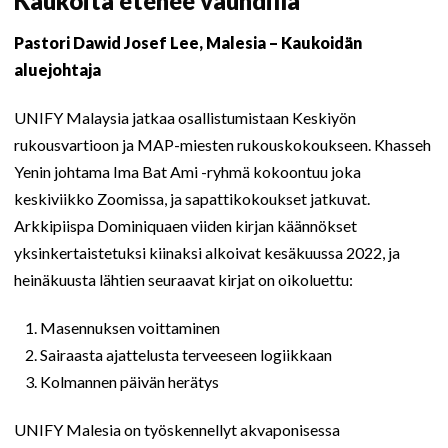
Kaukoitä etenee vauhdilla
Pastori Dawid Josef Lee, Malesia – Kaukoidän
aluejohtaja
UNIFY Malaysia jatkaa osallistumistaan Keskiyön
rukousvartioon ja MAP-miesten rukouskokoukseen. Khasseh
Yenin johtama Ima Bat Ami -ryhmä kokoontuu joka
keskiviikko Zoomissa, ja sapattikokoukset jatkuvat.
Arkkipiispa Dominiquaen viiden kirjan käännökset
yksinkertaistetuksi kiinaksi alkoivat kesäkuussa 2022, ja
heinäkuusta lähtien seuraavat kirjat on oikoluettu:
Masennuksen voittaminen
Sairaasta ajattelusta terveeseen logiikkaan
Kolmannen päivän herätys
UNIFY Malesia on työskennellyt akvaponisessa