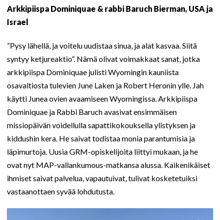
Arkkipiispa Dominiquae & rabbi Baruch Bierman, USA ja
Israel
”Pysy lähellä, ja voitelu uudistaa sinua, ja alat kasvaa. Siitä
syntyy ketjureaktio”. Nämä olivat voimakkaat sanat, jotka
arkkipiispa Dominiquae julisti Wyomingin kauniista
osavaltiosta tulevien June Laken ja Robert Heronin ylle. Jah
käytti Junea ovien avaamiseen Wyomingissa. Arkkipiispa
Dominiquae ja Rabbi Baruch avasivat ensimmäisen
missiopäivän voidellulla sapattikokouksella ylistyksen ja
kiddushin kera. He saivat todistaa monia parantumisia ja
läpimurtoja. Uusia GRM-opiskelijoita liittyi mukaan, ja he
ovat nyt MAP-vallankumous-matkansa alussa. Kaikenikäiset
ihmiset saivat palvelua, vapautuivat, tulivat kosketetuiksi
vastaanottaen syvää lohdutusta.