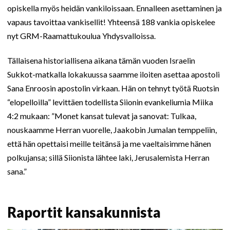
opiskella myös heidän vankiloissaan. Ennalleen asettaminen ja
vapaus tavoittaa vankisellit! Yhteensä 188 vankia opiskelee
nyt GRM-Raamattukoulua Yhdysvalloissa.
Tällaisena historiallisena aikana tämän vuoden Israelin
Sukkot-matkalla lokakuussa saamme iloiten asettaa apostoli
Sana Enroosin apostolin virkaan. Hän on tehnyt työtä Ruotsin
“elopelloilla” levittäen todellista Siionin evankeliumia Miika
4:2 mukaan: ”Monet kansat tulevat ja sanovat: Tulkaa,
nouskaamme Herran vuorelle, Jaakobin Jumalan temppeliin,
että hän opettaisi meille teitänsä ja me vaeltaisimme hänen
polkujansa; sillä Siionista lähtee laki, Jerusalemista Herran
sana.”
Raportit kansakunnista