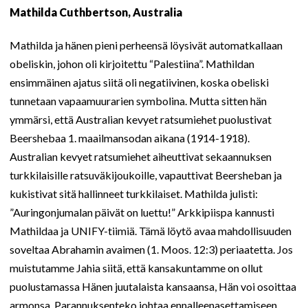
Mathilda Cuthbertson, Australia
Mathilda ja hänen pieni perheensä löysivät automatkallaan
obeliskin, johon oli kirjoitettu “Palestiina”. Mathildan
ensimmäinen ajatus siitä oli negatiivinen, koska obeliski
tunnetaan vapaamuurarien symbolina. Mutta sitten hän
ymmärsi, että Australian kevyet ratsumiehet puolustivat
Beershebaa 1. maailmansodan aikana (1914-1918).
Australian kevyet ratsumiehet aiheuttivat sekaannuksen
turkkilaisille ratsuväkijoukoille, vapauttivat Beersheban ja
kukistivat sitä hallinneet turkkilaiset. Mathilda julisti:
”Auringonjumalan päivät on luettu!” Arkkipiispa kannusti
Mathildaa ja UNIFY-tiimiä. Tämä löytö avaa mahdollisuuden
soveltaa Abrahamin avaimen (1. Moos. 12:3) periaatetta. Jos
muistutamme Jahia siitä, että kansakuntamme on ollut
puolustamassa Hänen juutalaista kansaansa, Hän voi osoittaa
armonsa. Parannuksenteko johtaa ennalleenasettamiseen.