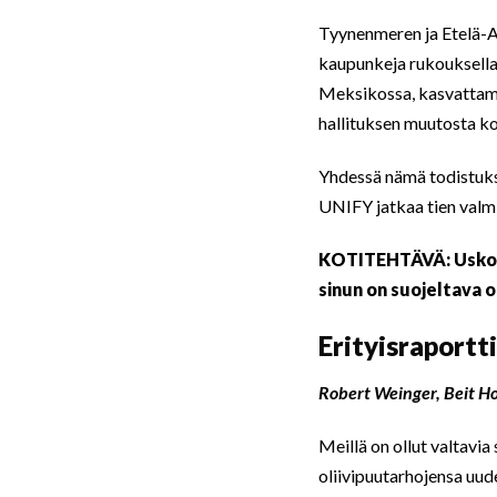
Tyynenmeren ja Etelä-Am
kaupunkeja rukouksella 
Meksikossa, kasvattama
hallituksen muutosta ko
Yhdessä nämä todistukse
UNIFY jatkaa tien valm
KOTITEHTÄVÄ: Usko e
sinun on suojeltava o
Erityisraportti
Robert Weinger, Beit H
Meillä on ollut valtavia
oliivipuutarhojensa uud