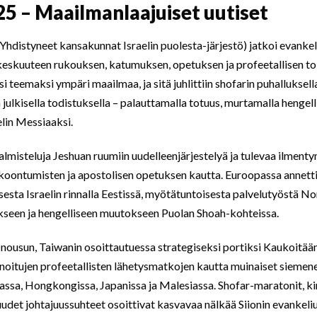
5 – Maailmanlaajuiset uutiset
hdistyneet kansakunnat Israelin puolesta-järjestö) jatkoi evankel
keskuuteen rukouksen, katumuksen, opetuksen ja profeetallisen to
 teemaksi ympäri maailmaa, ja sitä juhlittiin shofarin puhalluksella, 
 julkisella todistuksella – palauttamalla totuus, murtamalla hengell
elin Messiaaksi.
valmisteluja Jeshuan ruumiin uudelleenjärjestelyä ja tulevaa ilment
oontumisten ja apostolisen opetuksen kautta. Euroopassa annettii
esta Israelin rinnalla Eestissä, myötätuntoisesta palvelutyöstä No
kseen ja hengelliseen muutokseen Puolan Shoah-kohteissa.
nousun, Taiwanin osoittautuessa strategiseksi portiksi Kaukoitään.
noitujen profeetallisten lähetysmatkojen kautta muinaiset siemene
nassa, Hongkongissa, Japanissa ja Malesiassa. Shofar-maratonit, kir
udet johtajuussuhteet osoittivat kasvavaa nälkää Siionin evankel