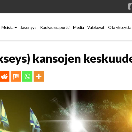
Meistä
Jäsenyys
Kuukausiraportti
Media
Valokuvat
Ota yhteyttä
kseys) kansojen keskuud