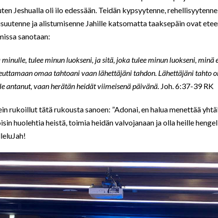
uten Jeshualla oli ilo edessään. Teidän kypsyytenne, rehellisyytenne
isuutenne ja alistumisenne Jahille katsomatta taaksepäin ovat eteen
missa sanotaan:
minulle, tulee minun luokseni, ja sitä, joka tulee minun luokseni, minä 
oteuttamaan omaa tahtoani vaan lähettäjäni tahdon. Lähettäjäni tahto 
lle antanut, vaan herätän heidät viimeisenä päivänä.
Joh. 6:37-39 RK
sein rukoillut tätä rukousta sanoen: ”Adonai, en halua menettää yhtäk
isin huolehtia heistä, toimia heidän valvojanaan ja olla heille hengell
leluJah!