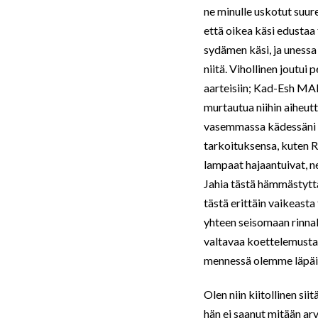
ne minulle uskotut suure
että oikea käsi edustaa
sydämen käsi, ja unessa 
niitä. Vihollinen joutu
aarteisiin; Kad-Esh MAP 
murtautua niihin aiheut
vasemmassa kädessäni ole
tarkoituksensa, kuten R
lampaat hajaantuivat, ne
Jahia tästä hämmästyttä
tästä erittäin vaikeasta 
yhteen seisomaan rinnal
valtavaa koettelemusta.
mennessä olemme läpäis
Olen niin kiitollinen si
hän ei saanut mitään ar