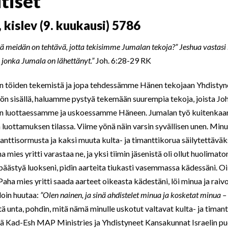
tiset
 kislev (9. kuukausi) 5786
ä meidän on tehtävä, jotta tekisimme Jumalan tekoja?” Jeshua vastasi 
n, jonka Jumala on lähettänyt.”
Joh. 6:28-29 RK
n töiden tekemistä ja jopa tehdessämme Hänen tekojaan Yhdisty
stön sisällä, haluamme pystyä tekemään suurempia tekoja, joista J
n luottaessamme ja uskoessamme Häneen. Jumalan työ kuitenkaan
luottamuksen tilassa. Viime yönä näin varsin syvällisen unen. Minul
manttisormusta ja kaksi muuta kulta- ja timanttikorua säilytettäväks
a mies yritti varastaa ne, ja yksi tiimin jäsenistä oli ollut huolimato
 päästyä luokseni, pidin aarteita tiukasti vasemmassa kädessäni. O
aha mies yritti saada aarteet oikeasta kädestäni, löi minua ja raiv
loin huutaa:
”Olen nainen, ja sinä ahdistelet minua ja kosketat minua – s
ätä unta, pohdin, mitä nämä minulle uskotut valtavat kulta- ja timant
että Kad-Esh MAP Ministries ja Yhdistyneet Kansakunnat Israelin puo