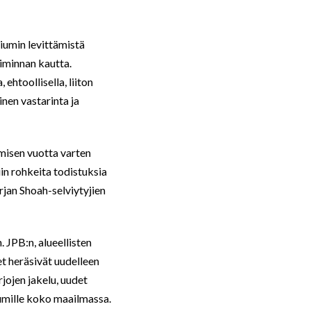
iumin levittämistä
iminnan kautta.
ehtoollisella, liiton
inen vastarinta ja
ymisen vuotta varten
n rohkeita todistuksia
rjan Shoah-selviytyjien
 JPB:n, alueellisten
t heräsivät uudelleen
jojen jakelu, uudet
iumille koko maailmassa.