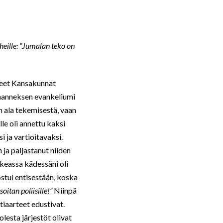
heille: ”Jumalan teko on
neet Kansakunnat
ohanneksen evankeliumi
 ala tekemisestä, vaan
le oli annettu kaksi
i ja vartioitavaksi.
n ja paljastanut niiden
ikeassa kädessäni oli
ostui entisestään, koska
oitan poliisille!”
Niinpä
tiaarteet edustivat.
lesta järjestöt olivat