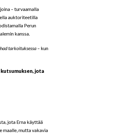
joina – turvaamalla
la auktoriteetilla
odistamalla Perun
salemin kanssa.
chad tarkoituksessa
– kun
 kutsumuksen, jota
sta, jota Erna käyttää
le maalle, mutta vakavia