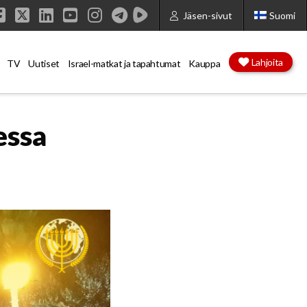
Jäsen-sivut
Suomi
Facebook
X
LinkedIn
YouTube
Instagram
Lahjoita
TV
Uutiset
Israel-matkat ja tapahtumat
Kauppa
essa