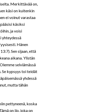
liselta. Merkittävää on,
sen käsi on kuitenkin
nen ei voinut varastaa
pääsisi käsiksi
ihin, ja voisi
ni yhteydessä
 fyysisesti. Hänen
 13:7). Sen sijaan, että
keana aikana. Ylistän
i. Olemme selviämässä
ä. Se kypsyys toi teidät
n läpäisemässä yhdessä
unut, mutta tähän
 niin pettyneenä, koska
Tämä on ilo, joka on