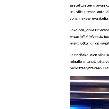
asetettu eteeni, aivan k
uskollisuutenne, antelia
Johanneksen evankeliu
Jokainen, jonka Isä antaa 
en ole tullut taivaasta t
niistä, jotka hän on minu
Ja tiedätkö, olen niin u
minulle antanut, jotta vo
menettää yhtäkään. Hal