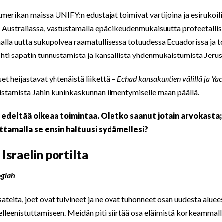
erikan maissa UNIFY:n edustajat toimivat vartijoina ja esirukoili
Australiassa, vastustamalla epäoikeudenmukaisuutta profeetallisel
lla uutta sukupolvea raamatullisessa totuudessa Ecuadorissa ja t
hti sapatin tunnustamista ja kansallista yhdenmukaistumista Jeru
t heijastavat yhtenäistä liikettä –
Echad kansakuntien välillä ja Ya
istamista Jahin kuninkaskunnan ilmentymiselle maan päällä.
deltää oikeaa toimintaa. Oletko saanut jotain arvokasta;
ttamalla se ensin haltuusi sydämellesi?
 Israelin portilta
oglah
 sateita, joet ovat tulvineet ja ne ovat tuhonneet osan uudesta aluee
elleenistuttamiseen. Meidän piti siirtää osa eläimistä korkeammal