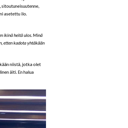
, sitoutuneisuutenne,
i asetettu ilo.
en ikinä heitä ulos. Minä
on, etten kadota yhtäkään
ään niistä, jotka olet
inen äiti. En halua