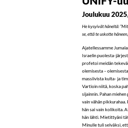
UNIFY-uu
Joulukuu 2025,
He kysyivät häneltä: ”Mit
se, että te uskotte hänee
Ajatellessamme Jumala
Israelin puolesta-järje
profetoi meidän tekevä
olemisesta – olemisesta 
massiivista kulta- ja ti
Vartioin niitä, koska pah
sijainnin. Pahan miehen
vain vähän pikkurahaa. P
hän sai vain kolikoita. A
hän lähti. Mietittyäni t
Minulle tuli selväksi, 