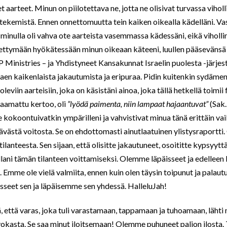
t aarteet. Minun on piilotettava ne, jotta ne olisivat turvassa vihol
 tekemistä. Ennen onnettomuutta tein kaiken oikealla kädelläni. Va
minulla oli vahva ote aarteista vasemmassa kädessäni, eikä viholli
i pettymään hyökätessään minun oikeaan käteeni, luullen pääsevänsä 
Ministries – ja Yhdistyneet Kansakunnat Israelin puolesta -järjestö
taen kaikenlaista jakautumista ja eripuraa. Pidin kuitenkin sydäme
viin aarteisiin, joka on käsistäni ainoa, joka tällä hetkellä toimii
aamattu kertoo, oli
”lyödä paimenta, niin lampaat hajaantuvat”
(Sak.
 kokoontuivatkin ympärilleni ja vahvistivat minua tänä erittäin vai
västä voitosta. Se on ehdottomasti ainutlaatuinen ylistysraportt
tilanteesta. Sen sijaan, että olisitte jakautuneet, osoititte kypsyytt
lani tämän tilanteen voittamiseksi. Olemme läpäisseet ja edellee
 Emme ole vielä valmiita, ennen kuin olen täysin toipunut ja palaut
seet sen ja läpäisemme sen yhdessä. HalleluJah!
itä, että varas, joka tuli varastamaan, tappamaan ja tuhoamaan, lähti
vokasta. Se saa minut iloitsemaan! Olemme puhuneet paljon ilosta. 