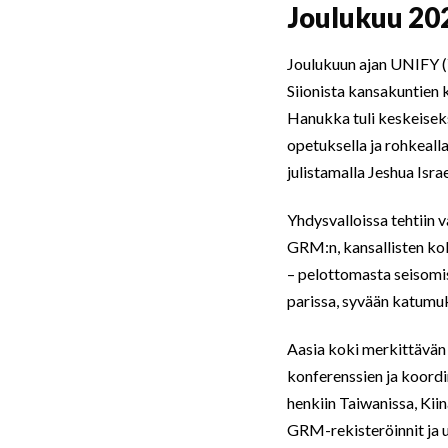
Joulukuu 202
Joulukuun ajan UNIFY (Y
Siionista kansakuntien 
Hanukka tuli keskeiseksi
opetuksella ja rohkealla
julistamalla Jeshua Isra
Yhdysvalloissa tehtiin 
GRM:n, kansallisten kok
– pelottomasta seisomis
parissa, syvään katumu
Aasia koki merkittävän 
konferenssien ja koordi
henkiin Taiwanissa, Kii
GRM-rekisteröinnit ja u