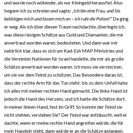
und wurde noch wütender, als nur Kleingeld herausfiel. Also
begann ich zu schreien und sagte:
„Ich bin eine Frau, und Sie
belästigen mich und fassen mich an – ich rufe die Polizei!“
Da ging
er weg. Als ich über diesen Traum nachdachte, überlegte ich,
was diese riesigen Schätze aus Gold und Diamanten, die mir
anvertraut worden waren, bedeuteten. Und dann war mir
natürlich klar, dass es sich um Kad-Esh MAP Ministries und
die Vereinten Nationen für Israel handelte, die mir als große
Schätze anvertraut worden waren. Ich muss sie verstecken,
um sie vor dem Feind zu schützen. Das Besondere daran ist,
dass der rechte Arm für das Tun steht; bis zu dem Unfall habe
ich alles mit meiner rechten Hand gemacht. Die linke Hand ist
jedoch die Hand des Herzens, und ich hatte die Schätze dort,
in meiner linken Hand, fest im Griff. So konnte der Feind sie
nicht stehlen, verstehen Sie? Der Feind war enttäuscht, weil er
dachte, wenn er meine rechte Hand angreifen würde, die für
mein Handeln steht, dann würde er an die Schätze gelangen,