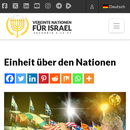
Deutsch
Facebook
X
LinkedIn
YouTube
Instagram
Nav
Einheit über den Nationen