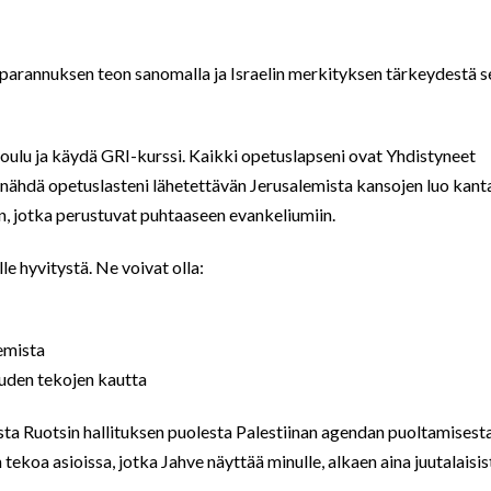
 parannuksen teon sanomalla ja Israelin merkityksen tärkeydestä 
oulu ja käydä GRI-kurssi. Kaikki opetuslapseni ovat Yhdistyneet
n nähdä opetuslasteni lähetettävän Jerusalemista kansojen luo kant
, jotka perustuvat puhtaaseen evankeliumiin.
le hyvitystä. Ne voivat olla:
lemista
uden tekojen kautta
ta Ruotsin hallituksen puolesta Palestiinan agendan puoltamisesta
tekoa asioissa, jotka Jahve näyttää minulle, alkaen aina juutalaisis