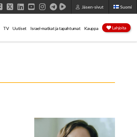
Jäsen-sivut
Suomi
Facebook
X
LinkedIn
YouTube
Instagram
Lahjoita
TV
Uutiset
Israel-matkat ja tapahtumat
Kauppa