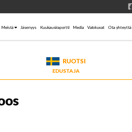
Meistä
Jäsenyys
Kuukausiraportti
Media
Valokuvat
Ota yhteyttä
RUOTSI
EDUSTAJA
oos