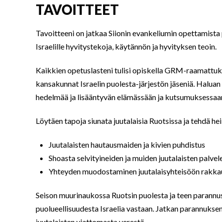
TAVOITTEET
Tavoitteeni on jatkaa Siionin evankeliumin opettamista
Israelille hyvitystekoja, käytännön ja hyvityksen teoin.
Kaikkien opetuslasteni tulisi opiskella GRM-raamattuk
kansakunnat Israelin puolesta-järjestön jäseniä. Halua
hedelmää ja lisääntyvän elämässään ja kutsumuksessaan
Löytäen tapoja siunata juutalaisia Ruotsissa ja tehdä heil
Juutalaisten hautausmaiden ja kivien puhdistus
Shoasta selvityineiden ja muiden juutalaisten palve
Yhteyden muodostaminen juutalaisyhteisöön rakka
Seison muurinaukossa Ruotsin puolesta ja teen parannus
puolueellisuudesta Israelia vastaan. Jatkan parannuksen 
juutalaisten viattomasta verestä.