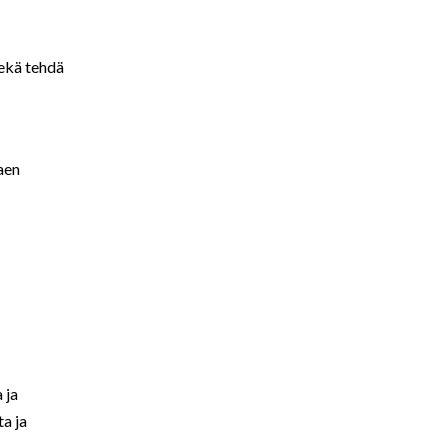
sekä tehdä
aen
 ja
ta ja