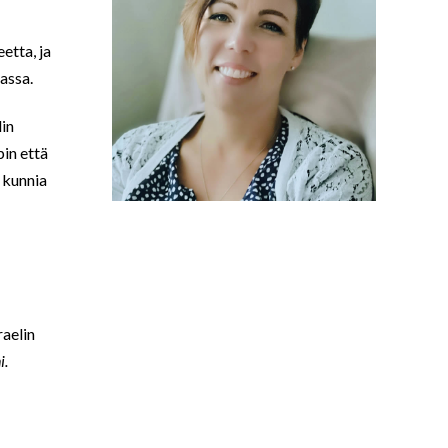
etta, ja
assa.
lin
in että
a kunnia
raelin
i.