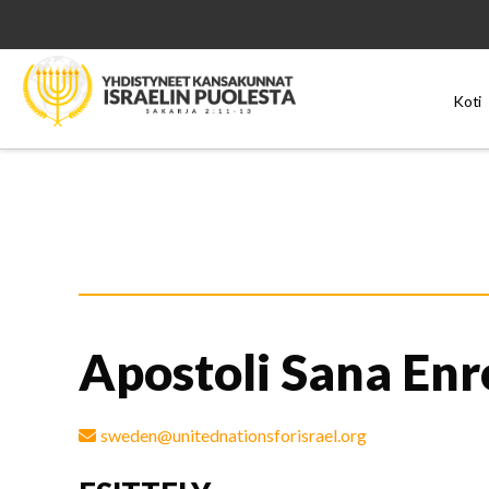
Koti
Apostoli Sana Enr
sweden@unitednationsforisrael.org