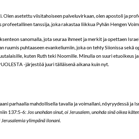
 Olen asetettu viisitahoiseen palveluvirkaan, olen apostoli ja profe
 profeetallinen tanssija, joka rakastaa liikkua Pyhän Hengen Voim
senteon sanomalla, jota seuraa ihmeet ja merkit ja opettaen Israe
 ruumis puhtaaseen evankeliumiin, joka on tehty Siionissa sekä op
utalaisille, kuten Ruth teki Noomille. Minulla on suuri etuoikeus j
A -järjestöä juuri tälläisenä aikana kuin nyt.
ani parhaalla mahdollisella tavalla ja voimallani, nöyryydessä ja Is
miin 137:5-6:
Jos unohdan sinut, oi Jerusalem, unohda sinä oikea käten
dä Jerusalemia ylimpänä ilonani.