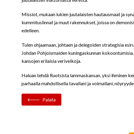
Missiot, mukaan lukien juutalaisten hautausmaat ja synago
kummituslinnat ja muut rakennukset, joissa on demonista 
edelleen.
Tulen ohjaamaan, johtaen ja delegoiden strategisia esiru
Johdan Pohjoismaiden kuningaskunnan kokoontumisia. Jo
kansojen erilaisia verivelkoja.
Haluan tehdä Ruotsista lammaskansan, yksi ihminen ker
parhaalla mahdollisella tavallani ja voimallani, nöyryyde
Palata