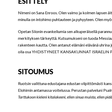
ESITTELY
Nimeni on Sana Enroos. Olen vaimo ja kolmen lapsen äiti.
minulla on intohimo puhtauteen ja pyhyyteen. Olen myös
Opetan Siionin evankeliumia sen alkuperäisellä parannuk
merkityksen tärkeyttä. Kutsumukseni on tuoda Messiaan
rakenteen kautta. Olen antanut elämäni elävänä uhrina ju
olla osa YHDISTYNEET KANSAKUNNAT ISRAELIN PUOLEST
SITOUMUS
Ruotsin valittuna edustajana edustan vilpittömästi kansa
Elohimin antamassa voitelussa. Perustan palveluni Psal
Tarttukoon kieleni kitalakeeni, ellen sinua muista, ellen pi