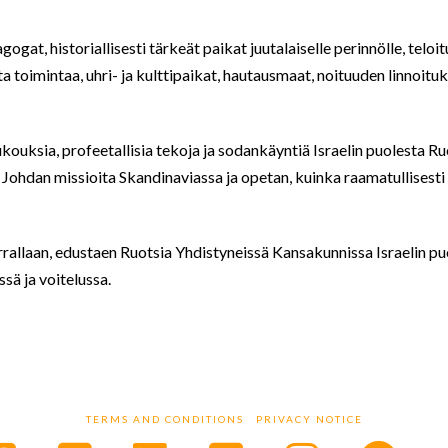
gat, historiallisesti tärkeät paikat juutalaiselle perinnölle, teloi
toimintaa, uhri- ja kulttipaikat, hautausmaat, noituuden linnoituks
kouksia, profeetallisia tekoja ja sodankäyntiä Israelin puolesta Ru
hdan missioita Skandinaviassa ja opetan, kuinka raamatullisesti 
rallaan, edustaen Ruotsia Yhdistyneissä Kansakunnissa Israelin pu
ssä ja voitelussa.
TERMS AND CONDITIONS
PRIVACY NOTICE