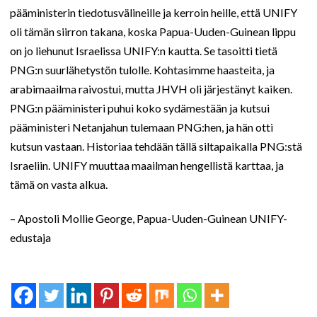
pääministerin tiedotusvälineille ja kerroin heille, että UNIFY
oli tämän siirron takana, koska Papua-Uuden-Guinean lippu
on jo liehunut Israelissa UNIFY:n kautta. Se tasoitti tietä
PNG:n suurlähetystön tulolle. Kohtasimme haasteita, ja
arabimaailma raivostui, mutta JHVH oli järjestänyt kaiken.
PNG:n pääministeri puhui koko sydämestään ja kutsui
pääministeri Netanjahun tulemaan PNG:hen, ja hän otti
kutsun vastaan. Historiaa tehdään tällä siltapaikalla PNG:stä
Israeliin. UNIFY muuttaa maailman hengellistä karttaa, ja
tämä on vasta alkua.
– Apostoli Mollie George, Papua-Uuden-Guinean UNIFY-
edustaja