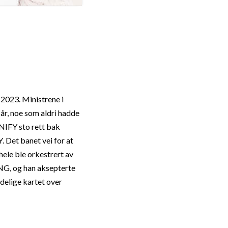
2023. Ministrene i
 år, noe som aldri hadde
UNIFY sto rett bak
. Det banet vei for at
ele ble orkestrert av
NG, og han aksepterte
ndelige kartet over