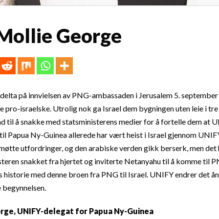
Mollie George
 delta på innvielsen av PNG-ambassaden i Jerusalem 5. september 
 pro-israelske. Utrolig nok ga Israel dem bygningen uten leie i tre
and til å snakke med statsministerens medier for å fortelle dem at 
 til Papua Ny-Guinea allerede har vært heist i Israel gjennom UNIFY
tte utfordringer, og den arabiske verden gikk berserk, men det h
ren snakket fra hjertet og inviterte Netanyahu til å komme til P
es historie med denne broen fra PNG til Israel. UNIFY endrer det å
e begynnelsen.
orge, UNIFY-delegat for Papua Ny-Guinea