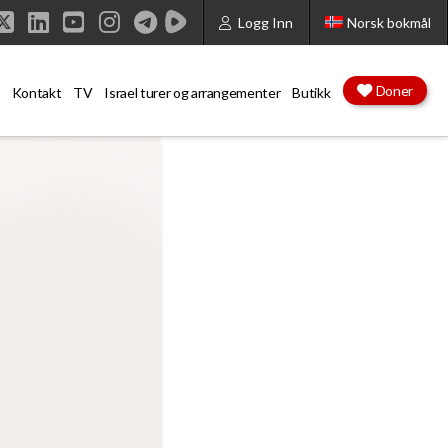
Logg Inn
Norsk bokmål
cebook
X
LinkedIn
YouTube
Instagram
Doner
Kontakt
TV
Israel turer og arrangementer
Butikk