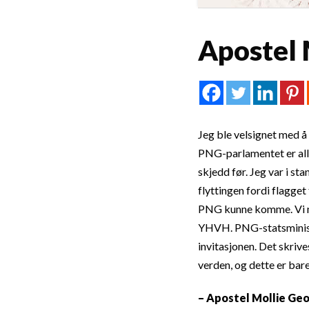
Apostel 
Jeg ble velsignet med å
PNG-parlamentet er alle
skjedd før. Jeg var i st
flyttingen fordi flagget
PNG kunne komme. Vi mø
YHVH. PNG-statsministe
invitasjonen. Det skriv
verden, og dette er bar
– Apostel Mollie Ge