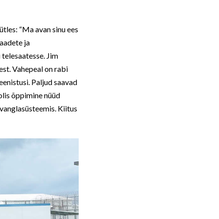
 ütles: “Ma avan sinu ees
saadete ja
telesaatesse. Jim
est. Vahepeal on rabi
eenistusi. Paljud saavad
olis õppimine nüüd
vanglasüsteemis. Kiitus