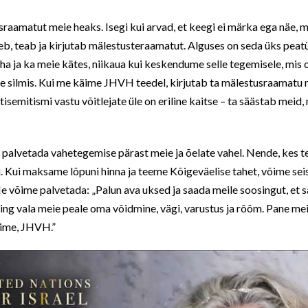
aamatut meie heaks. Isegi kui arvad, et keegi ei märka ega näe, mid
eb, teab ja kirjutab mälestusteraamatut. Alguses on seda üks pe
a ja ka meie kätes, niikaua kui keskendume selle tegemisele, mis 
ste silmis. Kui me käime JHVH teedel, kirjutab ta mälestusraamatu 
semitismi vastu võitlejate üle on eriline kaitse – ta säästab meid,
g palvetada vahetegemise pärast meie ja õelate vahel. Nende, kes 
i. Kui maksame lõpuni hinna ja teeme Kõigeväelise tahet, võime seis
Me võime palvetada: „Palun ava uksed ja saada meile soosingut, et
ning vala meie peale oma võidmine, vägi, varustus ja rõõm. Pane me
nime, JHVH.”