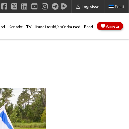
Logi sisse
Eesti
Facebook
X
LinkedIn
YouTube
Instagram
Anneta
tod
Kontakt
TV
Iisraeli reisid ja sündmused
Pood