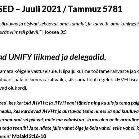
ED – Juuli 2021 / Tammuz 5781
 pöörduvad ja otsivad Jehoovat, oma Jumalat, ja Taavetit, oma kuningat
rde viimseil päevil!”
Hoosea 3:5
d UNIFY liikmed ja delegadid,
tamata kõigele vastuseisule. Niipalju kui me töötame rahvaste jaok
rahvad saaksid lammas-rahvaiks, siis samal ajal tegeleb JHVH Iisra
vad olukordi.
need, kes kartsid JHVH’t; ja JHVH pani tähele ning kuulis ja tema palg
eaks, kes kardavad JHVH’t ja austavad tema nime! Ja nad kuuluva
 eraomand sel päeval, mille ma valmistan! Ja ma olen neile armuli
teda teenib! Ja te näete jälle vahet õige ja õela vahel, selle vahel, 
teeni!”
Malaki 3:16-18