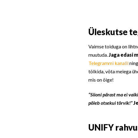
Üleskutse teg
Vaimse toiduga on lihtne
muutuda.
Jaga edasi m
Telegrammi kanalil
ning
tõlkida, võta meiega üh
mis on õige!
“Siioni pärast ma ei va
põleb otsekui tõrvik!”
Je
UNIFY rahvu