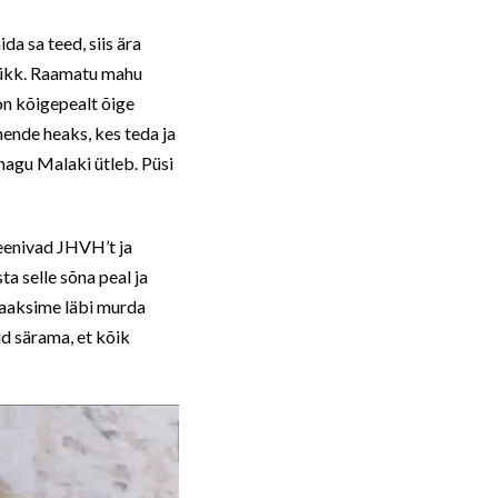
a sa teed, siis ära
atükk. Raamatu mahu
on kõigepealt õige
nende heaks, kes teda ja
 nagu Malaki ütleb. Püsi
teenivad JHVH’t ja
ta selle sõna peal ja
 saaksime läbi murda
id särama, et kõik