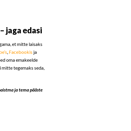
– jaga edasi
agama, et mitte laisaks
be’s
,
Facebookis
ja
 need oma emakeelde
si mitte tegemaks seda,
paistma ja tema pääste