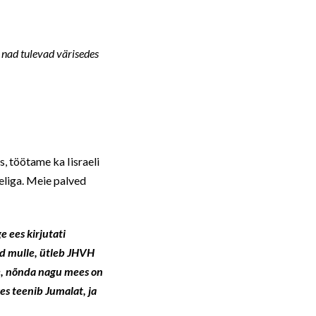
; nad tulevad värisedes
s, töötame ka Iisraeli
eliga. Meie palved
e ees kirjutati
d mulle, ütleb JHVH
ne, nõnda nagu mees on
kes teenib Jumalat, ja