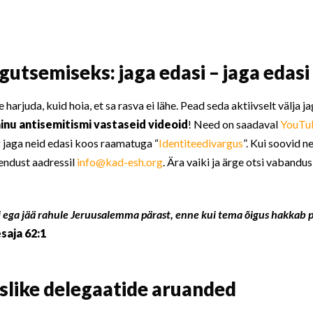
utsemiseks: jaga edasi – jaga edasi 
 harjuda, kuid hoia, et sa rasva ei lähe. Pead seda aktiivselt välja j
inu antisemitismi vastaseid videoid
! Need on saadaval
YouTu
 jaga neid edasi koos raamatuga “
Identiteedivargus
”. Kui soovid
endust aadressil
info@kad-esh.org
. Ära vaiki ja ärge otsi vabandu
iki ega jää rahule Jeruusalemma pärast, enne kui tema õigus hakkab 
saja 62:1
slike delegaatide aruanded