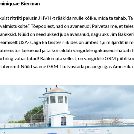
miniquae Bierman
uist ritriiti palusin JHVH-t rääkida mulle kõike, mida ta tahab. Ta
 valmistuksite.” Tõepoolest, nad on avanenud! Palvetasime, et tele
aneksid. Nüüd on need uksed juba avananud, nagu uks Jim Bakkeri 
amiselt USA-s, aga ka teistes riikides on umbes 1,6 miljardit inim
ateenistus laienenud ja ta korraldab vangidele igakuiseid shabati t
ud ning vabastatud! Rääkimata sellest, on vangidele GRM piibliko
platvormil. Nüüd saame GRM-i tutvustada peaaegu igas Ameerika 