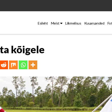
Esileht
Meist
Liikmelisus
Kuuaruanded
Fo
a kõigele