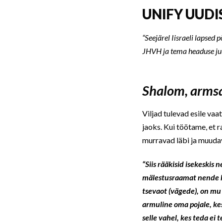
UNIFY UUDIS
“Seejärel Iisraeli lapsed
JHVH ja tema headuse juu
Shalom, armsa
Viljad tulevad esile vaa
jaoks. Kui töötame, et 
murravad läbi ja muuda
“Siis rääkisid isekeskis 
mälestusraamat nende h
tsevaot (vägede), on mu
armuline oma pojale, kes 
selle vahel, kes teda ei 