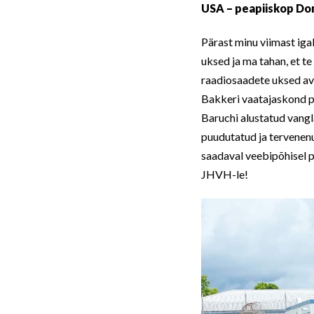
USA – peapiiskop Do
Pärast minu viimast igak
uksed ja ma tahan, et te
raadiosaadete uksed av
Bakkeri vaatajaskond pe
Baruchi alustatud vangl
puudutatud ja tervenen
saadaval veebipõhisel 
JHVH-le!