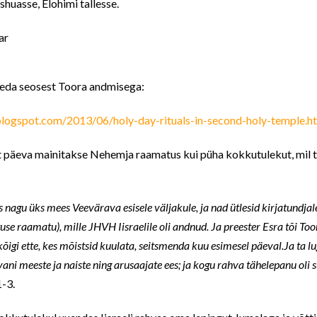
shuasse, Elohimi tallesse.
lugeda seosest Toora andmisega:
.blogspot.com/2013/06/holy-day-rituals-in-second-holy-temple.h
 päeva mainitakse Nehemja raamatus kui püha kokkutulekut, mil 
 nagu üks mees Veevärava esisele väljakule, ja nad ütlesid kirjatundjale
e raamatu), mille JHVH Iisraelile oli andnud. Ja preester Esra tõi Toor
 kõigi ette, kes mõistsid kuulata, seitsmenda kuu esimesel päeval.Ja ta 
ani meeste ja naiste ning arusaajate ees; ja kogu rahva tähelepanu oli
-3.