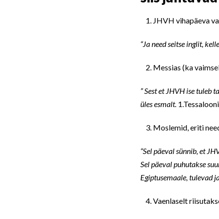
JHVH vihapäeva val
“Ja need seitse inglit, kel
Messias (ka vaimselt
” Sest et JHVH ise tuleb 
üles esmalt.
1.Tessalooni
Moslemid, eriti need,
“Sel päeval sünnib, et JHV
Sel päeval puhutakse suurt
Egiptusemaale, tulevad
Vaenlaselt riisutaks