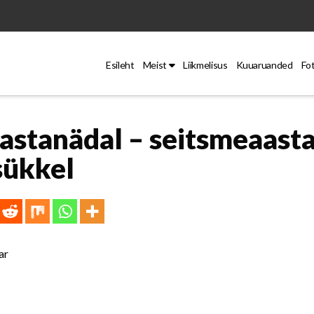
Esileht
Meist
Liikmelisus
Kuuaruanded
Fo
aastanädal – seitsmeaast
sükkel