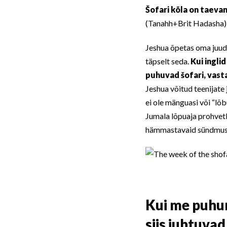
Šofari kõla on taevan
(Tanahh+Brit Hadasha)
Jeshua õpetas oma juudi 
täpselt seda.
Kui ingli
puhuvad šofari, vast
Jeshua võitud teenijate 
ei ole mänguasi või “lõb
Jumala lõpuaja prohvetl
hämmastavaid sündmusi 
Kui me puhum
siis juhtuvad