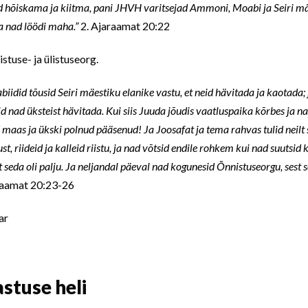
sid hõiskama ja kiitma, pani JHVH varitsejad Ammoni, Moabi ja Seiri mä
ja nad löödi maha.”
2. Ajaraamat 20:22
stuse- ja ülistuseorg.
idid tõusid Seiri mäestiku elanike vastu, et neid hävitada ja kaotada; j
asid nad üksteist hävitada. Kui siis Juuda jõudis vaatluspaika kõrbes ja n
d maas ja ükski polnud pääsenud! Ja Joosafat ja tema rahvas tulid neilt 
t, riideid ja kalleid riistu, ja nad võtsid endile rohkem kui nad suutsid
t seda oli palju. Ja neljandal päeval nad kogunesid Õnnistuseorgu, sest s
raamat 20:23-26
astuse heli