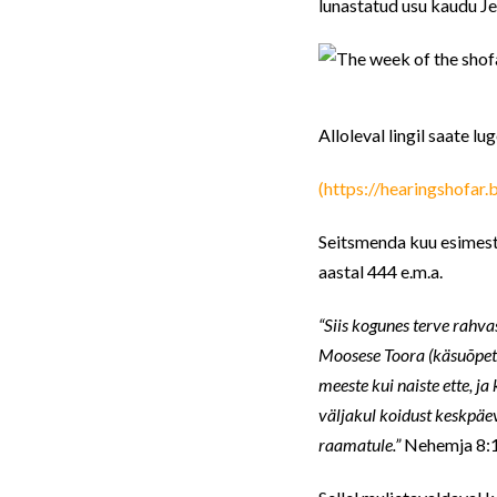
lunastatud usu kaudu Je
Alloleval lingil saate 
(https://hearingshofar
Seitsmenda kuu esimest
aastal 444 e.m.a.
“Siis kogunes terve rahvas
Moosese Toora (käsuõpetus
meeste kui naiste ette, ja
väljakul koidust keskpäev
raamatule.”
Nehemja 8:1