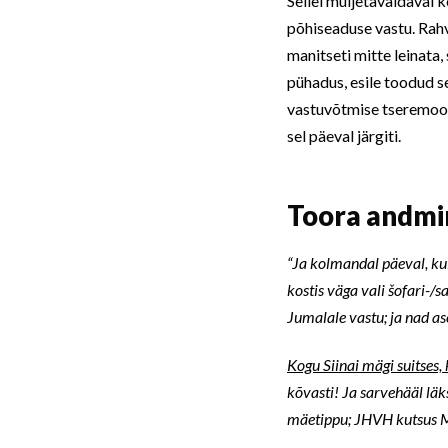
Sellel muljetavaldaval 
põhiseaduse vastu. Rahva
manitseti mitte leinata
pühadus, esile toodud se
vastuvõtmise tseremooni
sel päeval järgiti.
Toora andmin
“Ja kolmandal päeval, ku
kostis väga vali šofari-/s
Jumalale vastu; ja nad as
Kogu Siinai mägi suitses, 
kõvasti! Ja sarvehääl läk
mäetippu; JHVH kutsus M