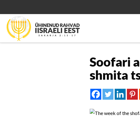
Soofari 
shmita t