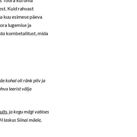
is Toora kui oma
est. Kuid rahvast
nda kuu esimese päeva
oora lugemise ja
sta
kombetalitust, mida
 kohal oli ränk pilv ja
ahva leerist välja
uits
, ja kogu mägi vabises
H laskus Siinai mäele,