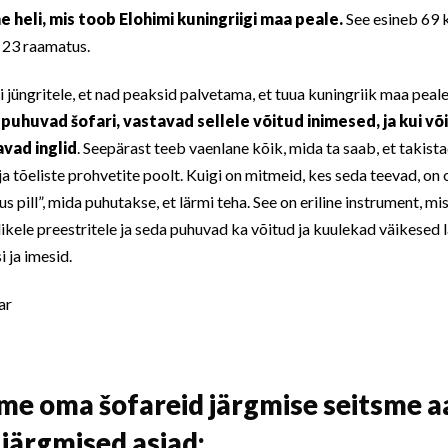
e heli, mis toob Elohimi kuningriigi maa peale.
See esineb 69 k
 23 raamatus.
jüngritele, et nad peaksid palvetama, et tuua kuningriik maa peale, 
d puhuvad šofari, vastavad sellele võitud inimesed, ja kui v
avad inglid
. Seepärast teeb vaenlane kõik, mida ta saab, et takist
ja tõeliste prohvetite poolt. Kuigi on mitmeid, kes seda teevad, on o
us pill”, mida puhutakse, et lärmi teha. See on eriline instrument, mi
ikele preestritele ja seda puhuvad ka võitud ja kuulekad väikesed
ja imesid.
e oma šofareid järgmise seitsme aa
 järgmised asjad: