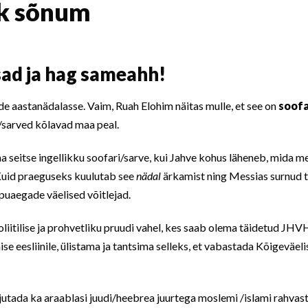
ik sõnum
ad ja hag sameahh!
 aastanädalasse. Vaim, Ruah Elohim näitas mulle, et see on
soofa
d/sarved kõlavad maa peal.
 seitse ingellikku soofari/sarve, kui Jahve kohus läheneb, mida me
 Kuid praeguseks kuulutab see
nädal
ärkamist ning Messias surnud 
õpuaegade väelised võitlejad.
liitilise ja prohvetliku pruudi vahel, kes saab olema täidetud JH
se eesliinile, ülistama ja tantsima selleks, et vabastada Kõigeväel
jutada ka araablasi juudi/heebrea juurtega moslemi /islami rahvaste