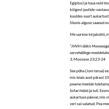
Egiptus) ja tuua neid te
kõigest juutide-vastasu
kuuldes suurt aukartust
Siionis alguse saanud e
Me uurime kirjakohti, m
“JHVH rääkis Moosesega, ö
sarvehäälega meeldetulet
3. Moosese 23:23-24
See püha (Jom terua) ee
mis leiab aset pärast 
peame meelde tuletama 
šofari hüüd ja tuli. Ee
aukartuse päeval, mis vi
veri sai valatud. Pea m