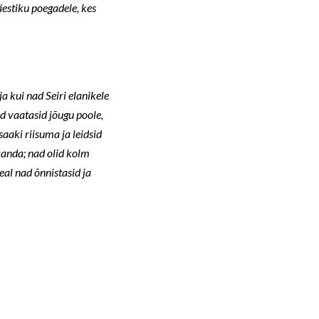
estiku poegadele, kes
a kui nad Seiri elanikele
ad vaatasid jõugu poole,
saaki riisuma ja leidsid
 kanda; nad olid kolm
eal nad õnnistasid ja