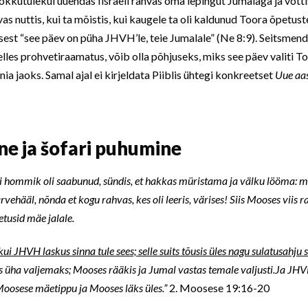
kokkutulekul uuendas Iisraeli rahvas oma lepingut Jumalaga ja võtt
s nuttis, kui ta mõistis, kui kaugele ta oli kaldunud Toora õpetust
, sest “see päev on püha JHVH’le, teie Jumalale” (Ne 8:9). Seitsme
lles prohvetiraamatus, võib olla põhjuseks, miks see päev valiti T
a jaoks. Samal ajal ei kirjeldata Piiblis ühtegi konkreetset
Uue aa
e ja šofari puhumine
i hommik oli saabunud, sündis, et hakkas müristama ja välku lööma: mäe
arvehääl, nõnda et kogu rahvas, kes oli leeris, värises! Siis Mooses viis r
etusid mäe jalale.
kui JHVH laskus sinna tule sees; selle suits tõusis üles nagu sulatusahju s
s üha valjemaks; Mooses rääkis ja Jumal vastas temale valjusti.Ja JHV
oosese mäetippu ja Mooses läks üles.”
2. Moosese 19:16-20