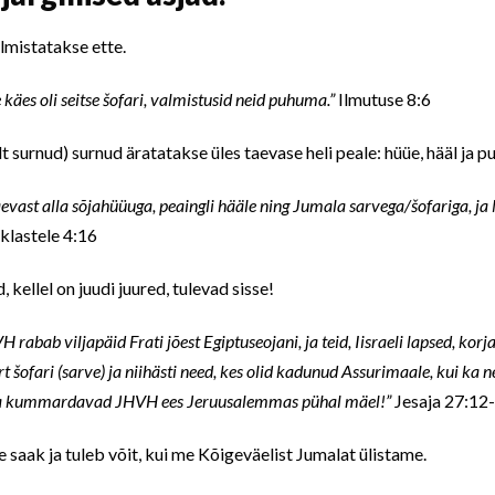
mistatakse ette.
le käes oli seitse šofari, valmistusid neid puhuma.”
Ilmutuse 8:6
 surnud) surnud äratatakse üles taevase heli peale: hüüe, hääl ja p
taevast alla sõjahüüuga, peaingli hääle ning Jumala sarvega/šofariga, j
klastele 4:16
 kellel on juudi juured, tulevad sisse!
H rabab viljapäid Frati jõest Egiptuseojani, ja teid, Iisraeli lapsed, ko
 šofari (sarve) ja niihästi need, kes olid kadunud Assurimaale, kui ka ne
 ja kummardavad JHVH ees Jeruusalemmas pühal mäel!”
Jesaja 27:12
e saak ja tuleb võit, kui me Kõigeväelist Jumalat ülistame.