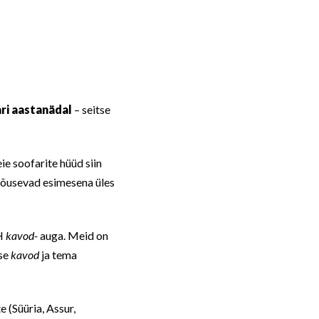
ri aastanädal
– seitse
ie soofarite hüüd siin
tõusevad esimesena üles
VH
kavod-
auga. Meid on
ise
kavod
ja tema
 (Süüria, Assur,