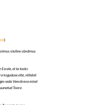
tml
)
toimus oluline sündmus
 Esrale, et ta tooks
a koguduse ette, niihästi
luges seda Veevärava esisel
 suunatud Toora