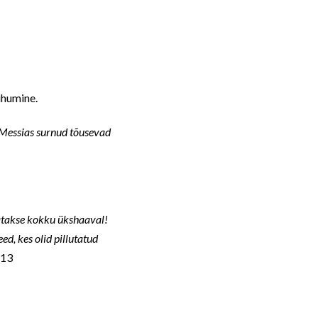
uhumine.
a Messias surnud tõusevad
rjatakse kokku ükshaaval!
ed, kes olid pillutatud
-13