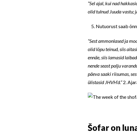
“Sel ajal, kui nad hakka
olid tulnud Juuda vastu; 
Nutuorust saab õnni
“Sest ammonlased ja moabi
olid lõpu teinud, siis ait
ennäe, siis lamasid laiba
nende seast palju varandus
päeva saaki riisumas, ses
ülistasid JHVH’d.”
2. Aja
Šofar on lun