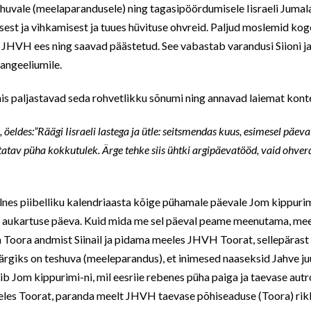
shuvale (meelaparandusele) ning tagasipöördumisele Iisraeli Jumala 
sest ja vihkamisest ja tuues hüvituse ohvreid. Paljud moslemid ko
 JHVH ees ning saavad päästetud. See vabastab varandusi Siioni j
vangeeliumile.
is paljastavad seda rohvetlikku sõnumi ning annavad laiemat konte
eldes:”Räägi Iisraeli lastega ja ütle: seitsmendas kuus, esimesel päeval,
atav püha kokkutulek. Ärge tehke siis ühtki argipäevatööd, vaid ohver
lnes piibelliku kalendriaasta kõige pühamale päevale Jom kippurim
10 aukartuse päeva. Kuid mida me sel päeval peame meenutama, m
Toora andmist Siinail ja pidama meeles JHVH Toorat, sellepäras
smärgiks on teshuva (meeleparandus), et inimesed naaseksid Jahve j
ib Jom kippurimi-ni, mil eesriie rebenes püha paiga ja taevase autro
eeles Toorat, paranda meelt JHVH taevase põhiseaduse (Toora) rik