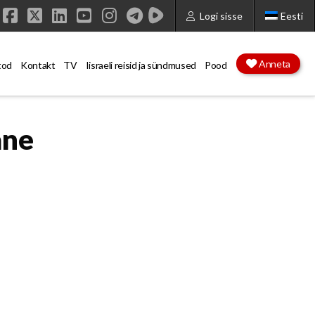
Logi sisse
Eesti
Facebook
X
LinkedIn
YouTube
Instagram
Anneta
tod
Kontakt
TV
Iisraeli reisid ja sündmused
Pood
ane