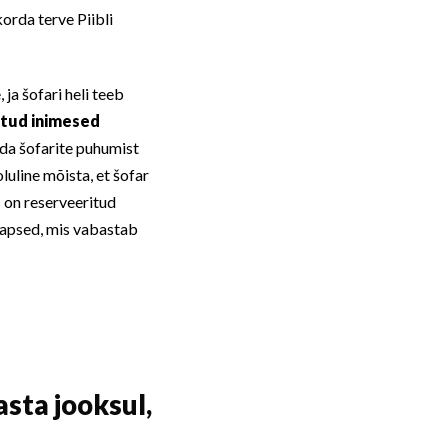
orda terve Piibli
ja šofari heli teeb
õitud inimesed
ada šofarite puhumist
luline mõista, et šofar
s on reserveeritud
 lapsed, mis vabastab
sta jooksul,