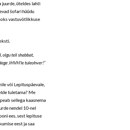
juurde, üteldes lahti
gevad šofari hüüdu
aoks vastuvõtlikkuse
ksti.
 olgu teil shabbat,
dage JHVH’le tuleohver!”
ile või Lepituspäevale,
eelde tuletama? Me
t peab sellega kaasnema
uurde nendel 10-nel
oni ees, sest lepituse
kumise eest ja saa