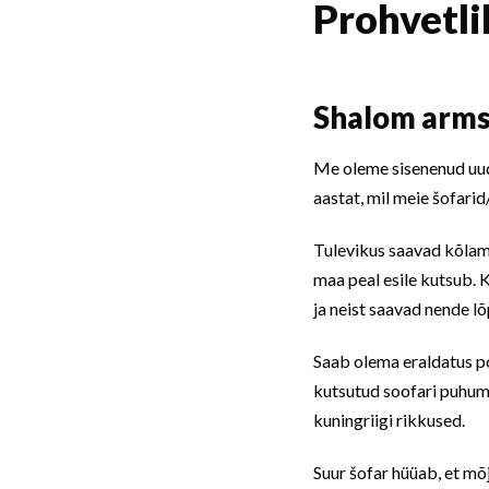
Prohvetl
Shalom arms
Me oleme sisenenud uude
aastat, mil meie šofari
Tulevikus saavad kõlama
maa peal esile kutsub.
ja neist saavad nende l
Saab olema eraldatus po
kutsutud soofari puhumi
kuningriigi rikkused.
Suur šofar hüüab, et mõ