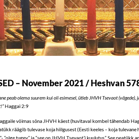
ED – November 2021 / Heshvan 57
vane
peab olema suurem kui oli esimesel, ütleb JHVH Tsevaot (vägede), j
!”
Haggai 2:9
Haggaile võimas sõna JHVH käest (huvitaval kombel tähendab Hag
tükk räägib tulevase koja hiilgusest (Eesti keeles – koja tulevane hi
 “olge tugev” ja “see on JHVH Tsevaot’i kuulutus”. See peatükk an