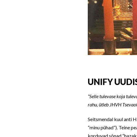
UNIFY UUDIS
“Selle tulevase koja tule
rahu, ütleb JHVH Tsevaot
Seitsmendal kuul anti 
“minu pühad”). Teine pea
korduvad sõnad “hazak”-