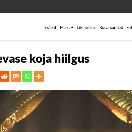
Esileht
Meist
Liikmelisus
Kuuaruanded
Fo
evase koja hiilgus