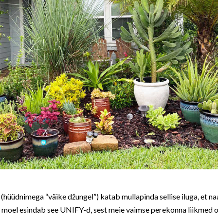
(hüüdnimega “väike džungel”) katab mullapinda sellise iluga, et n
moel esindab see UNIFY-d, sest meie vaimse perekonna liikmed on 