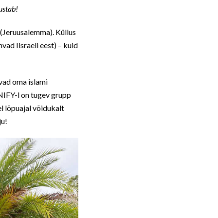
ustab!
i (Jeruusalemma). Küllus
vad Iisraeli eest) – kuid
uvad oma islami
 UNIFY-l on tugev grupp
l lõpuajal võidukalt
ju!