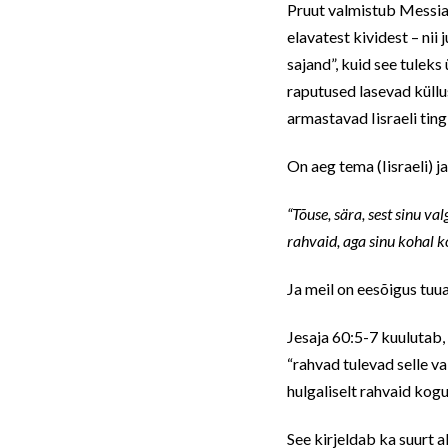
Pruut valmistub Messia t
elavatest kividest – nii
sajand”, kuid see tulek
raputused lasevad küllu
armastavad Iisraeli ting
On aeg tema (Iisraeli) j
“Tõuse, sära, sest sinu v
rahvaid, aga sinu kohal 
Ja meil on eesõigus tuu
Jesaja 60:5-7 kuulutab, 
“rahvad tulevad selle va
hulgaliselt rahvaid kog
See kirjeldab ka suurt a