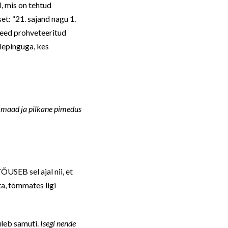
l, mis on tehtud
et: “21. sajand nagu 1.
Need prohveteeritud
lepinguga, kes
ab maad ja pilkane pimedus
ÕUSEB sel ajal nii, et
ata, tõmmates ligi
tuleb samuti.
Isegi nende