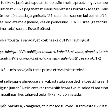
ulekuks ja pärast raputusi tuleb esile imeline pruut, hiilgav tempe
 juutidest kui ka paganatest. Meie teenistuses korratakse sageli laus
s ümber sõnastada järgmiselt: “21. sajand on suurem kui eelmine”! 
sel voolata meie (nende, kes on joondunud JHVH Iisraeliga tehtud 
imusteta) suunas Iisraeli pärast.
aoks “tõusta ja särada”, et kõik näeksid JHVH auhiilgust:
algus tuleb ja JHVH auhiilgus koidab su kohal! Sest vaata, pimedus kat
koidab JHVH ja sinu kohal nähakse tema auhiilgust!”
Jesaja 60:1-2
a kõik, mis on vajalik tema pulma ettevalmistusteks!
et selle suure pimeduse ajal vabastatakse aarded ja tõesti, Iisrael T
lguse juurde”. Neile antakse rahvuslik
hazak’i vaim
, mida ei saa eir
u maailmas, kes tahavad teda rikkalikult õnnistada.
lija’d. Salmid 4,5 räägivad, et inimesed tulevad JA rahvaste rikkus 