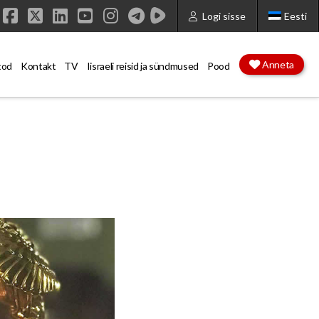
Logi sisse
Eesti
Facebook
X
LinkedIn
YouTube
Instagram
Anneta
tod
Kontakt
TV
Iisraeli reisid ja sündmused
Pood