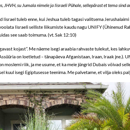
as, JHVH, su Jumala nimele ja Iisraeli Pühale, sellepärast et tema sind a
d Iisrael tuleb enne, kui Jeshua tuleb tagasi valitsema Jerushalaim
a voolata Iisraeli selliste liikumiste kaudu nagu UNIFY (Ühinenud Rah
kuidas see saab toimuma. (vt. Sak 12:10)
lgavast kojast”. Me näeme isegi araabia rahvaste tulekut, kes lahk
 Assüüria on loetletud – tänapäeva Afganistaan, Iraan, Iraak jne.).
on moslemi riik, ja me usume, et ka meie jüngrid Dubais võivad selle
sel kuul isegi Egiptusesse teenima. Me palvetame, et vilja oleks pal