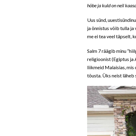
hõbe ja kuld on neil kaas
Uus sünd, uuestisündinu
ja õnnistus võib tulla j
me ei tea veel täpselt, 
Salm 7 räägib minu “hii
religioonist (Egiptus ja
liikmeid Malaisias, mis 
tõusta. Üks neist läheb 