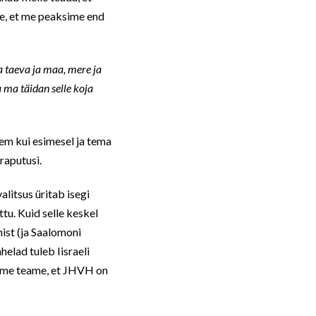
e, et me peaksime end
a taeva ja maa, mere ja
ma täidan selle koja
rem kui esimesel ja tema
raputusi.
alitsus üritab isegi
tu. Kuid selle keskel
ist (ja Saalomoni
elad tuleb Iisraeli
id me teame, et JHVH on