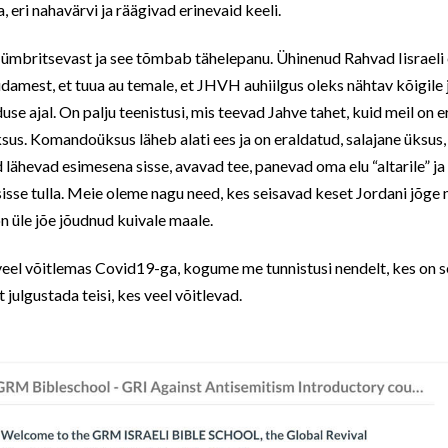
, eri nahavärvi ja räägivad erinevaid keeli.
mbritsevast ja see tõmbab tähelepanu. Ühinenud Rahvad Iisraeli e
amest, et tuua au temale, et JHVH auhiilgus oleks nähtav kõigile
e ajal. On palju teenistusi, mis teevad Jahve tahet, kuid meil on e
. Komandoüksus läheb alati ees ja on eraldatud, salajane üksus, m
lähevad esimesena sisse, avavad tee, panevad oma elu “altarile” ja 
isse tulla. Meie oleme nagu need, kes seisavad keset Jordani jõge 
on üle jõe jõudnud kuivale maale.
 veel võitlemas Covid19-ga, kogume me tunnistusi nendelt, kes on se
t julgustada teisi, kes veel võitlevad.