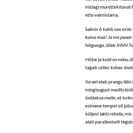
midagi murettekitavat
ette valmistama.
Salmis 6 tuleb see esile:
kuiva maa! Ja ma panen 
hiilgusega, ütleb JHVH T
Hõbe ja kuld on minu, ü
tagab selles kohas shal
Iisrael elab praegu läbi
mingisugust meditsiinil
öeldakse meile, et kol
esimene tempel oli juba
küljest lahti rebida, m
alati paralleelselt teg