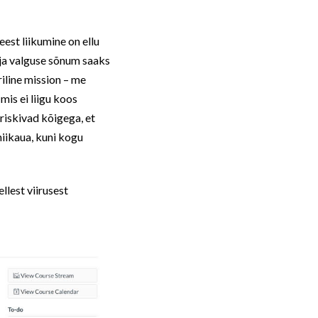
est liikumine on ellu
 ja valguse sõnum saaks
riline mission – me
is ei liigu koos
riskivad kõigega, et
niikaua, kuni kogu
llest viirusest