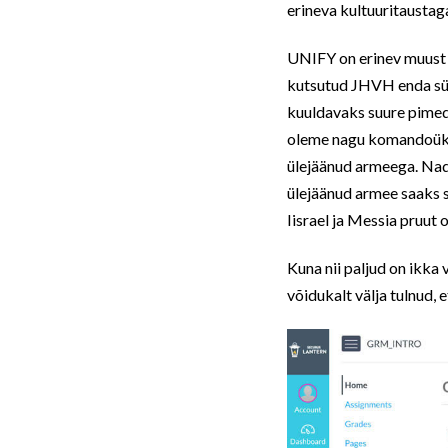
erineva kultuuritaustaga
UNIFY on erinev muust ü
kutsutud JHVH enda süd
kuuldavaks suure pimedus
oleme nagu komandoüksus
ülejäänud armeega. Nad 
ülejäänud armee saaks s
Iisrael ja Messia pruut 
Kuna nii paljud on ikka
võidukalt välja tulnud, e