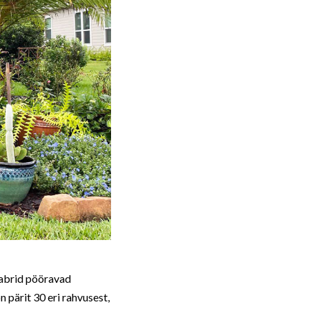
aabrid pööravad
pärit 30 eri rahvusest,