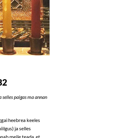
82
a selles paigas ma annan
gai heebrea keeles
ilgus) ja selles
nab meile teada, et