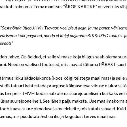
 hakkab toimuma. Tema manitsus “ÄRGE KARTKE” on veel üks vihj
 “
Sest nõnda ütleb JHVH Tsevaot: veel pisut aega, ja ma panen värisem
värisema kõik paganad, nõnda et kõigi paganate RIKKUSED tuuakse ja 
sevaot!
”
tleb Jahve. On öeldud, et selle viimase koja hiilgus saab olema suu
omi. Need on väelised tõotused, mis saavad täituma PÄRAST suuri 
 äärmuslikku hädaolukorda (koos kõigi teistega maailmas) ja selle v
ist diktatuuri kehtestada praeguse käimasoleva viiruse olukorra tõt
mas tempel – JHVH koda saab olema suurejoonelisem kui kaks eelm
 üsna suurejooneline!). See läheb palju maksta. Uue maailmakorra ah
is toob kaasa suure pimeduse ja meeleheite, mis katab rahvaid. Ku
utsemas, mis puudutab Jeshua ihu ja kogudust terves maailmas.