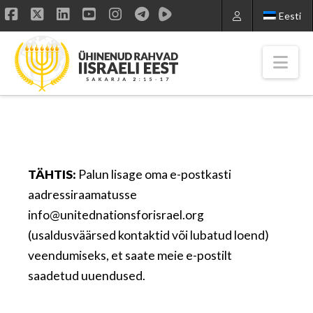
Eesti
Facebook
X
LinkedIn
YouTube
Instagram
Nav
TÄHTIS:
Palun lisage oma e-postkasti
aadressiraamatusse
info@unitednationsforisrael.org
(usaldusväärsed kontaktid või lubatud loend)
veendumiseks, et saate meie e-postilt
saadetud uuendused.