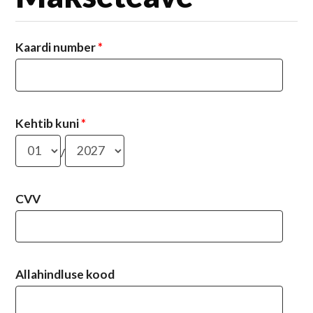
Kaardi number
*
Kehtib kuni
*
/
CVV
Allahindluse kood