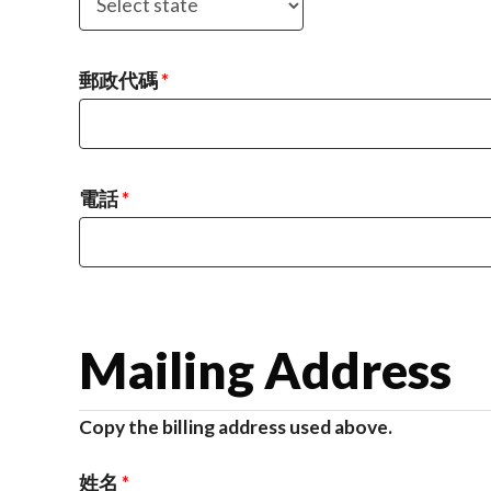
郵政代碼
*
電話
*
Mailing Address
Copy the billing address used above.
姓名
*