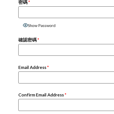
密碼
*
Show Password
確認密碼
*
Email Address
*
Confirm Email Address
*