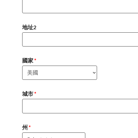
地址2
國家
*
城市
*
州
*