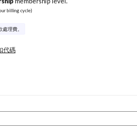
ship
membership level.
ur billing cycle)
付款處理費。
扣代碼