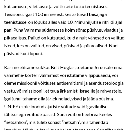
katsumuste, viletsuste ja võitlusete tõttu teenistuses.
Teisisõnu, igast 100 inimesest, kes astuvad täisajaga
teenistusse, on lõpuks alles vaid 10. Minu hiljutise ritriidi ajal
pani Püha Vaim mu südamesse kolm sõna: püsivus, visadus ja
pikaealisus. Paljud on kutsutud, kuid ainult vähesed on valitud.
Need, kes on valitud, on visad, püsivad ja pikaealised. Nad
püsivad kuni lõpuni.
Kas me ehitame sukkat Beit Hoglas, toetame Jeruusalemma
vahimehe-korteri valmimist või istutame viljapuuaedu, või
oleme missioonil võitluses antisemitismi ja asendusteoloogia
vastu, või missioonil, et tuua ärkamist Iisraelile ja rahvastele,
igal juhul tahame olla järjekindlad, visad ja jääda püsima.
UNIFY ei ole loodud ajutiste võitude vaid igavikulise
tähtsusega võitude pärast. Sõna võit on heebrea keeles
“netsahhon”, mis tuleb sõnast “netsahh”, mis tähendab
igavikku. Võidu ja igaviku vahel on otsene seos. See tähendab,