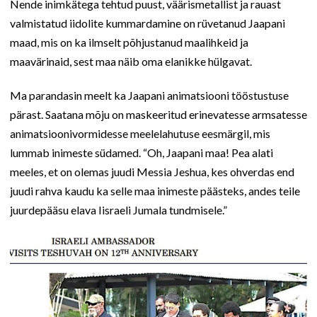
Nende inimkätega tehtud puust, väärismetallist ja rauast
valmistatud iidolite kummardamine on rüvetanud Jaapani
maad, mis on ka ilmselt põhjustanud maalihkeid ja
maavärinaid, sest maa näib oma elanikke hülgavat.
Ma parandasin meelt ka Jaapani animatsiooni tööstustuse
pärast. Saatana mõju on maskeeritud erinevatesse armsatesse
animatsioonivormidesse meelelahutuse eesmärgil, mis
lummab inimeste südamed. “Oh, Jaapani maa! Pea alati
meeles, et on olemas juudi Messia Jeshua, kes ohverdas end
juudi rahva kaudu ka selle maa inimeste päästeks, andes teile
juurdepääsu elava Iisraeli Jumala tundmisele.”