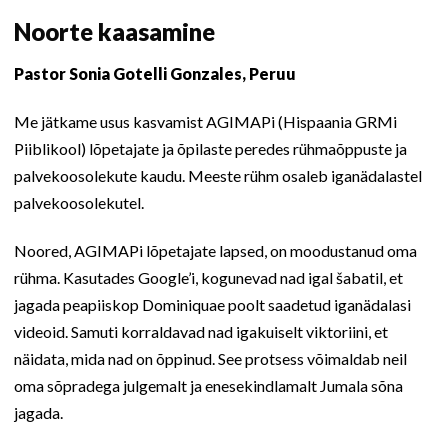
Noorte kaasamine
Pastor Sonia Gotelli Gonzales, Peruu
Me jätkame usus kasvamist AGIMAPi (Hispaania GRMi
Piiblikool) lõpetajate ja õpilaste peredes rühmaõppuste ja
palvekoosolekute kaudu. Meeste rühm osaleb iganädalastel
palvekoosolekutel.
Noored, AGIMAPi lõpetajate lapsed, on moodustanud oma
rühma. Kasutades Google’i, kogunevad nad igal šabatil, et
jagada peapiiskop Dominiquae poolt saadetud iganädalasi
videoid. Samuti korraldavad nad igakuiselt viktoriini, et
näidata, mida nad on õppinud. See protsess võimaldab neil
oma sõpradega julgemalt ja enesekindlamalt Jumala sõna
jagada.