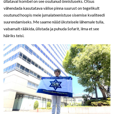
üllataval kombel on see osutunud õnnistuseks. Otsus
vähendada kasutatava välise pinna suurust on tegelikult
osutunud hoopis meie jumalateenistuse sisemise kvaliteedi
suurendamiseks. Me saame nüüd üksteisele lähemale tulla,
vabamalt rääkida, ülistada ja puhuda šofarit, ilma et see
häiriks teisi.