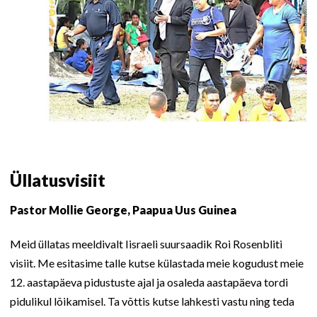
Üllatusvisiit
Pastor Mollie George, Paapua Uus Guinea
Meid üllatas meeldivalt Iisraeli suursaadik Roi Rosenbliti
visiit. Me esitasime talle kutse külastada meie kogudust meie
12. aastapäeva pidustuste ajal ja osaleda aastapäeva tordi
pidulikul lõikamisel. Ta võttis kutse lahkesti vastu ning teda