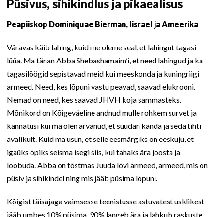
Püsivus, sihikindlus ja pikaealisus
Peapiiskop Dominiquae Bierman, Iisrael ja Ameerika
Väravas käib lahing, kuid me oleme seal, et lahingut tagasi
lüüa. Ma tänan Abba Shebashamaim’i, et need lahingud ja ka
tagasilöögid sepistavad meid kui meeskonda ja kuningriigi
armeed. Need, kes lõpuni vastu peavad, saavad elukrooni.
Nemad on need, kes saavad JHVH koja sammasteks.
Mõnikord on Kõigeväeline andnud mulle rohkem survet ja
kannatusi kui ma olen arvanud, et suudan kanda ja seda tihti
avalikult. Kuid ma usun, et selle eesmärgiks on eeskuju, et
igaüks õpiks seisma isegi siis, kui tahaks ära joosta ja
loobuda. Abba on tõstmas Juuda lõvi armeed, armeed, mis on
püsiv ja sihikindel ning mis jääb püsima lõpuni.
Kõigist täisajaga vaimsesse teenistusse astuvatest usklikest
jääb umbes 10% püsima. 90% langeb ära ja lahkub raskuste,