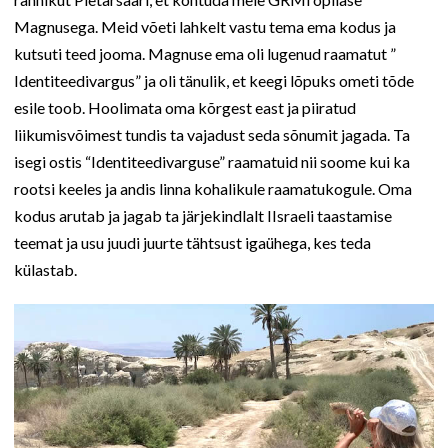
Magnusega. Meid võeti lahkelt vastu tema ema kodus ja
kutsuti teed jooma. Magnuse ema oli lugenud raamatut ”
Identiteedivargus” ja oli tänulik, et keegi lõpuks ometi tõde
esile toob. Hoolimata oma kõrgest east ja piiratud
liikumisvõimest tundis ta vajadust seda sõnumit jagada. Ta
isegi ostis “Identiteedivarguse” raamatuid nii soome kui ka
rootsi keeles ja andis linna kohalikule raamatukogule. Oma
kodus arutab ja jagab ta järjekindlalt IIsraeli taastamise
teemat ja usu juudi juurte tähtsust igaühega, kes teda
külastab.