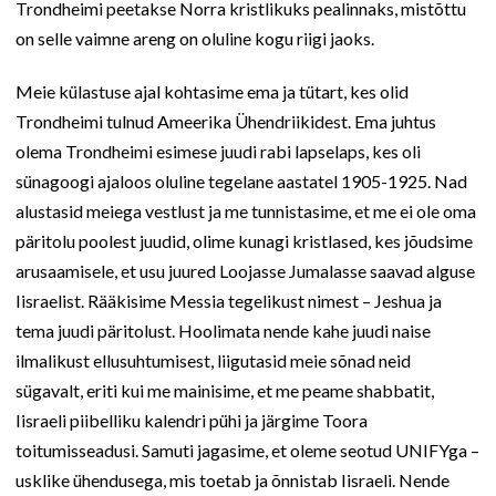
Trondheimi peetakse Norra kristlikuks pealinnaks, mistõttu
on selle vaimne areng on oluline kogu riigi jaoks.
Meie külastuse ajal kohtasime ema ja tütart, kes olid
Trondheimi tulnud Ameerika Ühendriikidest. Ema juhtus
olema Trondheimi esimese juudi rabi lapselaps, kes oli
sünagoogi ajaloos oluline tegelane aastatel 1905-1925. Nad
alustasid meiega vestlust ja me tunnistasime, et me ei ole oma
päritolu poolest juudid, olime kunagi kristlased, kes jõudsime
arusaamisele, et usu juured Loojasse Jumalasse saavad alguse
Iisraelist. Rääkisime Messia tegelikust nimest – Jeshua ja
tema juudi päritolust. Hoolimata nende kahe juudi naise
ilmalikust ellusuhtumisest, liigutasid meie sõnad neid
sügavalt, eriti kui me mainisime, et me peame shabbatit,
Iisraeli piibelliku kalendri pühi ja järgime Toora
toitumisseadusi. Samuti jagasime, et oleme seotud UNIFYga –
usklike ühendusega, mis toetab ja õnnistab Iisraeli. Nende