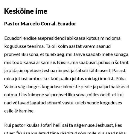
Kesköine ime
Pastor Marcelo Corral, Ecuador
Ecuadori endise asepresidendi abikaasa kutsus mind oma
kogudusse teenima. Ta oli kolm aastat varem saanud
prohvetliku sõna, et tuleb aeg, mil Jahve saadab mehe sõnaga,
mis toob kaasa ärkamise. Niisiis, ma saabusin, puhusin šofarit
ja pidasin õpetuse Jeshua nimest ja šabati tähtsusest. Pärast
minu jutlust umbes kesköö paiku juhtus midagi imelist. Püha
Vaimu vägi langes koguduse inimeste peale ja paljud hakkasid
nutma. Üks inimene sai prohvetliku sõna, milles öeldi, et kui
nad võtavad jagatud sõnumi vastu, tuleb nende koguduses
esile ärkamine.
Kui pastor kuulas šofari heli, sai ta nägemuse Jeshuast, kes
ütles: “Kui sa kuuletud täna räägitud sõnumile, siis saad näha