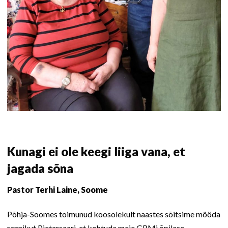
Kunagi ei ole keegi liiga vana, et
jagada sõna
Pastor Terhi Laine, Soome
Põhja-Soomes toimunud koosolekult naastes sõitsime mööda
rannikut Pietarsaari, et kohtuda meie GRMi õpilase