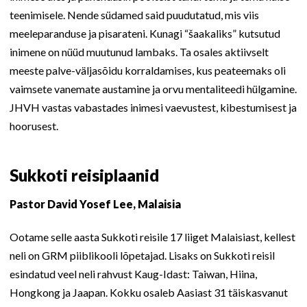
teenimisele. Nende südamed said puudutatud, mis viis
meeleparanduse ja pisarateni. Kunagi “šaakaliks” kutsutud
inimene on nüüd muutunud lambaks. Ta osales aktiivselt
meeste palve-väljasõidu korraldamises, kus peateemaks oli
vaimsete vanemate austamine ja orvu mentaliteedi hülgamine.
JHVH vastas vabastades inimesi vaevustest, kibestumisest ja
hoorusest.
Sukkoti reisiplaanid
Pastor David Yosef Lee, Malaisia
Ootame selle aasta Sukkoti reisile 17 liiget Malaisiast, kellest
neli on GRM piiblikooli lõpetajad. Lisaks on Sukkoti reisil
esindatud veel neli rahvust Kaug-Idast: Taiwan, Hiina,
Hongkong ja Jaapan. Kokku osaleb Aasiast 31 täiskasvanut