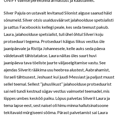
UNIFY vaimse perekonna armastust ja kaastunnet.
Silver Pajula on ustavalt levitanud Siionist alguse saanud häid
sõnumeid. Silver otsis usaldusväärset jalahoolduse spetsialisti
ja sattus Facebookis kellegi peale, kes seda teenust pakub.
Laura, jalahoolduse spetsialist, tuli ühel õhtul Silveri koju
protseduuri tegema. Protseduuri käigus liikus vestlus üle
jaanipäevale ja Ristija Johannesele, kelle auks seda päeva
väidetavalt tähistatakse. Laura näitas üles suurt huvi
jaanipäeva tava tõeliste juurte väljaselgitamise vastu. See
ajendas Silverit rääkima usu heebrea alustest, Aabrahamist,
Iisraeli tähtsusest, Jeshuast kui juudi Messiast ja paljust muust
sellel teemal. Sellest “juhuslikust” jalahoolduse protseduurist
sai neli tundi kestnud sügav vestlus vaimsetel teemadel, mis
lõppes umbes kesköö paiku. Lõpus palvetas Silveril Laura ja
tema lapse eest, sest naisel oli himu minna hallutsinatsoone
tekitavaid mürgiseeni sööma. Pärast palvetamist sai Laura