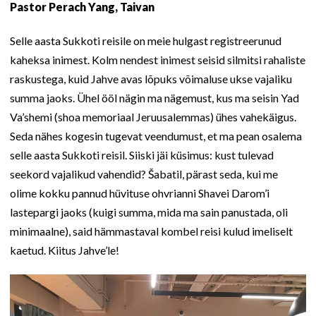
Pastor Perach Yang, Taivan
Selle aasta Sukkoti reisile on meie hulgast registreerunud
kaheksa inimest. Kolm nendest inimest seisid silmitsi rahaliste
raskustega, kuid Jahve avas lõpuks võimaluse ukse vajaliku
summa jaoks. Ühel ööl nägin ma nägemust, kus ma seisin Yad
Va’shemi (shoa memoriaal Jeruusalemmas) ühes vahekäigus.
Seda nähes kogesin tugevat veendumust, et ma pean osalema
selle aasta Sukkoti reisil. Siiski jäi küsimus: kust tulevad
seekord vajalikud vahendid? Šabatil, pärast seda, kui me
olime kokku pannud hüvituse ohvrianni Shavei Darom’i
lastepargi jaoks (kuigi summa, mida ma sain panustada, oli
minimaalne), said hämmastaval kombel reisi kulud imeliselt
kaetud. Kiitus Jahve’le!