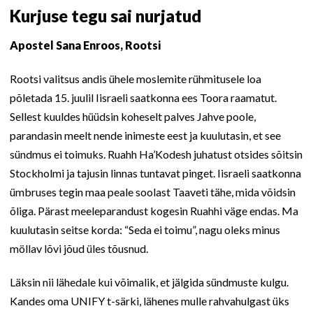
Kurjuse tegu sai nurjatud
Apostel Sana Enroos, Rootsi
Rootsi valitsus andis ühele moslemite rühmitusele loa
põletada 15. juulil Iisraeli saatkonna ees Toora raamatut.
Sellest kuuldes hüüdsin koheselt palves Jahve poole,
parandasin meelt nende inimeste eest ja kuulutasin, et see
sündmus ei toimuks. Ruahh Ha’Kodesh juhatust otsides sõitsin
Stockholmi ja tajusin linnas tuntavat pinget. Iisraeli saatkonna
ümbruses tegin maa peale soolast Taaveti tähe, mida võidsin
õliga. Pärast meeleparandust kogesin Ruahhi väge endas. Ma
kuulutasin seitse korda: “Seda ei toimu”, nagu oleks minus
möllav lõvi jõud üles tõusnud.
Läksin nii lähedale kui võimalik, et jälgida sündmuste kulgu.
Kandes oma UNIFY t-särki, lähenes mulle rahvahulgast üks