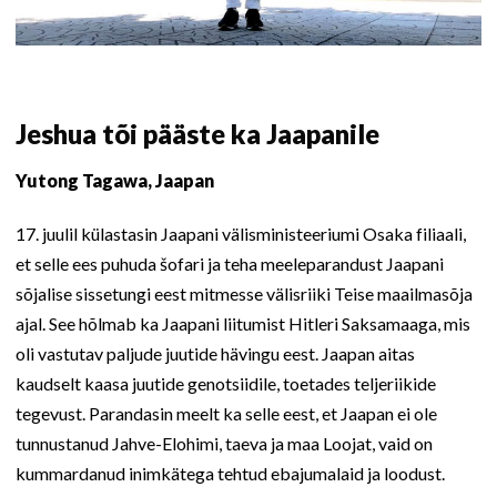
Jeshua tõi pääste ka Jaapanile
Yutong Tagawa, Jaapan
17. juulil külastasin Jaapani välisministeeriumi Osaka filiaali,
et selle ees puhuda šofari ja teha meeleparandust Jaapani
sõjalise sissetungi eest mitmesse välisriiki Teise maailmasõja
ajal. See hõlmab ka Jaapani liitumist Hitleri Saksamaaga, mis
oli vastutav paljude juutide hävingu eest. Jaapan aitas
kaudselt kaasa juutide genotsiidile, toetades teljeriikide
tegevust. Parandasin meelt ka selle eest, et Jaapan ei ole
tunnustanud Jahve-Elohimi, taeva ja maa Loojat, vaid on
kummardanud inimkätega tehtud ebajumalaid ja loodust.