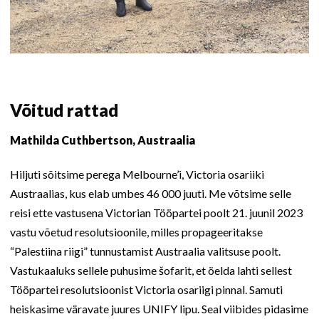
Võitud rattad
Mathilda Cuthbertson, Austraalia
Hiljuti sõitsime perega Melbourne’i, Victoria osariiki
Austraalias, kus elab umbes 46 000 juuti. Me võtsime selle
reisi ette vastusena Victorian Tööpartei poolt 21. juunil 2023
vastu võetud resolutsioonile, milles propageeritakse
“Palestiina riigi” tunnustamist Austraalia valitsuse poolt.
Vastukaaluks sellele puhusime šofarit, et öelda lahti sellest
Tööpartei resolutsioonist Victoria osariigi pinnal. Samuti
heiskasime väravate juures UNIFY lipu. Seal viibides pidasime