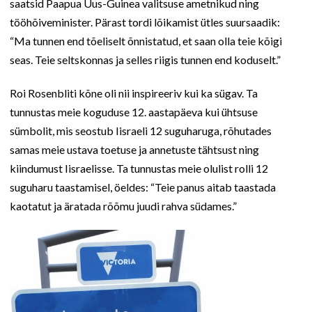
saatsid Paapua Uus-Guinea valitsuse ametnikud ning
tööhõiveminister. Pärast tordi lõikamist ütles suursaadik:
“Ma tunnen end tõeliselt õnnistatud, et saan olla teie kõigi
seas. Teie seltskonnas ja selles riigis tunnen end koduselt.”
Roi Rosenbliti kõne oli nii inspireeriv kui ka sügav. Ta
tunnustas meie koguduse 12. aastapäeva kui ühtsuse
sümbolit, mis seostub Iisraeli 12 suguharuga, rõhutades
samas meie ustava toetuse ja annetuste tähtsust ning
kiindumust Iisraelisse. Ta tunnustas meie olulist rolli 12
suguharu taastamisel, öeldes: “Teie panus aitab taastada
kaotatut ja äratada rõõmu juudi rahva südames.”