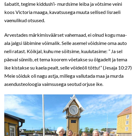
šabatit, tegime kiddush’i- murdsime leiba ja võtsime veini
koos Victoria maaga, kavatsusega muuta sellised Iisraeli
vaenulikud otsused.
Arvestades märkimisväärset vahemaad, ei olnud kogu maa-
ala jalgsi läbimine võimalik. Selle asemel võidsime oma auto
neli ratast. Kõikjal, kuhu me sõitsime, kuulutasime: ” Ja sel
päeval sünnib, et tema koorem võetakse su õlgadelt ja tema
ike kistakse su kaela pealt, selle võideõli tõttu!” (Jesaja 10:27)
Meie sõiduk oli nagu astja, millega vallutada maa ja murda
asendusteoloogia vaimsusega seotud orjuse ike.