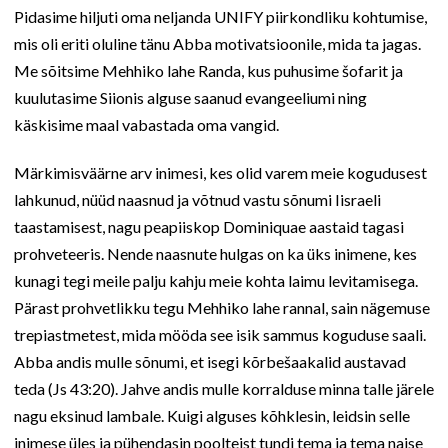
Pidasime hiljuti oma neljanda UNIFY piirkondliku kohtumise,
mis oli eriti oluline tänu Abba motivatsioonile, mida ta jagas.
Me sõitsime Mehhiko lahe Randa, kus puhusime šofarit ja
kuulutasime Siionis alguse saanud evangeeliumi ning
käskisime maal vabastada oma vangid.
Märkimisväärne arv inimesi, kes olid varem meie kogudusest
lahkunud, nüüd naasnud ja võtnud vastu sõnumi Iisraeli
taastamisest, nagu peapiiskop Dominiquae aastaid tagasi
prohveteeris. Nende naasnute hulgas on ka üks inimene, kes
kunagi tegi meile palju kahju meie kohta laimu levitamisega.
Pärast prohvetlikku tegu Mehhiko lahe rannal, sain nägemuse
trepiastmetest, mida mööda see isik sammus koguduse saali.
Abba andis mulle sõnumi, et isegi kõrbešaakalid austavad
teda (Js 43:20). Jahve andis mulle korralduse minna talle järele
nagu eksinud lambale. Kuigi alguses kõhklesin, leidsin selle
inimese üles ja pühendasin poolteist tundi tema ja tema naise