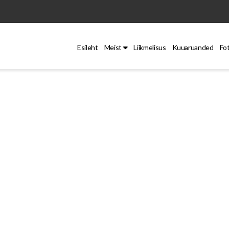
Esileht
Meist
Liikmelisus
Kuuaruanded
Fo