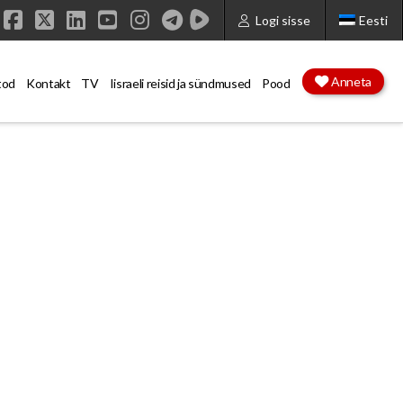
Logi sisse
Eesti
Facebook
X
LinkedIn
YouTube
Instagram
Anneta
tod
Kontakt
TV
Iisraeli reisid ja sündmused
Pood