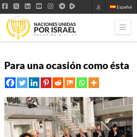
Español
Facebook
X
LinkedIn
YouTube
Instagram
Nav
Para una ocasión como ésta