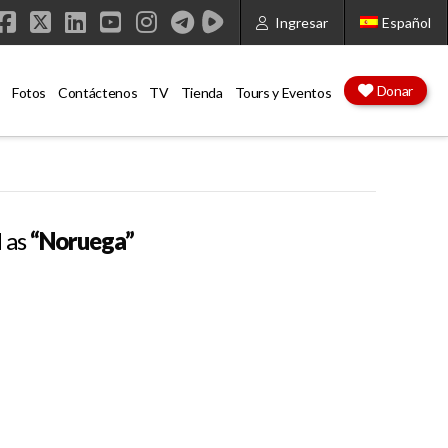
Ingresar
Español
Facebook
X
LinkedIn
YouTube
Instagram
Donar
Fotos
Contáctenos
TV
Tienda
Tours y Eventos
d as
“Noruega”