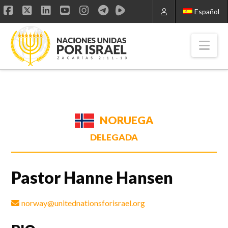
Español
Facebook
X
LinkedIn
YouTube
Instagram
Nav
NORUEGA
DELEGADA
Pastor Hanne Hansen
norway@unitednationsforisrael.org