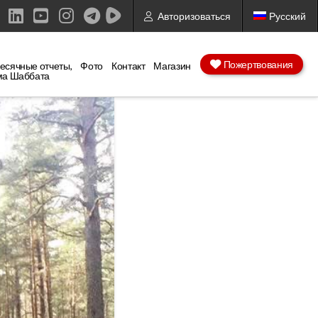
Авторизоваться
Русский
ebook
X
LinkedIn
YouTube
Instagram
Пожертвования
есячные отчеты,
Фото
Контакт
Магазин
ма Шаббата