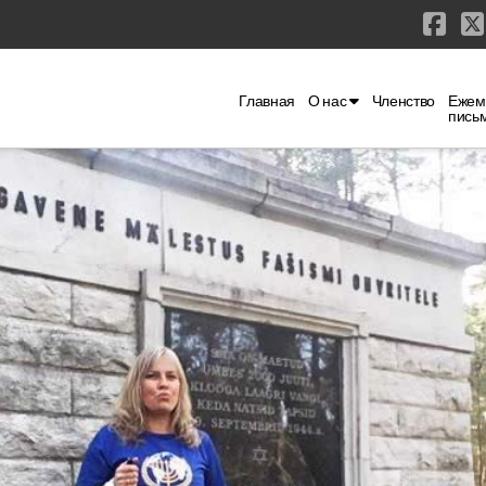
Fac
Главная
О нас
Членство
Ежем
пись