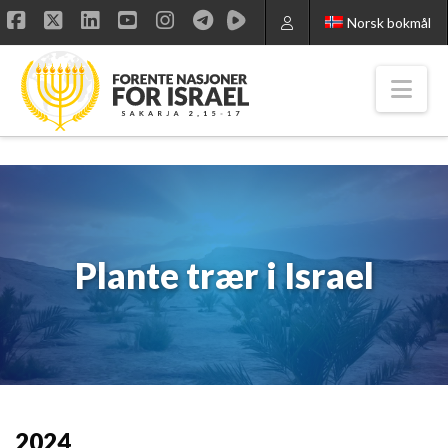
Norsk bokmål
Facebook
X
LinkedIn
YouTube
Instagram
Nav
Plante trær i Israel
2024