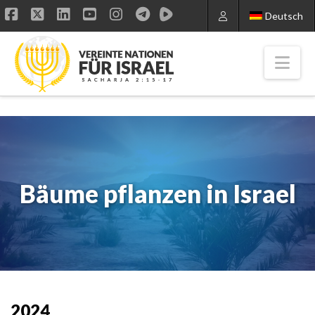
Deutsch
Facebook
X
LinkedIn
YouTube
Instagram
Nav
Bäume pflanzen in Israel
2024