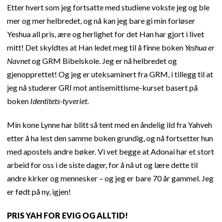
Etter hvert som jeg fortsatte med studiene vokste jeg og ble
mer og mer helbredet, og nå kan jeg bare gi min forløser
Yeshua all pris, ære og herlighet for det Han har gjort i livet
mitt! Det skyldtes at Han ledet meg til å finne boken
Yeshua er
Navnet
og GRM Bibelskole. Jeg er nå helbredet og
gjenopprettet! Og jeg er uteksaminert fra GRM, i tillegg til at
jeg nå studerer GRI mot antisemittisme-kurset basert på
boken
Identitets-tyveriet
.
Min kone Lynne har blitt så tent med en åndelig ild fra Yahveh
etter å ha lest den samme boken grundig, og nå fortsetter hun
med apostels andre bøker. Vi vet begge at Adonai har et stort
arbeid for oss i de siste dager, for å nå ut og lære dette til
andre kirker og mennesker – og jeg er bare 70 år gammel. Jeg
er født på ny, igjen!
PRIS YAH FOR EVIG OG ALLTID!