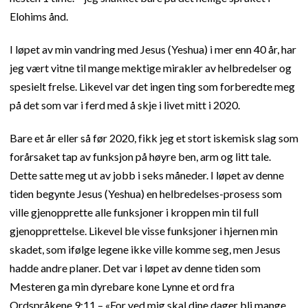
Elohims ånd.
I løpet av min vandring med Jesus (Yeshua) i mer enn 40 år, har
jeg vært vitne til mange mektige mirakler av helbredelser og
spesielt frelse. Likevel var det ingen ting som forberedte meg
på det som var i ferd med å skje i livet mitt i 2020.
Bare et år eller så før 2020, fikk jeg et stort iskemisk slag som
forårsaket tap av funksjon på høyre ben, arm og litt tale.
Dette satte meg ut av jobb i seks måneder. I løpet av denne
tiden begynte Jesus (Yeshua) en helbredelses-prosess som
ville gjenopprette alle funksjoner i kroppen min til full
gjenopprettelse. Likevel ble visse funksjoner i hjernen min
skadet, som ifølge legene ikke ville komme seg, men Jesus
hadde andre planer. Det var i løpet av denne tiden som
Mesteren ga min dyrebare kone Lynne et ord fra
Ordspråkene 9:11 – «For ved mig skal dine dager bli mange,