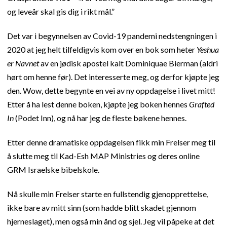
og leveår skal gis dig i rikt mål.”
Det var i begynnelsen av Covid-19 pandemi nedstengningen i
2020 at jeg helt tilfeldigvis kom over en bok som heter
Yeshua
er Navnet
av en jødisk apostel kalt Dominiquae Bierman (aldri
hørt om henne før). Det interesserte meg, og derfor kjøpte jeg
den. Wow, dette begynte en vei av ny oppdagelse i livet mitt!
Etter å ha lest denne boken, kjøpte jeg boken hennes
Grafted
In
(Podet Inn), og nå har jeg de fleste bøkene hennes.
Etter denne dramatiske oppdagelsen fikk min Frelser meg til
å slutte meg til Kad-Esh MAP Ministries og deres online
GRM Israelske bibelskole.
Nå skulle min Frelser starte en fullstendig gjenopprettelse,
ikke bare av mitt sinn (som hadde blitt skadet gjennom
hjerneslaget), men også min ånd og sjel. Jeg vil påpeke at det