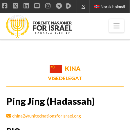
Norsk bokmål
Facebook
X
LinkedIn
YouTube
Instagram
Nav
KINA
VISEDELEGAT
Ping Jing (Hadassah)
china2@unitednationsforisrael.org