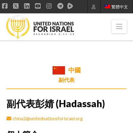
繁體中文
Facebook
X
LinkedIn
YouTube
Instagram
Nav
中國
副代表
副代表彭婧 (Hadassah)
china2@unitednationsforisrael.org