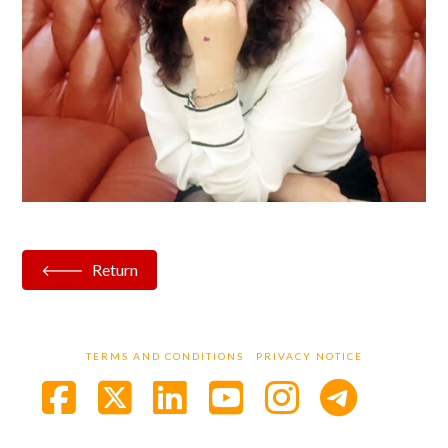
Return
TERMS AND CONDITIONS
PRIVACY NOTICE
Facebook
X
LinkedIn
YouTube
Instagra