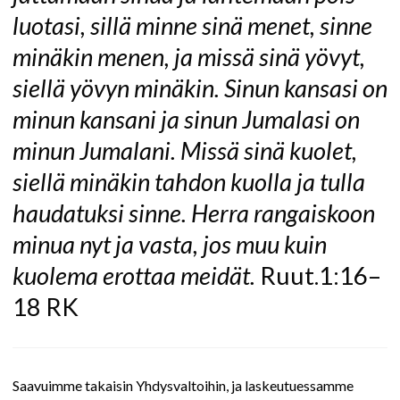
luotasi, sillä minne sinä menet, sinne
minäkin menen, ja missä sinä yövyt,
siellä yövyn minäkin. Sinun kansasi on
minun kansani ja sinun Jumalasi on
minun Jumalani. Missä sinä kuolet,
siellä minäkin tahdon kuolla ja tulla
haudatuksi sinne. Herra rangaiskoon
minua nyt ja vasta, jos muu kuin
kuolema erottaa meidät.
Ruut.1:16–
18 RK
Saavuimme takaisin Yhdysvaltoihin, ja laskeutuessamme