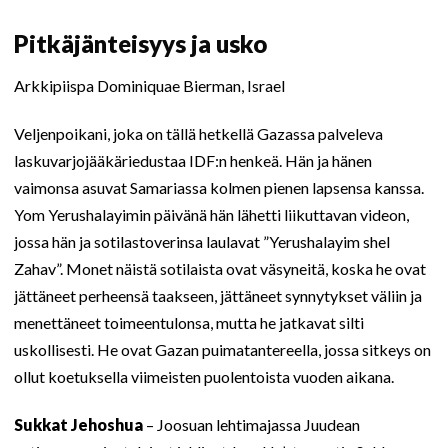
Pitkäjänteisyys ja usko
Arkkipiispa Dominiquae Bierman, Israel
Veljenpoikani, joka on tällä hetkellä Gazassa palveleva
laskuvarjojääkäriedustaa IDF:n henkeä. Hän ja hänen
vaimonsa asuvat Samariassa kolmen pienen lapsensa kanssa.
Yom Yerushalayimin päivänä hän lähetti liikuttavan videon,
jossa hän ja sotilastoverinsa laulavat ”Yerushalayim shel
Zahav”. Monet näistä sotilaista ovat väsyneitä, koska he ovat
jättäneet perheensä taakseen, jättäneet synnytykset väliin ja
menettäneet toimeentulonsa, mutta he jatkavat silti
uskollisesti. He ovat Gazan puimatantereella, jossa sitkeys on
ollut koetuksella viimeisten puolentoista vuoden aikana.
Sukkat Jehoshua
– Joosuan lehtimajassa Juudean