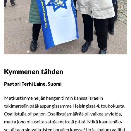
Kymmenen tähden
Pastori Terhi Laine, Suomi
Matkustimme neljän hengen tiimin kanssa Israelin
tukimarssiin pääkaupungissamme Helsingissä 4. toukokuuta.
Osallistujia oli paljon. Osallistujamäärää oli vaikea arvioida,
mutta jono oli useita satoja metrejä pitkä. Mikä kaunis näky
se olikaan sinivalkoisten lippujen kanssa! Ilo ja shalom vallitsi