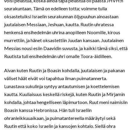
voisi pelastua, koska ainoa tapa pelastua oli päästä JHVH:n
seurakuntaan. Tämä on edelleen totta; voimme tulla
oksastetuiksi Israelin seurakunnan öljypuuhun ainoastaan
juutalaisen Messiaan, Jeshuan, kautta. Ruutin uhratessa
henkensä ensihedelmän uhrina anopilleen Noomille, kirous
murrettiin, ja hänet oksastettiin Juudan kansaan. Juutalainen
Messias nousi esiin Daavidin suvusta, ja kaikki tämä siksi, että
Ruutista tuli ensihedelmän uhri omalle Toora-äidilleen.
Aivan kuten Ruutin ja Boasin kohdalla, juutalaisen ja pakanan
väliset häät eivät voi tapahtua ilman puimatannerta.
Lunastava sukulinja syntyy antautumisen ja koettelemisen
kautta. Kuuliaisuus keskellä riskejä, kuten Ruutin ja Mirjamin
kohdalla, johtaa hengelliseen läpimurtoon. Ruut meni naimisiin
Boasin kanssa Hebronissa. Hän tuli Israeliin
ohranleikkuuaikaan, ja puimatantereella määräytyi sekä
Ruutin että koko Israelin ja kansojen kohtalo. Siellä ohra