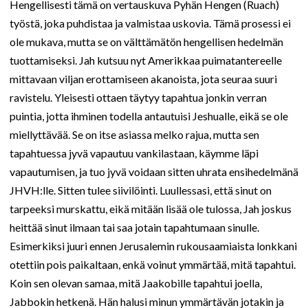
Hengellisesti tämä on vertauskuva Pyhän Hengen (Ruach)
työstä, joka puhdistaa ja valmistaa uskovia. Tämä prosessi ei
ole mukava, mutta se on välttämätön hengellisen hedelmän
tuottamiseksi. Jah kutsuu nyt Amerikkaa puimatantereelle
mittavaan viljan erottamiseen akanoista, jota seuraa suuri
ravistelu. Yleisesti ottaen täytyy tapahtua jonkin verran
puintia, jotta ihminen todella antautuisi Jeshualle, eikä se ole
miellyttävää. Se on itse asiassa melko rajua, mutta sen
tapahtuessa jyvä vapautuu vankilastaan, käymme läpi
vapautumisen, ja tuo jyvä voidaan sitten uhrata ensihedelmänä
JHVH:lle. Sitten tulee siivilöinti. Luullessasi, että sinut on
tarpeeksi murskattu, eikä mitään lisää ole tulossa, Jah joskus
heittää sinut ilmaan tai saa jotain tapahtumaan sinulle.
Esimerkiksi juuri ennen Jerusalemin rukousaamiaista lonkkani
otettiin pois paikaltaan, enkä voinut ymmärtää, mitä tapahtui.
Koin sen olevan samaa, mitä Jaakobille tapahtui joella,
Jabbokin hetkenä. Hän halusi minun ymmärtävän jotakin ja