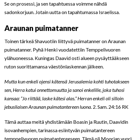
Se on prosessi, ja sen tapahtuessa voimme nähdä
sadonkorjuun. Jotain uutta on tapahtumassa Israelissa.
Araunan puimatanner
Toinen tärkeä Shavuotiin liittyvä puimatanner on Araunan
puimatanner. Pyhä Henki vuodatettiin Temppelivuoren
ylähuoneessa. Kuningas Daavid osti alueen pysäyttääkseen
ruton suorittamansa väestönlaskennan jälkeen.
Mutta kun enkeli ojensi kätensä Jerusalemia kohti tuhotakseen
sen, Herra katui onnettomuutta ja sanoi enkelille, joka tuhosi
kansaa: ”Jo riittää, laske kätesi alas.” Herran enkeli oli silloin
jebusilaisen Araunan puimatantereen luona.
2. Sam. 24:16 RK
Tämä auttaa meitä yhdistämään Boasin ja Ruutin, Daavidin
isovanhempien, tarinassa esiintyvän puimatantereen
temppelivuoren puimatantereeseen. Tämä oli Moorian vuori,