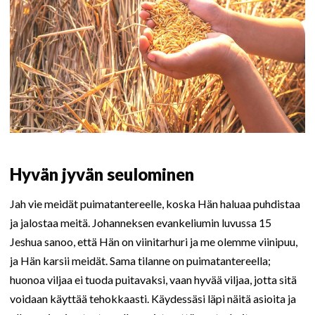
Hyvän jyvän seulominen
Jah vie meidät puimatantereelle, koska Hän haluaa puhdistaa
ja jalostaa meitä. Johanneksen evankeliumin luvussa 15
Jeshua sanoo, että Hän on viinitarhuri ja me olemme viinipuu,
ja Hän karsii meidät. Sama tilanne on puimatantereella;
huonoa viljaa ei tuoda puitavaksi, vaan hyvää viljaa, jotta sitä
voidaan käyttää tehokkaasti. Käydessäsi läpi näitä asioita ja