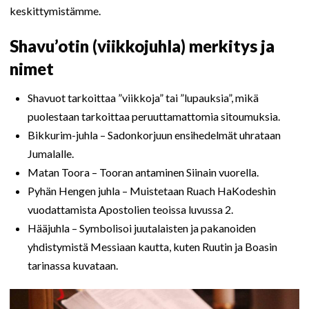
keskittymistämme.
Shavu’otin (viikkojuhla) merkitys ja
nimet
Shavuot tarkoittaa ”viikkoja” tai ”lupauksia”, mikä
puolestaan tarkoittaa peruuttamattomia sitoumuksia.
Bikkurim-juhla – Sadonkorjuun ensihedelmät uhrataan
Jumalalle.
Matan Toora – Tooran antaminen Siinain vuorella.
Pyhän Hengen juhla – Muistetaan Ruach HaKodeshin
vuodattamista Apostolien teoissa luvussa 2.
Hääjuhla – Symbolisoi juutalaisten ja pakanoiden
yhdistymistä Messiaan kautta, kuten Ruutin ja Boasin
tarinassa kuvataan.