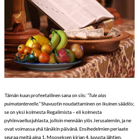
Tämän kuun profeetallinen sana on siis:
”Tule alas
puimatantereelle.”
Shavuotin noudattaminen on ikuinen säädös;
se on yksi kolmesta Regalimista – eli kolmesta
pyhiinvaellusjuhlasta, jolloin mennään ylös Jerusalemiin, ja ne
ovat voimassa yhä tänäkin päivänä. Ensihedelmien periaate
seuraa meitä aina 1. Mooseksen kirjan 4. luvusta lähtien.