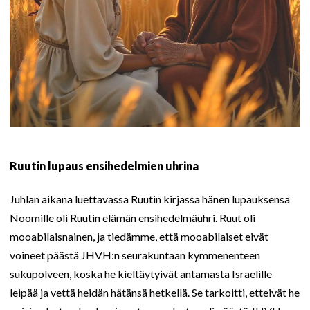
Ruutin lupaus ensihedelmien uhrina
Juhlan aikana luettavassa Ruutin kirjassa hänen lupauksensa
Noomille oli Ruutin elämän ensihedelmäuhri. Ruut oli
mooabilaisnainen, ja tiedämme, että mooabilaiset eivät
voineet päästä JHVH:n seurakuntaan kymmenenteen
sukupolveen, koska he kieltäytyivät antamasta Israelille
leipää ja vettä heidän hätänsä hetkellä. Se tarkoitti, etteivät he