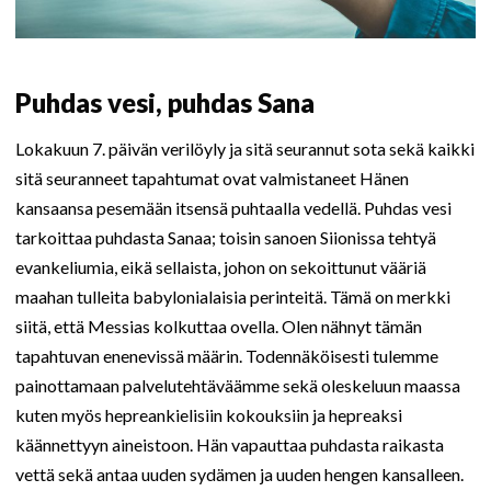
Puhdas vesi, puhdas Sana
Lokakuun 7. päivän verilöyly ja sitä seurannut sota sekä kaikki
sitä seuranneet tapahtumat ovat valmistaneet Hänen
kansaansa pesemään itsensä puhtaalla vedellä. Puhdas vesi
tarkoittaa puhdasta Sanaa; toisin sanoen Siionissa tehtyä
evankeliumia, eikä sellaista, johon on sekoittunut vääriä
maahan tulleita babylonialaisia perinteitä. Tämä on merkki
siitä, että Messias kolkuttaa ovella. Olen nähnyt tämän
tapahtuvan enenevissä määrin. Todennäköisesti tulemme
painottamaan palvelutehtäväämme sekä oleskeluun maassa
kuten myös hepreankielisiin kokouksiin ja hepreaksi
käännettyyn aineistoon. Hän vapauttaa puhdasta raikasta
vettä sekä antaa uuden sydämen ja uuden hengen kansalleen.