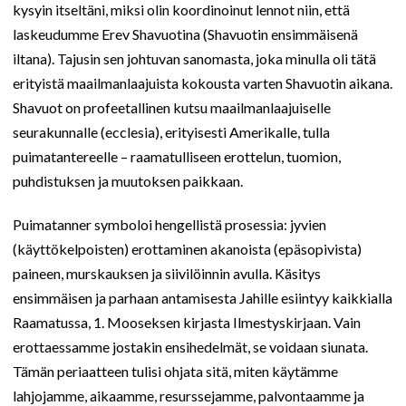
kysyin itseltäni, miksi olin koordinoinut lennot niin, että
laskeudumme Erev Shavuotina (Shavuotin ensimmäisenä
iltana). Tajusin sen johtuvan sanomasta, joka minulla oli tätä
erityistä maailmanlaajuista kokousta varten Shavuotin aikana.
Shavuot on profeetallinen kutsu maailmanlaajuiselle
seurakunnalle (ecclesia), erityisesti Amerikalle, tulla
puimatantereelle – raamatulliseen erottelun, tuomion,
puhdistuksen ja muutoksen paikkaan.
Puimatanner symboloi hengellistä prosessia: jyvien
(käyttökelpoisten) erottaminen akanoista (epäsopivista)
paineen, murskauksen ja siivilöinnin avulla. Käsitys
ensimmäisen ja parhaan antamisesta Jahille esiintyy kaikkialla
Raamatussa, 1. Mooseksen kirjasta Ilmestyskirjaan. Vain
erottaessamme jostakin ensihedelmät, se voidaan siunata.
Tämän periaatteen tulisi ohjata sitä, miten käytämme
lahjojamme, aikaamme, resurssejamme, palvontaamme ja