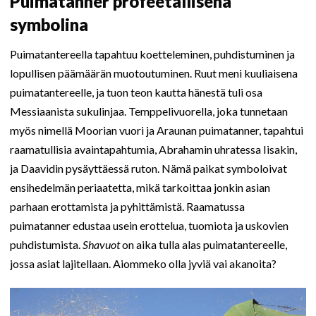
Puimatanner profeetallisena
symbolina
Puimatantereella tapahtuu koetteleminen, puhdistuminen ja
lopullisen päämäärän muotoutuminen. Ruut meni kuuliaisena
puimatantereelle, ja tuon teon kautta hänestä tuli osa
Messiaanista sukulinjaa. Temppelivuorella, joka tunnetaan
myös nimellä Moorian vuori ja Araunan puimatanner, tapahtui
raamatullisia avaintapahtumia, Abrahamin uhratessa Iisakin,
ja Daavidin pysäyttäessä ruton. Nämä paikat symboloivat
ensihedelmän periaatetta, mikä tarkoittaa jonkin asian
parhaan erottamista ja pyhittämistä. Raamatussa
puimatanner edustaa usein erottelua, tuomiota ja uskovien
puhdistumista.
Shavuot
on aika tulla alas puimatantereelle,
jossa asiat lajitellaan. Aiommeko olla jyviä vai akanoita?