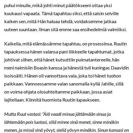
puhui minulle, mikä johti minut päätökseeni ottaa yksi
kuukausi vapaata. Tämä tapahtuu siksi, että saisin selville
kaiken sen, mitä Hän haluaa tehdä, voidaksemme jatkaa
uuteen suuntaan. Ilman sitä emme saa ensihedelmiä valmiiksi.
Kaikella, mitä elämässämme tapahtuu, on prosessinsa. Ruutin
tapauksessa hänen valansa pani liikkeelle tapahtumat, jotka
johtivat siihen, että hänet kutsuttiin puimatantereelle, hän
meni naimisiin Boasin kanssa ja hänestä tuli kuningas Daavidin
isoisoäiti. Hänen oli vannottava vala, joka toi hänet tuohon
paikkaan. Vannoessamme valan sanomalla kyllä Jahille, sillä
on voima ohjata olosuhteitamme paikkaan, jossa asiat
lajitellaan. Kiinnitä huomiota Ruutin lupaukseen.
Mutta Ruut vastasi: ”Älä vaadi minua jättämään sinua ja
lähtemään pois luotasi, sillä minne sinä menet, sinne minäkin
menen, ja missä sinä yövyt, siellä yövyn minäkin. Sinun kansasi on