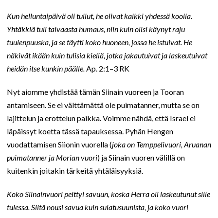
Kun helluntaipäivä oli tullut, he olivat kaikki yhdessä koolla.
Yhtäkkiä tuli taivaasta humaus, niin kuin olisi käynyt raju
tuulenpuuska, ja se täytti koko huoneen, jossa he istuivat. He
näkivät ikään kuin tulisia kieliä, jotka jakautuivat ja laskeutuivat
heidän itse kunkin päälle.
Ap. 2:1–3 RK
Nyt aiomme yhdistää tämän Siinain vuoreen ja Tooran
antamiseen. Se ei välttämättä ole puimatanner, mutta se on
lajittelun ja erottelun paikka. Voimme nähdä, että Israel ei
läpäissyt koetta tässä tapauksessa. Pyhän Hengen
vuodattamisen Siionin vuorella (
joka on Temppelivuori, Aruanan
puimatanner ja Morian vuori
) ja Siinain vuoren välillä on
kuitenkin joitakin tärkeitä yhtäläisyyksiä.
Koko Siinainvuori peittyi savuun, koska Herra oli laskeutunut sille
tulessa. Siitä nousi savua kuin sulatusuunista, ja koko vuori