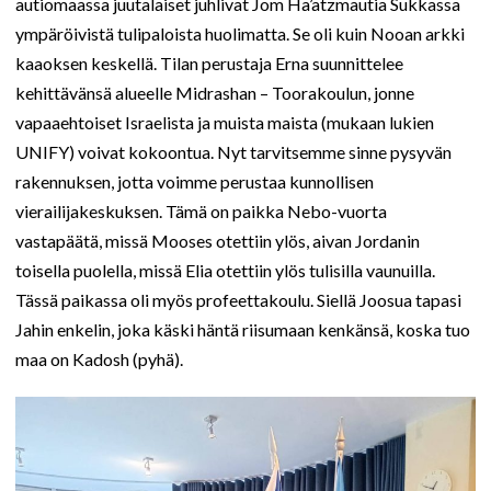
autiomaassa juutalaiset juhlivat Jom Ha’atzmautia Sukkassa
ympäröivistä tulipaloista huolimatta. Se oli kuin Nooan arkki
kaaoksen keskellä. Tilan perustaja Erna suunnittelee
kehittävänsä alueelle Midrashan – Toorakoulun, jonne
vapaaehtoiset Israelista ja muista maista (mukaan lukien
UNIFY) voivat kokoontua. Nyt tarvitsemme sinne pysyvän
rakennuksen, jotta voimme perustaa kunnollisen
vierailijakeskuksen. Tämä on paikka Nebo-vuorta
vastapäätä, missä Mooses otettiin ylös, aivan Jordanin
toisella puolella, missä Elia otettiin ylös tulisilla vaunuilla.
Tässä paikassa oli myös profeettakoulu. Siellä Joosua tapasi
Jahin enkelin, joka käski häntä riisumaan kenkänsä, koska tuo
maa on Kadosh (pyhä).