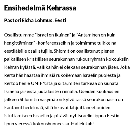
Ensihedelmä Kehrassa
Pastori Eicha Lohmus, Eesti
Osallistuimme ”Israel on ikuinen” ja ”Antaminen on kuin
hengittäminen” -konferensseihin ja toimimme tulkkeina
eestiläisille osallistujille. Shlomit on osallistunut pienen
paikallisen kristillisen seurakunnan rukousryhmän kokouksiin
Kehran kylässä, vaikka hän ei olekaan seurakunnan jäsen. Joka
kerta hän haastaa ihmisiä rukoilemaan Israelin puolesta ja
kertoo heille UNIFY:stä ja siitä, miten tärkeää on siunata
Israelia ja seistä juutalaisten rinnalla. Useiden kuukausien
jälkeen Shlomitin väsymätön kylvö tässä seurakunnassa on
kantanut hedelmää, sillä he ovat lahjoittaneet puiden
istuttamiseen Israeliin ja pitävät nyt Israelin lippua Eestin
lipun vieressä kokoushuoneessa. HalleluJah!