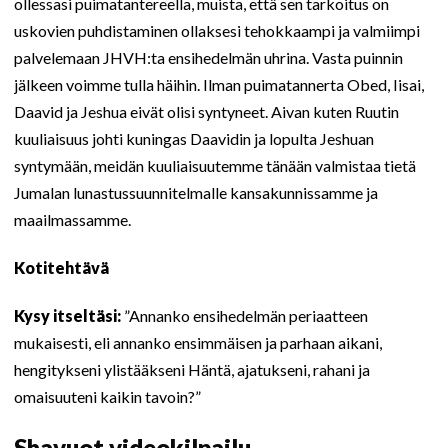
ollessasi puimatantereella, muista, että sen tarkoitus on
uskovien puhdistaminen ollaksesi tehokkaampi ja valmiimpi
palvelemaan JHVH:ta ensihedelmän uhrina. Vasta puinnin
jälkeen voimme tulla häihin. Ilman puimatannerta Obed, Iisai,
Daavid ja Jeshua eivät olisi syntyneet. Aivan kuten Ruutin
kuuliaisuus johti kuningas Daavidin ja lopulta Jeshuan
syntymään, meidän kuuliaisuutemme tänään valmistaa tietä
Jumalan lunastussuunnitelmalle kansakunnissamme ja
maailmassamme.
Kotitehtävä
Kysy itseltäsi:
”Annanko ensihedelmän periaatteen
mukaisesti, eli annanko ensimmäisen ja parhaan aikani,
hengitykseni ylistääkseni Häntä, ajatukseni, rahani ja
omaisuuteni kaikin tavoin?”
Shavuot videokilpailu