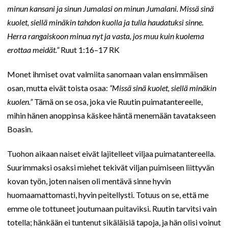
minun kansani ja sinun Jumalasi on minun Jumalani. Missä sinä
kuolet, siellä minäkin tahdon kuolla ja tulla haudatuksi sinne.
Herra rangaiskoon minua nyt ja vasta, jos muu kuin kuolema
erottaa meidät.”
Ruut 1:16–17 RK
Monet ihmiset ovat valmiita sanomaan valan ensimmäisen
osan, mutta eivät toista osaa:
”Missä sinä kuolet, siellä minäkin
kuolen.”
Tämä on se osa, joka vie Ruutin puimatantereelle,
mihin hänen anoppinsa käskee häntä menemään tavatakseen
Boasin.
Tuohon aikaan naiset eivät lajitelleet viljaa puimatantereella.
Suurimmaksi osaksi miehet tekivät viljan puimiseen liittyvän
kovan työn, joten naisen oli mentävä sinne hyvin
huomaamattomasti, hyvin peitellysti. Totuus on se, että me
emme ole tottuneet joutumaan puitaviksi. Ruutin tarvitsi vain
totella; hänkään ei tuntenut sikäläisiä tapoja, ja hän olisi voinut