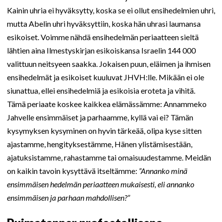
Kainin uhria ei hyväksytty, koska se ei ollut ensihedelmien uhri,
mutta Abelin uhri hyväksyttiin, koska hän uhrasi laumansa
esikoiset. Voimme nähdä ensihedelmän periaatteen sieltä
lähtien aina Ilmestyskirjan esikoiskansa Israelin 144 000
valittuun neitsyeen saakka. Jokaisen puun, eläimen ja ihmisen
ensihedelmät ja esikoiset kuuluvat JHVH:lle. Mikään ei ole
siunattua, ellei ensihedelmiä ja esikoisia eroteta ja vihitä.
Tämä periaate koskee kaikkea elämässämme: Annammeko
Jahvelle ensimmäiset ja parhaamme, kyllä vai ei? Tämän
kysymyksen kysyminen on hyvin tärkeää, olipa kyse sitten
ajastamme, hengityksestämme, Hänen ylistämisestään,
ajatuksistamme, rahastamme tai omaisuudestamme. Meidän
on kaikin tavoin kysyttävä itseltämme:
”Annanko minä
ensimmäisen hedelmän periaatteen mukaisesti, eli annanko
ensimmäisen ja parhaan mahdollisen?”