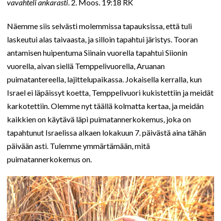
vavahteli ankarasti
. 2. Moos. 19:18 RK
Näemme siis selvästi molemmissa tapauksissa, että tuli
laskeutui alas taivaasta, ja silloin tapahtui järistys. Tooran
antamisen huipentuma Siinain vuorella tapahtui Siionin
vuorella, aivan siellä Temppelivuorella, Aruanan
puimatantereella, lajittelupaikassa. Jokaisella kerralla, kun
Israel ei läpäissyt koetta, Temppelivuori kukistettiin ja meidät
karkotettiin. Olemme nyt täällä kolmatta kertaa, ja meidän
kaikkien on käytävä läpi puimatannerkokemus, joka on
tapahtunut Israelissa alkaen lokakuun 7. päivästä aina tähän
päivään asti. Tulemme ymmärtämään, mitä
puimatannerkokemus on.