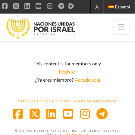
Español
Facebook
X
LinkedIn
YouTube
Instagram
Nav
This content is for members only.
Register
¿Ya eres miembro?
Accede aquí
TÉRMINOS Y CONDICIONES
AVISO DE PRIVACIDAD
Facebook
X
LinkedIn
YouTube
Instagra
© United Nations For Israel Inc. | All rights reserved.
Made by:
WB Graphics