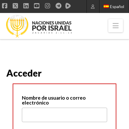
Español
Facebook
X
LinkedIn
YouTube
Instagram
Nav
Acceder
Nombre de usuario o correo
electrónico